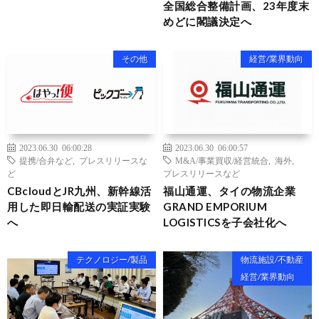
全国総合整備計画、23年度末
めどに閣議決定へ
その他
経営/業界動向
2023.06.30 06:00:28
2023.06.30 06:00:57
提携/合弁など
,
プレスリリースな
M&A/事業買収/経営統合
,
海外
,
ど
プレスリリースなど
CBcloudとJR九州、新幹線活
福山通運、タイの物流企業
用した即日輸配送の実証実験
GRAND EMPORIUM
へ
LOGISTICSを子会社化へ
テクノロジー/製品
物流施設/不動産
経営/業界動向