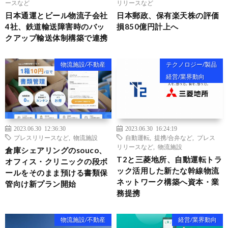
ースなど
リリースなど
日本通運とビール物流子会社
日本郵政、保有楽天株の評価
4社、鉄道輸送障害時のバッ
損850億円計上へ
クアップ輸送体制構築で連携
物流施設/不動産
テクノロジー/製品
経営/業界動向
2023.06.30 12:36:30
2023.06.30 16:24:19
プレスリリースなど
,
物流施設
自動運転
,
提携/合弁など
,
プレス
リリースなど
,
物流施設
倉庫シェアリングのsouco、
T2と三菱地所、自動運転トラ
オフィス・クリニックの段ボ
ック活用した新たな幹線物流
ールをそのまま預ける書類保
ネットワーク構築へ資本・業
管向け新プラン開始
務提携
物流施設/不動産
経営/業界動向