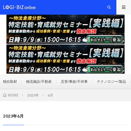
独自取材
物流施設/不動産
災害/事故/不祥事
テクノロジー/製品
2023年
6月
HOME
2023年6月