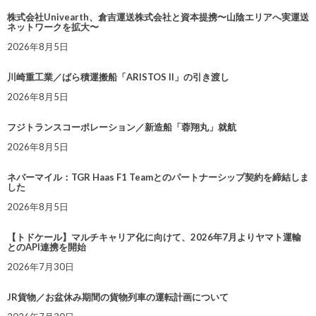
株式会社Univearth、倉吉運送株式会社と資本提携〜山陰エリアへ実運送
ネットワークを拡大〜
2026年8月5日
川崎重工業／ばら積運搬船「ARISTOS II」の引き渡し
2026年8月5日
フジトランスコーポレーション／新造船「蓉翔丸」就航
2026年8月5日
ネバーマイル：TGR Haas F1 Teamとのパートナーシップ契約を締結しま
した
2026年8月5日
【トドケール】マルチキャリア化に向けて、2026年7月よりヤマト運輸
とのAPI連携を開始
2026年7月30日
JR貨物／お盆休み期間の貨物列車の運転計画について