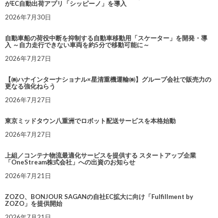
がEC自動出荷アプリ「シッピーノ」を導入
2026年7月30日
自動車船の荷役中断を抑制する自動車移動用「スケーター」を開発・導
入 ～自力走行できない車両を約5分で移動可能に～
2026年7月27日
【㈱ハナインターナショナル×星清重機運輸㈱】グループ会社で販売力の
更なる強化ねらう
2026年7月27日
東京ミッドタウン八重洲でロボット配送サービスを本格始動
2026年7月27日
上組／コンテナ物流最適化サービスを提供する スタートアップ企業
「OneStream株式会社」への出資のお知らせ
2026年7月21日
ZOZO、BONJOUR SAGANの自社EC拡大に向け「Fulfillment by
ZOZO」を提供開始
2026年7月21日