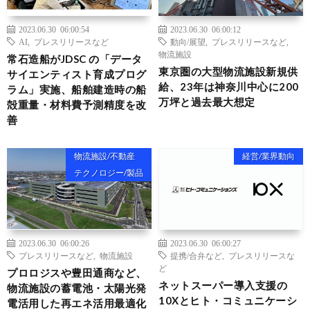
2023.06.30 06:00:54
2023.06.30 06:00:12
AI
,
プレスリリースなど
動向/展望
,
プレスリリースなど
,
物流施設
常⽯造船がJDSC の「データ
東京圏の大型物流施設新規供
サイエンティスト育成プログ
給、23年は神奈川中心に200
ラム」実施、船舶建造時の船
万坪と過去最大想定
殻重量・材料費予測精度を改
善
物流施設/不動産
経営/業界動向
テクノロジー/製品
2023.06.30 06:00:26
2023.06.30 06:00:27
プレスリリースなど
,
物流施設
提携/合弁など
,
プレスリリースな
ど
プロロジスや豊田通商など、
ネットスーパー導入支援の
物流施設の蓄電池・太陽光発
10Xとヒト・コミュニケーシ
電活用した再エネ活用最適化