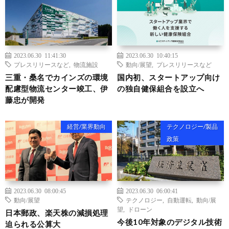
2023.06.30 11:41:30
2023.06.30 10:40:15
プレスリリースなど
,
物流施設
動向/展望
,
プレスリリースなど
三重・桑名でカインズの環境
国内初、スタートアップ向け
配慮型物流センター竣工、伊
の独自健保組合を設立へ
藤忠が開発
経営/業界動向
テクノロジー/製品
政策
2023.06.30 08:00:45
2023.06.30 06:00:41
動向/展望
テクノロジー
,
自動運転
,
動向/展
望
,
ドローン
日本郵政、楽天株の減損処理
今後10年対象のデジタル技術
迫られる公算大