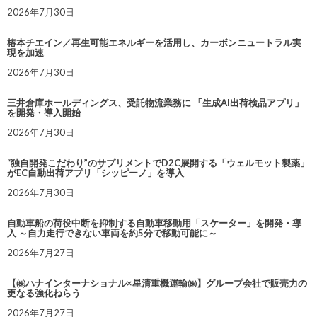
2026年7月30日
椿本チエイン／再生可能エネルギーを活用し、カーボンニュートラル実
現を加速
2026年7月30日
三井倉庫ホールディングス、受託物流業務に 「生成AI出荷検品アプリ」
を開発・導入開始
2026年7月30日
“独自開発こだわり”のサプリメントでD2C展開する「ウェルモット製薬」
がEC自動出荷アプリ「シッピーノ」を導入
2026年7月30日
自動車船の荷役中断を抑制する自動車移動用「スケーター」を開発・導
入 ～自力走行できない車両を約5分で移動可能に～
2026年7月27日
【㈱ハナインターナショナル×星清重機運輸㈱】グループ会社で販売力の
更なる強化ねらう
2026年7月27日