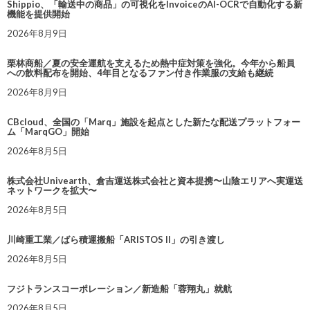
Shippio、「輸送中の商品」の可視化をInvoiceのAI-OCRで自動化する新
機能を提供開始
2026年8月9日
栗林商船／夏の安全運航を支えるため熱中症対策を強化。今年から船員
への飲料配布を開始、4年目となるファン付き作業服の支給も継続
2026年8月9日
CBcloud、全国の「Marq」施設を起点とした新たな配送プラットフォー
ム「MarqGO」開始
2026年8月5日
株式会社Univearth、倉吉運送株式会社と資本提携〜山陰エリアへ実運送
ネットワークを拡大〜
2026年8月5日
川崎重工業／ばら積運搬船「ARISTOS II」の引き渡し
2026年8月5日
フジトランスコーポレーション／新造船「蓉翔丸」就航
2026年8月5日