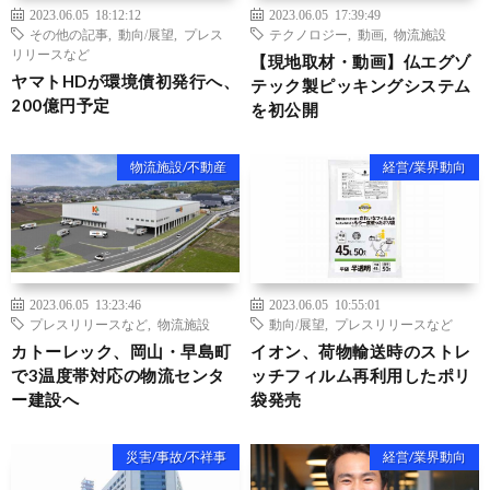
2023.06.05 18:12:12
2023.06.05 17:39:49
その他の記事
,
動向/展望
,
プレス
テクノロジー
,
動画
,
物流施設
リリースなど
【現地取材・動画】仏エグゾ
ヤマトHDが環境債初発行へ、
テック製ピッキングシステム
200億円予定
を初公開
物流施設/不動産
経営/業界動向
2023.06.05 13:23:46
2023.06.05 10:55:01
プレスリリースなど
,
物流施設
動向/展望
,
プレスリリースなど
カトーレック、岡山・早島町
イオン、荷物輸送時のストレ
で3温度帯対応の物流センタ
ッチフィルム再利用したポリ
ー建設へ
袋発売
災害/事故/不祥事
経営/業界動向