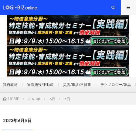
独自取材
物流施設/不動産
災害/事故/不祥事
テクノロジー/製品
2023年
6月
5日
HOME
2023年6月5日