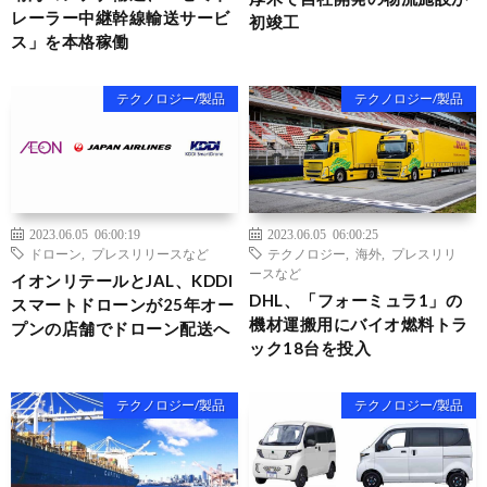
レーラー中継幹線輸送サービ
初竣工
ス」を本格稼働
テクノロジー/製品
テクノロジー/製品
2023.06.05 06:00:19
2023.06.05 06:00:25
ドローン
,
プレスリリースなど
テクノロジー
,
海外
,
プレスリリ
ースなど
イオンリテールとJAL、KDDI
DHL、「フォーミュラ1」の
スマートドローンが25年オー
機材運搬用にバイオ燃料トラ
プンの店舗でドローン配送へ
ック18台を投入
テクノロジー/製品
テクノロジー/製品