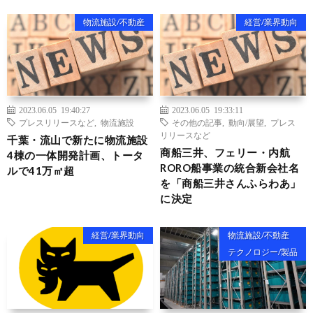
物流施設/不動産
経営/業界動向
2023.06.05 19:40:27
2023.06.05 19:33:11
プレスリリースなど
,
物流施設
その他の記事
,
動向/展望
,
プレス
リリースなど
千葉・流山で新たに物流施設
商船三井、フェリー・内航
4棟の一体開発計画、トータ
RORO船事業の統合新会社名
ルで41万㎡超
を「商船三井さんふらわあ」
に決定
経営/業界動向
物流施設/不動産
テクノロジー/製品