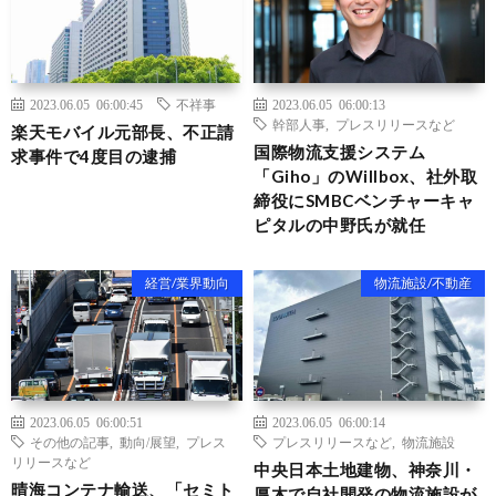
2023.06.05 06:00:45
不祥事
2023.06.05 06:00:13
幹部人事
,
プレスリリースなど
楽天モバイル元部長、不正請
国際物流支援システム
求事件で4度目の逮捕
「Giho」のWillbox、社外取
締役にSMBCベンチャーキャ
ピタルの中野氏が就任
経営/業界動向
物流施設/不動産
2023.06.05 06:00:51
2023.06.05 06:00:14
その他の記事
,
動向/展望
,
プレス
プレスリリースなど
,
物流施設
リリースなど
中央日本土地建物、神奈川・
晴海コンテナ輸送、「セミト
厚木で自社開発の物流施設が