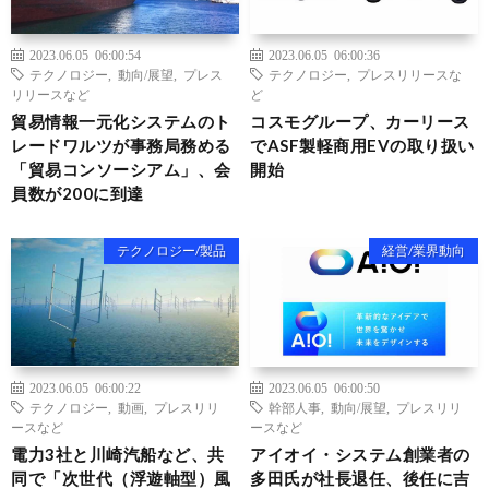
2023.06.05 06:00:54
2023.06.05 06:00:36
テクノロジー
,
動向/展望
,
プレス
テクノロジー
,
プレスリリースな
リリースなど
ど
貿易情報一元化システムのト
コスモグループ、カーリース
レードワルツが事務局務める
でASF製軽商用EVの取り扱い
「貿易コンソーシアム」、会
開始
員数が200に到達
テクノロジー/製品
経営/業界動向
2023.06.05 06:00:22
2023.06.05 06:00:50
テクノロジー
,
動画
,
プレスリリ
幹部人事
,
動向/展望
,
プレスリリ
ースなど
ースなど
電力3社と川崎汽船など、共
アイオイ・システム創業者の
同で「次世代（浮遊軸型）風
多田氏が社長退任、後任に吉