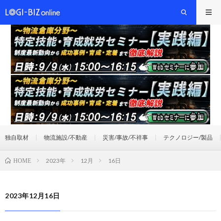
独自取材
物流施設/不動産
災害/事故/不祥事
テクノロジー/製品
2023年
12月
16日
HOME
2023年12月16日