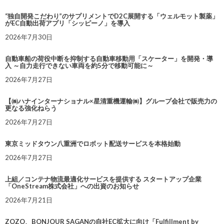
“独自開発こだわり”のサプリメントでD2C展開する「ウェルモット製薬」
がEC自動出荷アプリ「シッピーノ」を導入
2026年7月30日
自動車船の荷役中断を抑制する自動車移動用「スケーター」を開発・導
入 ～自力走行できない車両を約5分で移動可能に～
2026年7月27日
【㈱ハナインターナショナル×星清重機運輸㈱】グループ会社で販売力の
更なる強化ねらう
2026年7月27日
東京ミッドタウン八重洲でロボット配送サービスを本格始動
2026年7月27日
上組／コンテナ物流最適化サービスを提供する スタートアップ企業
「OneStream株式会社」への出資のお知らせ
2026年7月21日
ZOZO、BONJOUR SAGANの自社EC拡大に向け「Fulfillment by