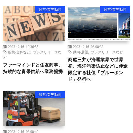
経営/業界動向
経営/業界動向
2023.12.16 10:36:55
2023.12.16 06:00:32
提携/合弁など
,
プレスリリースな
動向/展望
,
プレスリリースなど
ど
商船三井が海運業界で世界
ファーマインドと住友商事、
初、海洋汚染防止などに使途
持続的な青果供給へ業務提携
限定する社債「ブルーボン
ド」発行へ
経営/業界動向
2023.12.16 06:00:49