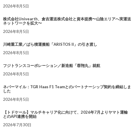
2026年8月5日
株式会社Univearth、倉吉運送株式会社と資本提携〜山陰エリアへ実運送
ネットワークを拡大〜
2026年8月5日
川崎重工業／ばら積運搬船「ARISTOS II」の引き渡し
2026年8月5日
フジトランスコーポレーション／新造船「蓉翔丸」就航
2026年8月5日
ネバーマイル：TGR Haas F1 Teamとのパートナーシップ契約を締結しま
した
2026年8月5日
【トドケール】マルチキャリア化に向けて、2026年7月よりヤマト運輸
とのAPI連携を開始
2026年7月30日