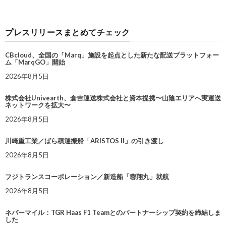
プレスリリースまとめてチェック
CBcloud、全国の「Marq」施設を起点とした新たな配送プラットフォー
ム「MarqGO」開始
2026年8月5日
株式会社Univearth、倉吉運送株式会社と資本提携〜山陰エリアへ実運送
ネットワークを拡大〜
2026年8月5日
川崎重工業／ばら積運搬船「ARISTOS II」の引き渡し
2026年8月5日
フジトランスコーポレーション／新造船「蓉翔丸」就航
2026年8月5日
ネバーマイル：TGR Haas F1 Teamとのパートナーシップ契約を締結しま
した