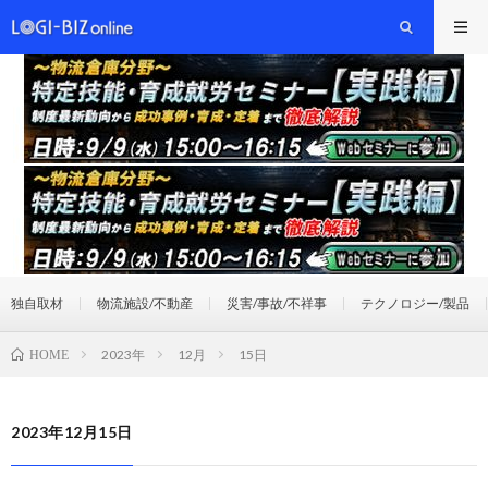
独自取材
物流施設/不動産
災害/事故/不祥事
テクノロジー/製品
2023年
12月
15日
HOME
2023年12月15日