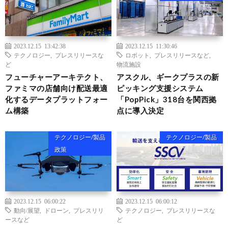
2023.12.15 13:42:38
2023.12.15 11:30:46
テクノロジー
,
プレスリリースな
ロボット
,
プレスリリースなど
,
ど
物流施設
フューチャーアーキテクト、
アスクル、ギークプラスの新
ファミマの店舗向け配送最適
ピッキング支援システム
化するデータプラットフォー
「PopPick」318台を関西拠
ム構築
点に導入決定
テクノロジー/製品
テクノロジー/製品
政策
2023.12.15 06:00:22
2023.12.15 06:00:12
動向/展望
,
ドローン
,
プレスリリ
テクノロジー
,
プレスリリースな
ースなど
ど