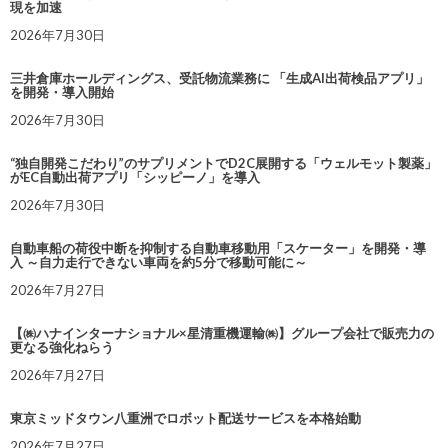
現を加速
2026年7月30日
三井倉庫ホールディングス、受託物流業務に 「生成AI出荷検品アプリ」
を開発・導入開始
2026年7月30日
“独自開発こだわり”のサプリメントでD2C展開する「ウェルモット製薬」
がEC自動出荷アプリ「シッピーノ」を導入
2026年7月30日
自動車船の荷役中断を抑制する自動車移動用「スケーター」を開発・導
入 ～自力走行できない車両を約5分で移動可能に～
2026年7月27日
【㈱ハナインターナショナル×星清重機運輸㈱】グループ会社で販売力の
更なる強化ねらう
2026年7月27日
東京ミッドタウン八重洲でロボット配送サービスを本格始動
2026年7月27日