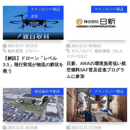
テクノロジー/製品
テクノロジー/製品
政策
2023.12.15 19:13:53
2023.12.15 06:00:02
動向/展望
,
ドローン
テクノロジー
,
動向/展望
,
プレス
リリースなど
【解説】ドローン「レベル
日新、ANAの環境負荷低い航
3.5」飛行実現が物流の窮状を
空燃料SAF普及促進プログラ
救う
ムに参加
物流施設/不動産
テクノロジー/製品
2023.12.15 18:19:48
2023.12.15 17:23:06