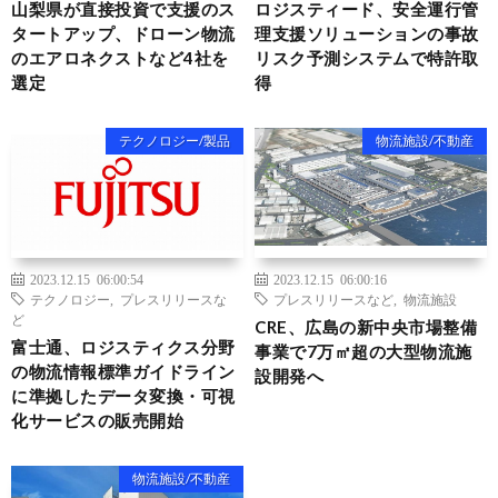
山梨県が直接投資で支援のス
ロジスティード、安全運行管
タートアップ、ドローン物流
理支援ソリューションの事故
のエアロネクストなど4社を
リスク予測システムで特許取
選定
得
テクノロジー/製品
物流施設/不動産
2023.12.15 06:00:54
2023.12.15 06:00:16
テクノロジー
,
プレスリリースな
プレスリリースなど
,
物流施設
ど
CRE、広島の新中央市場整備
富士通、ロジスティクス分野
事業で7万㎡超の大型物流施
の物流情報標準ガイドライン
設開発へ
に準拠したデータ変換・可視
化サービスの販売開始
物流施設/不動産