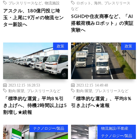
プレスリリースなど
,
物流施設
ロボット
,
海外
,
プレスリリース
など
アスクル、180億円投じ埼
SGHDや住友商事など、「AI
玉・上尾に9万㎡の物流セン
搭載荷積みロボット」の実証
ター新設へ
実験へ
政策
政策
2023.12.15 16:28:53
2023.12.15 14:49:48
動向/展望
,
プレスリリースなど
動向/展望
,
プレスリリースなど
「標準的な運賃」平均8％引
「標準的な運賃」、平均8％
き上げへ、待機2時間以上は5
引き上げへ★速報
割増し★続報
テクノロジー/製品
物流施設/不動産
テクノロジー/製品