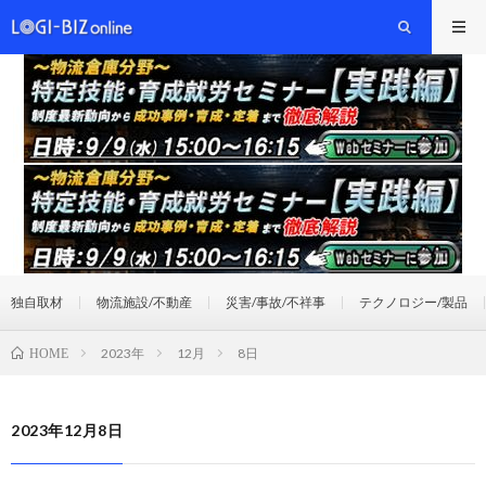
独自取材
物流施設/不動産
災害/事故/不祥事
テクノロジー/製品
2023年
12月
8日
HOME
2023年12月8日