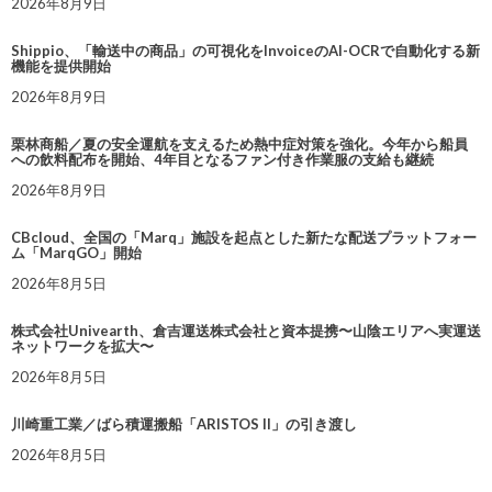
2026年8月9日
Shippio、「輸送中の商品」の可視化をInvoiceのAI-OCRで自動化する新
機能を提供開始
2026年8月9日
栗林商船／夏の安全運航を支えるため熱中症対策を強化。今年から船員
への飲料配布を開始、4年目となるファン付き作業服の支給も継続
2026年8月9日
CBcloud、全国の「Marq」施設を起点とした新たな配送プラットフォー
ム「MarqGO」開始
2026年8月5日
株式会社Univearth、倉吉運送株式会社と資本提携〜山陰エリアへ実運送
ネットワークを拡大〜
2026年8月5日
川崎重工業／ばら積運搬船「ARISTOS II」の引き渡し
2026年8月5日