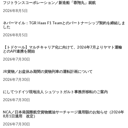
フジトランスコーポレーション／新造船「蓉翔丸」就航
2026年8月5日
ネバーマイル：TGR Haas F1 Teamとのパートナーシップ契約を締結しま
した
2026年8月5日
【トドケール】マルチキャリア化に向けて、2026年7月よりヤマト運輸
とのAPI連携を開始
2026年7月30日
JR貨物／お盆休み期間の貨物列車の運転計画について
2026年7月30日
にしてつドイツ現地法人 シュツットガルト事務所移転のご案内
2026年7月30日
NCA／日本発国際航空貨物燃油サーチャージ適用額のお知らせ（2026年
8月1日適用 改定）
2026年7月30日