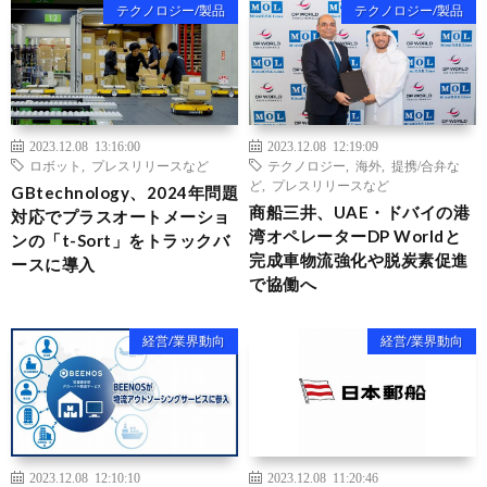
テクノロジー/製品
テクノロジー/製品
2023.12.08 13:16:00
2023.12.08 12:19:09
ロボット
,
プレスリリースなど
テクノロジー
,
海外
,
提携/合弁な
ど
,
プレスリリースなど
GBtechnology、2024年問題
商船三井、UAE・ドバイの港
対応でプラスオートメーショ
湾オペレーターDP Worldと
ンの「t-Sort」をトラックバ
完成車物流強化や脱炭素促進
ースに導入
で協働へ
経営/業界動向
経営/業界動向
2023.12.08 12:10:10
2023.12.08 11:20:46