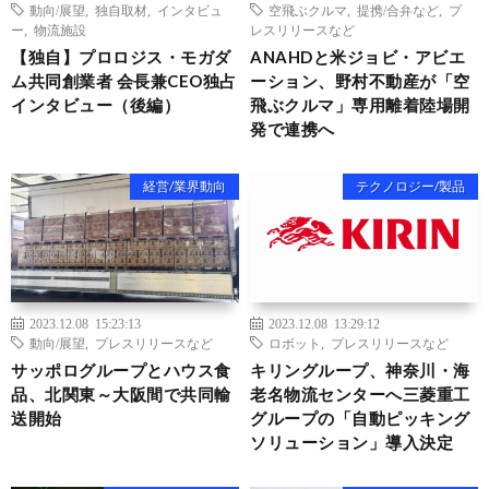
動向/展望
,
独自取材
,
インタビュ
空飛ぶクルマ
,
提携/合弁など
,
プ
ー
,
物流施設
レスリリースなど
【独自】プロロジス・モガダ
ANAHDと米ジョビ・アビエ
ム共同創業者 会長兼CEO独占
ーション、野村不動産が「空
インタビュー（後編）
飛ぶクルマ」専用離着陸場開
発で連携へ
経営/業界動向
テクノロジー/製品
2023.12.08 15:23:13
2023.12.08 13:29:12
動向/展望
,
プレスリリースなど
ロボット
,
プレスリリースなど
サッポログループとハウス食
キリングループ、神奈川・海
品、北関東～大阪間で共同輸
老名物流センターへ三菱重工
送開始
グループの「自動ピッキング
ソリューション」導入決定