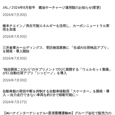
JAL／2026年8月前半 燃油サーチャージ適用額のお知らせ(変更)
2026年7月30日
椿本チエイン／再生可能エネルギーを活用し、カーボンニュートラル実
現を加速
2026年7月30日
三井倉庫ホールディングス、受託物流業務に 「生成AI出荷検品アプリ」
を開発・導入開始
2026年7月30日
“独自開発こだわり”のサプリメントでD2C展開する「ウェルモット製薬」
がEC自動出荷アプリ「シッピーノ」を導入
2026年7月30日
自動車船の荷役中断を抑制する自動車移動用「スケーター」を開発・導
入 ～自力走行できない車両を約5分で移動可能に～
2026年7月27日
【㈱ハナインターナショナル×星清重機運輸㈱】グループ会社で販売力の