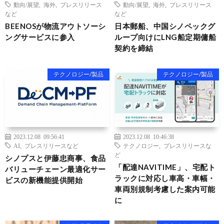
動向/展望
,
海外
,
プレスリリース
動向/展望
,
海外
,
プレスリリース
など
など
BEENOSが物流アウトソーシ
日本郵船、中国シノペックグ
ングサービスに参入
ループ向けにLNG船定期傭船
契約を締結
テクノロジー/製品
テクノロジー/製品
2023.12.08 09:56:41
2023.12.08 10:46:38
AI
,
プレスリリースなど
テクノロジー
,
プレスリリースな
ど
シノプスと伊藤忠商事、食品
「配達NAVITIME」、宅配ト
バリューチェーン最適化サー
ラックに対応し車高・車幅・
ビスの新機能提供開始
車両別規制考慮した案内可能
に