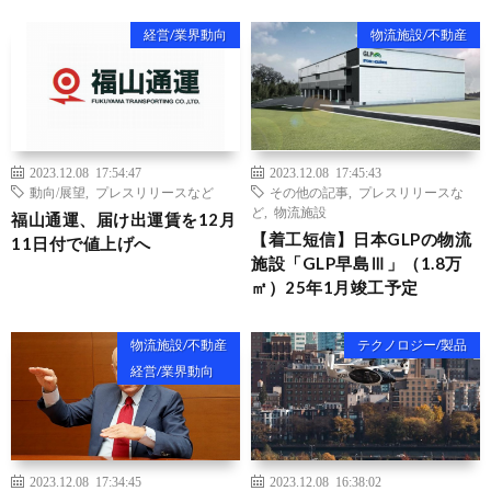
経営/業界動向
物流施設/不動産
2023.12.08 17:54:47
2023.12.08 17:45:43
動向/展望
,
プレスリリースなど
その他の記事
,
プレスリリースな
ど
,
物流施設
福山通運、届け出運賃を12月
【着工短信】日本GLPの物流
11日付で値上げへ
施設「GLP早島Ⅲ」（1.8万
㎡）25年1月竣工予定
物流施設/不動産
テクノロジー/製品
経営/業界動向
2023.12.08 17:34:45
2023.12.08 16:38:02