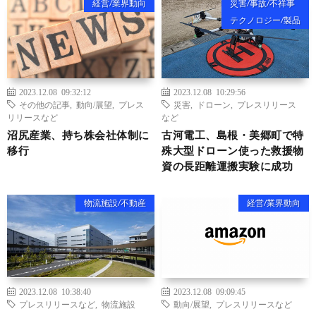
経営/業界動向
災害/事故/不祥事
テクノロジー/製品
2023.12.08 09:32:12
2023.12.08 10:29:56
その他の記事
,
動向/展望
,
プレス
災害
,
ドローン
,
プレスリリース
リリースなど
など
沼尻産業、持ち株会社体制に
古河電工、島根・美郷町で特
移行
殊大型ドローン使った救援物
資の長距離運搬実験に成功
物流施設/不動産
経営/業界動向
2023.12.08 10:38:40
2023.12.08 09:09:45
プレスリリースなど
,
物流施設
動向/展望
,
プレスリリースなど