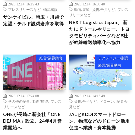
2023.12.14 16:19:43
2023.12.14 16:06:40
プレスリリースなど
,
物流施設
動向/展望
,
提携/合弁など
,
プレス
リリースなど
サンケイビル、埼玉・川越で
NEXT Logistics Japan、 新
定温・チルド設備倉庫を取得
たにドトールやリコー、トヨ
タモビリティパーツなど8社
が幹線輸送効率化へ協力
経営/業界動向
テクノロジー/製品
経営/業界動向
2023.12.14 17:24:08
2023.12.14 14:15:49
その他の記事
,
動向/展望
,
プレス
提携/合弁など
,
ドローン
,
記者会
リリースなど
見など
ONEが長崎に新会社「ONE
JALとKDDIスマートドロー
DEJIMA」設立、24年4月営
ン、物流などのドローン活用
業開始へ
促進へ業務・資本提携