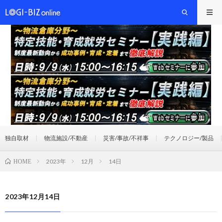
独自取材
物流施設/不動産
災害/事故/不祥事
テクノロジー/製品
2023年
12月
14日
HOME
2023年12月14日