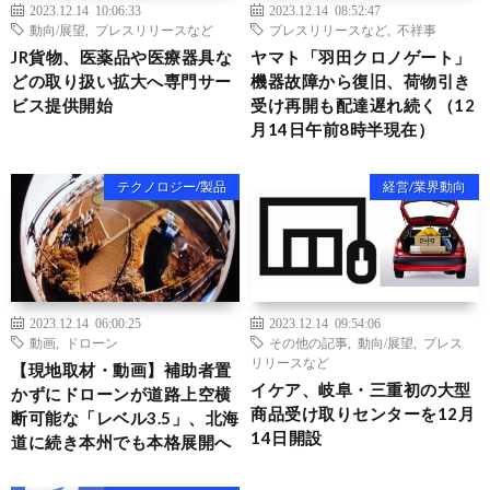
2023.12.14 10:06:33
2023.12.14 08:52:47
動向/展望
,
プレスリリースなど
プレスリリースなど
,
不祥事
JR貨物、医薬品や医療器具な
ヤマト「羽田クロノゲート」
どの取り扱い拡大へ専門サー
機器故障から復旧、荷物引き
ビス提供開始
受け再開も配達遅れ続く（12
月14日午前8時半現在）
テクノロジー/製品
経営/業界動向
2023.12.14 06:00:25
2023.12.14 09:54:06
動画
,
ドローン
その他の記事
,
動向/展望
,
プレス
リリースなど
【現地取材・動画】補助者置
イケア、岐阜・三重初の大型
かずにドローンが道路上空横
商品受け取りセンターを12月
断可能な「レベル3.5」、北海
14日開設
道に続き本州でも本格展開へ