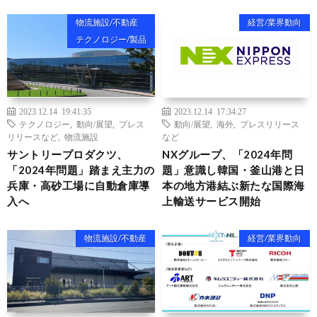
物流施設/不動産
経営/業界動向
テクノロジー/製品
2023.12.14 19:41:35
2023.12.14 17:34:27
テクノロジー
,
動向/展望
,
プレス
動向/展望
,
海外
,
プレスリリース
リリースなど
,
物流施設
など
サントリープロダクツ、
NXグループ、「2024年問
「2024年問題」踏まえ主力の
題」意識し韓国・釜山港と日
兵庫・高砂工場に自動倉庫導
本の地方港結ぶ新たな国際海
入へ
上輸送サービス開始
物流施設/不動産
経営/業界動向