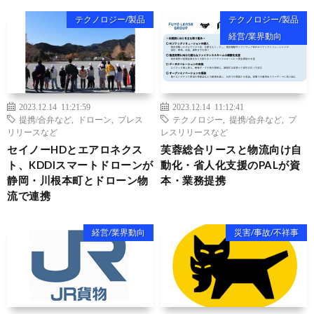
テクノロジー/製品
テクノロジー/製品
経営/業界動向
2023.12.14 11:21:59
2023.12.14 11:12:41
提携/合弁など
,
ドローン
,
プレス
テクノロジー
,
提携/合弁など
,
プ
リリースなど
レスリリースなど
セイノーHDとエアロネクス
芙蓉総合リースと物流向け自
ト、KDDIスマートドローンが
動化・省人化支援のPALが資
静岡・川根本町とドローン物
本・業務提携
流で連携
経営/業界動向
災害/事故/不祥事