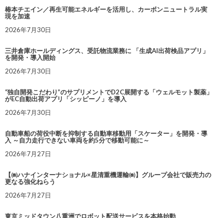
椿本チエイン／再生可能エネルギーを活用し、カーボンニュートラル実
現を加速
2026年7月30日
三井倉庫ホールディングス、受託物流業務に 「生成AI出荷検品アプリ」
を開発・導入開始
2026年7月30日
“独自開発こだわり”のサプリメントでD2C展開する「ウェルモット製薬」
がEC自動出荷アプリ「シッピーノ」を導入
2026年7月30日
自動車船の荷役中断を抑制する自動車移動用「スケーター」を開発・導
入 ～自力走行できない車両を約5分で移動可能に～
2026年7月27日
【㈱ハナインターナショナル×星清重機運輸㈱】グループ会社で販売力の
更なる強化ねらう
2026年7月27日
東京ミッドタウン八重洲でロボット配送サービスを本格始動