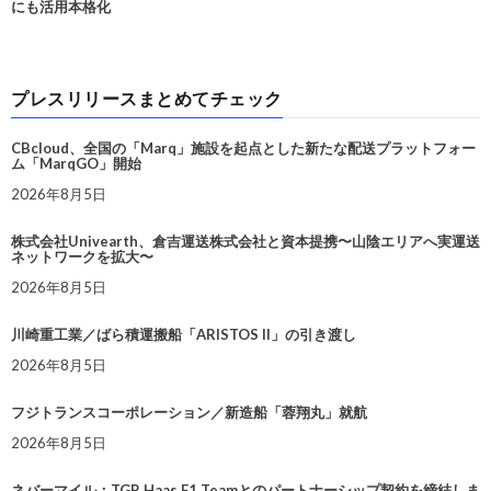
にも活用本格化
プレスリリースまとめてチェック
CBcloud、全国の「Marq」施設を起点とした新たな配送プラットフォー
ム「MarqGO」開始
2026年8月5日
株式会社Univearth、倉吉運送株式会社と資本提携〜山陰エリアへ実運送
ネットワークを拡大〜
2026年8月5日
川崎重工業／ばら積運搬船「ARISTOS II」の引き渡し
2026年8月5日
フジトランスコーポレーション／新造船「蓉翔丸」就航
2026年8月5日
ネバーマイル：TGR Haas F1 Teamとのパートナーシップ契約を締結しま