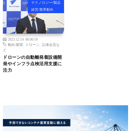
テクノロジー/製品
経営/業界動向
2023.12.14 06:00:19
動向/展望
,
ドローン
,
記者会見な
ど
ドローンの自動離発着設備開
発やインフラ点検活用支援に
注力