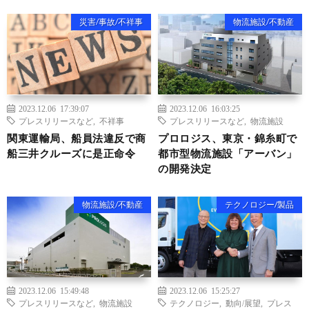
災害/事故/不祥事
物流施設/不動産
2023.12.06 17:39:07
2023.12.06 16:03:25
プレスリリースなど
,
不祥事
プレスリリースなど
,
物流施設
関東運輸局、船員法違反で商
プロロジス、東京・錦糸町で
船三井クルーズに是正命令
都市型物流施設「アーバン」
の開発決定
物流施設/不動産
テクノロジー/製品
2023.12.06 15:49:48
2023.12.06 15:25:27
プレスリリースなど
,
物流施設
テクノロジー
,
動向/展望
,
プレス