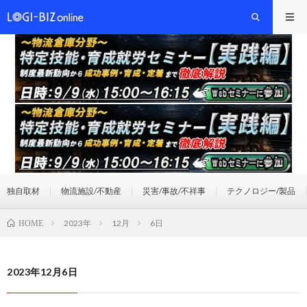
独自取材
物流施設/不動産
災害/事故/不祥事
テクノロジー/製品
2023年
12月
6日
HOME
2023年12月6日