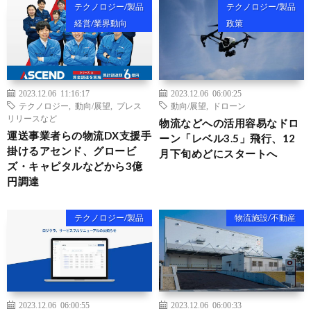
テクノロジー/製品
テクノロジー/製品
経営/業界動向
政策
2023.12.06 11:16:17
2023.12.06 06:00:25
テクノロジー
,
動向/展望
,
プレス
動向/展望
,
ドローン
リリースなど
物流などへの活用容易なドロ
運送事業者らの物流DX支援手
ーン「レベル3.5」飛行、12
掛けるアセンド、グロービ
月下旬めどにスタートへ
ズ・キャピタルなどから3億
円調達
テクノロジー/製品
物流施設/不動産
2023.12.06 06:00:55
2023.12.06 06:00:33