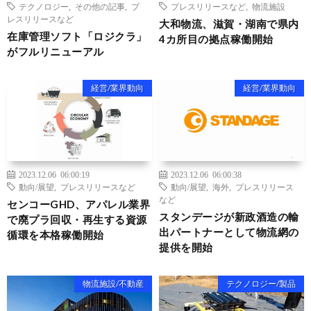
テクノロジー
,
その他の記事
,
プ
プレスリリースなど
,
物流施設
レスリリースなど
大和物流、滋賀・湖南で県内
在庫管理ソフト「ロジクラ」
4カ所目の拠点稼働開始
がフルリニューアル
経営/業界動向
経営/業界動向
2023.12.06 06:00:19
2023.12.06 06:00:38
動向/展望
,
プレスリリースなど
動向/展望
,
海外
,
プレスリリース
など
センコーGHD、アパレル業界
スタンデージが新政酒造の輸
で廃プラ回収・再生する資源
出パートナーとして物流網の
循環を本格稼働開始
提供を開始
物流施設/不動産
テクノロジー/製品