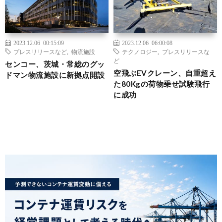
2023.12.06 00:15:09
2023.12.06 06:00:08
プレスリリースなど
,
物流施設
テクノロジー
,
プレスリリースな
ど
センコー、茨城・常総のグッ
空飛ぶEVクレーン、自重超え
ドマン物流施設に新拠点開設
た80Kgの荷物乗せ試験飛行
に成功