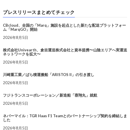
プレスリリースまとめてチェック
CBcloud、全国の「Marq」施設を起点とした新たな配送プラットフォー
ム「MarqGO」開始
2026年8月5日
株式会社Univearth、倉吉運送株式会社と資本提携〜山陰エリアへ実運送
ネットワークを拡大〜
2026年8月5日
川崎重工業／ばら積運搬船「ARISTOS II」の引き渡し
2026年8月5日
フジトランスコーポレーション／新造船「蓉翔丸」就航
2026年8月5日
ネバーマイル：TGR Haas F1 Teamとのパートナーシップ契約を締結しま
した
2026年8月5日