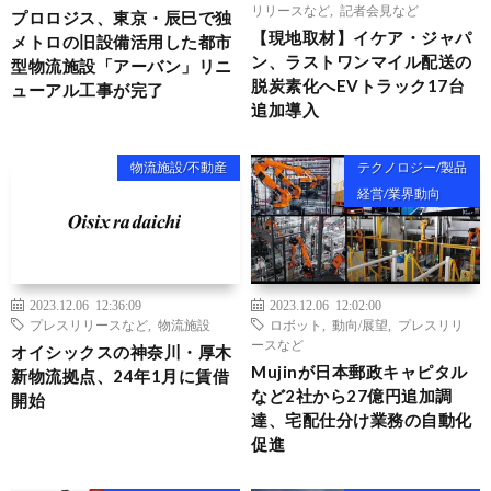
リリースなど
,
記者会見など
プロロジス、東京・辰巳で独
【現地取材】イケア・ジャパ
メトロの旧設備活用した都市
ン、ラストワンマイル配送の
型物流施設「アーバン」リニ
脱炭素化へEVトラック17台
ューアル工事が完了
追加導入
物流施設/不動産
テクノロジー/製品
経営/業界動向
2023.12.06 12:36:09
2023.12.06 12:02:00
プレスリリースなど
,
物流施設
ロボット
,
動向/展望
,
プレスリリ
ースなど
オイシックスの神奈川・厚木
Mujinが日本郵政キャピタル
新物流拠点、24年1月に賃借
など2社から27億円追加調
開始
達、宅配仕分け業務の自動化
促進