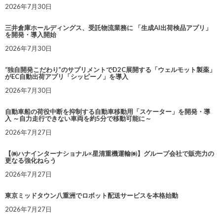
2026年7月30日
三井倉庫ホールディングス、受託物流業務に 「生成AI出荷検品アプリ」
を開発・導入開始
2026年7月30日
“独自開発こだわり”のサプリメントでD2C展開する「ウェルモット製薬」
がEC自動出荷アプリ「シッピーノ」を導入
2026年7月30日
自動車船の荷役中断を抑制する自動車移動用「スケーター」を開発・導
入 ～自力走行できない車両を約5分で移動可能に～
2026年7月27日
【㈱ハナインターナショナル×星清重機運輸㈱】グループ会社で販売力の
更なる強化ねらう
2026年7月27日
東京ミッドタウン八重洲でロボット配送サービスを本格始動
2026年7月27日