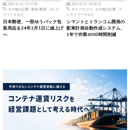
2023.12.21 17:17:45
2023.12.21 19:28:32
その他の記事
,
動向/展望
,
プレス
テクノロジー
,
その他の記事
,
プ
リリースなど
レスリリースなど
日本郵便、一部ゆうパック包
シマントとトランコム開発の
装用品を24年2月1日に値上げ
配車計画自動作成システム、
へ
1年で作業6000時間削減