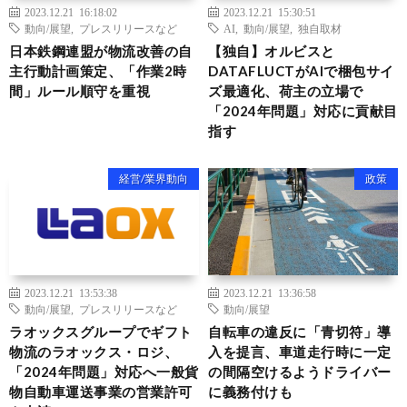
2023.12.21 16:18:02
2023.12.21 15:30:51
動向/展望
,
プレスリリースなど
AI
,
動向/展望
,
独自取材
日本鉄鋼連盟が物流改善の自
【独自】オルビスと
主行動計画策定、「作業2時
DATAFLUCTがAIで梱包サイ
間」ルール順守を重視
ズ最適化、荷主の立場で
「2024年問題」対応に貢献目
指す
経営/業界動向
政策
2023.12.21 13:53:38
2023.12.21 13:36:58
動向/展望
,
プレスリリースなど
動向/展望
ラオックスグループでギフト
自転車の違反に「青切符」導
物流のラオックス・ロジ、
入を提言、車道走行時に一定
「2024年問題」対応へ一般貨
の間隔空けるようドライバー
物自動車運送事業の営業許可
に義務付けも