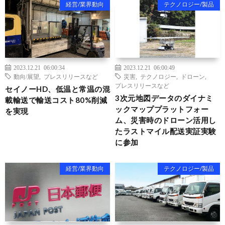
経営/業界動向
テクノロジー/製品
2023.12.21 06:00:34
2023.12.21 06:00:49
動向/展望
,
プレスリリースなど
災害
,
テクノロジー
,
ドローン
,
プレスリリースなど
セイノーHD、低温と常温の混
3次元地図データのダイナミ
載輸送で輸送コスト80%削減
ックマッププラットフォー
を実現
ム、災害時のドローン活用し
たラストマイル配送実証実験
に参加
経営/業界動向
テクノロジー/製品