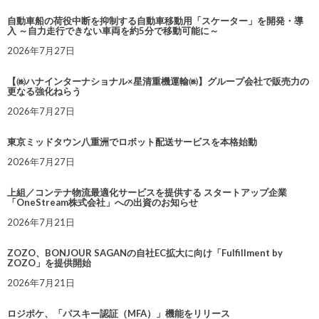
自動車船の荷役中断を抑制する自動車移動用「スケーター」を開発・導
入 ～自力走行できない車両を約5分で移動可能に～
2026年7月27日
【㈱ハナインターナショナル×星清重機運輸㈱】グループ会社で販売力の
更なる強化ねらう
2026年7月27日
東京ミッドタウン八重洲でロボット配送サービスを本格始動
2026年7月27日
上組／コンテナ物流最適化サービスを提供する スタートアップ企業
「OneStream株式会社」への出資のお知らせ
2026年7月21日
ZOZO、BONJOUR SAGANの自社EC拡大に向け「Fulfillment by
ZOZO」を提供開始
2026年7月21日
ロジポケ、「パスキー認証（MFA）」機能をリリース