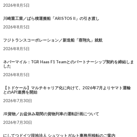
2026年8月5日
川崎重工業／ばら積運搬船「ARISTOS II」の引き渡し
2026年8月5日
フジトランスコーポレーション／新造船「蓉翔丸」就航
2026年8月5日
ネバーマイル：TGR Haas F1 Teamとのパートナーシップ契約を締結しま
した
2026年8月5日
【トドケール】マルチキャリア化に向けて、2026年7月よりヤマト運輸
とのAPI連携を開始
2026年7月30日
JR貨物／お盆休み期間の貨物列車の運転計画について
2026年7月30日
にしてつドイツ現地法人 シュツットガルト事務所移転のご案内