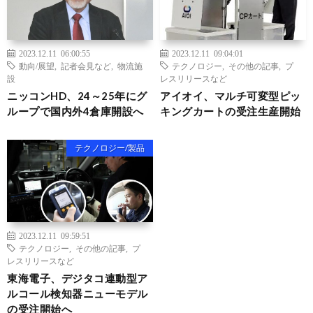
2023.12.11 06:00:55
2023.12.11 09:04:01
動向/展望
,
記者会見など
,
物流施
テクノロジー
,
その他の記事
,
プ
設
レスリリースなど
ニッコンHD、24～25年にグ
アイオイ、マルチ可変型ピッ
ループで国内外4倉庫開設へ
キングカートの受注生産開始
テクノロジー/製品
2023.12.11 09:59:51
テクノロジー
,
その他の記事
,
プ
レスリリースなど
東海電子、デジタコ連動型ア
ルコール検知器ニューモデル
の受注開始へ