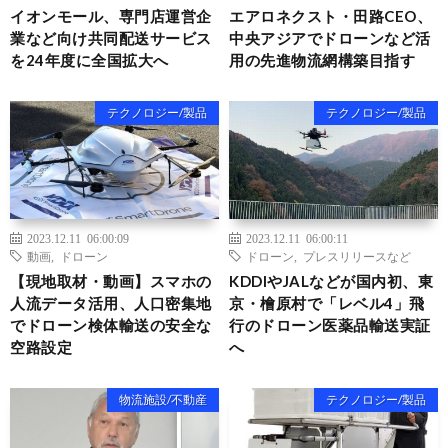
イオンモール、専門店運営企
エアロネクスト・田路CEO、
業など向け共同配送サービス
中央アジアでドローンなど活
を24年度に全国拡大へ
用の先進物流網構築目指す
テクノロジー/製品
テクノロジー/製品
2023.12.11 06:00:09
2023.12.11 06:00:11
動画
,
ドローン
ドローン
,
プレスリリースなど
【現地取材・動画】スマホの
KDDIやJALなどが国内初、東
人流データ活用、人口密集地
京・檜原村で「レベル4」飛
でドローン検体輸送の安全な
行のドローン医薬品輸送実証
空路設定
へ
物流施設/不動産
テクノロジー/製品