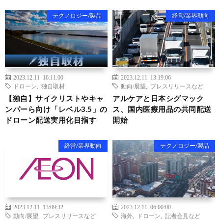
テクノロジー/製品
経営/業界動向
2023.12.11 16:11:00
2023.12.11 13:19:06
ドローン
,
独自取材
動向/展望
,
プレスリリースなど
【独自】サイクリストやキャ
アルケアと日本シグマック
ンパーら向け「レベル3.5」の
ス、国内医療用品の共同配送
ドローン配送実用化目指す
開始
経営/業界動向
テクノロジー/製品
2023.12.11 13:09:32
2023.12.11 06:00:00
動向/展望
,
プレスリリースなど
海外
,
ドローン
,
記者会見など