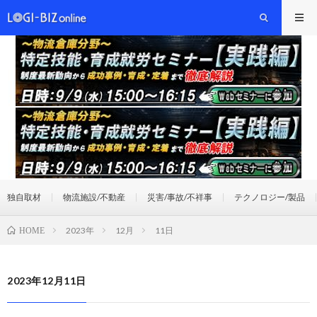
独自取材
物流施設/不動産
災害/事故/不祥事
テクノロジー/製品
2023年
12月
11日
HOME
2023年12月11日