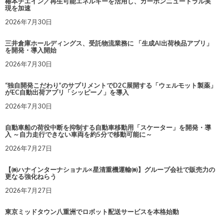
椿本チエイン／再生可能エネルギーを活用し、カーボンニュートラル実
現を加速
2026年7月30日
三井倉庫ホールディングス、受託物流業務に 「生成AI出荷検品アプリ」
を開発・導入開始
2026年7月30日
“独自開発こだわり”のサプリメントでD2C展開する「ウェルモット製薬」
がEC自動出荷アプリ「シッピーノ」を導入
2026年7月30日
自動車船の荷役中断を抑制する自動車移動用「スケーター」を開発・導
入 ～自力走行できない車両を約5分で移動可能に～
2026年7月27日
【㈱ハナインターナショナル×星清重機運輸㈱】グループ会社で販売力の
更なる強化ねらう
2026年7月27日
東京ミッドタウン八重洲でロボット配送サービスを本格始動