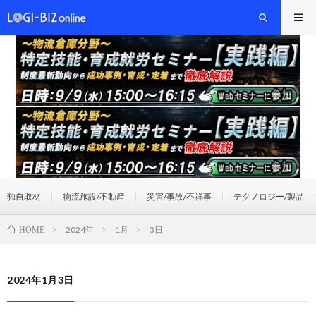
独自取材
物流施設/不動産
災害/事故/不祥事
テクノロジー/製品
2024年
1月
3日
HOME
2024年1月3日