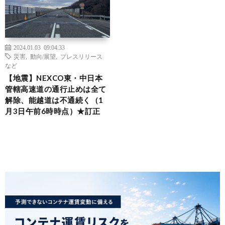
2024.01.03 09:04:33
災害
,
動向/展望
,
プレスリリース
など
【地震】NEXCO東・中日本
管轄高速道の通行止めは全て
解除、能越道は不通続く（1
月3日午前6時時点）★訂正