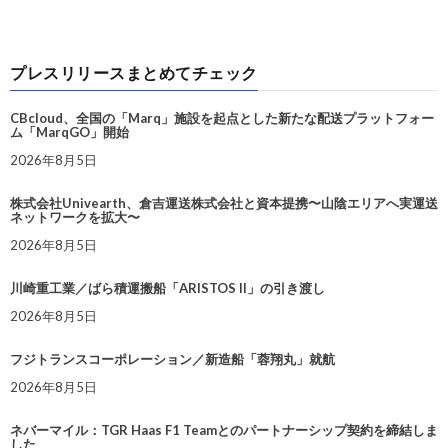
プレスリリースまとめてチェック
CBcloud、全国の「Marq」施設を起点とした新たな配送プラットフォー
ム「MarqGO」開始
2026年8月5日
株式会社Univearth、倉吉運送株式会社と資本提携〜山陰エリアへ実運送
ネットワークを拡大〜
2026年8月5日
川崎重工業／ばら積運搬船「ARISTOS II」の引き渡し
2026年8月5日
フジトランスコーポレーション／新造船「蓉翔丸」就航
2026年8月5日
ネバーマイル：TGR Haas F1 Teamとのパートナーシップ契約を締結しま
した