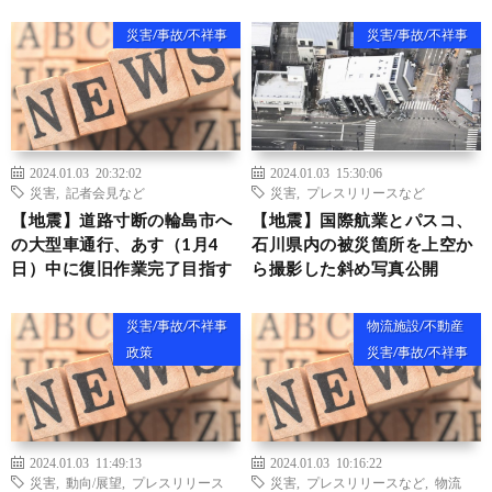
災害/事故/不祥事
災害/事故/不祥事
2024.01.03 20:32:02
2024.01.03 15:30:06
災害
,
記者会見など
災害
,
プレスリリースなど
【地震】道路寸断の輪島市へ
【地震】国際航業とパスコ、
の大型車通行、あす（1月4
石川県内の被災箇所を上空か
日）中に復旧作業完了目指す
ら撮影した斜め写真公開
災害/事故/不祥事
物流施設/不動産
政策
災害/事故/不祥事
2024.01.03 11:49:13
2024.01.03 10:16:22
災害
,
動向/展望
,
プレスリリース
災害
,
プレスリリースなど
,
物流