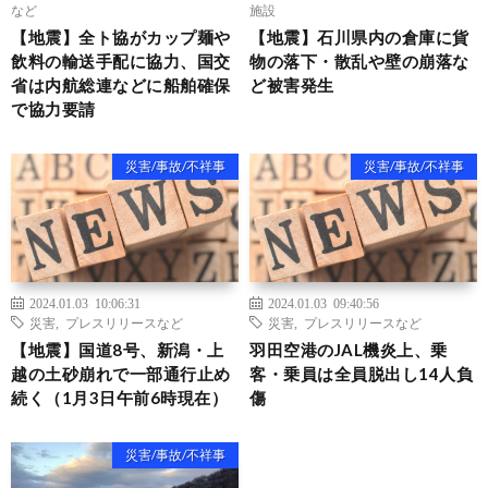
など
施設
【地震】全ト協がカップ麺や
【地震】石川県内の倉庫に貨
飲料の輸送手配に協力、国交
物の落下・散乱や壁の崩落な
省は内航総連などに船舶確保
ど被害発生
で協力要請
災害/事故/不祥事
災害/事故/不祥事
2024.01.03 10:06:31
2024.01.03 09:40:56
災害
,
プレスリリースなど
災害
,
プレスリリースなど
【地震】国道8号、新潟・上
羽田空港のJAL機炎上、乗
越の土砂崩れで一部通行止め
客・乗員は全員脱出し14人負
続く（1月3日午前6時現在）
傷
災害/事故/不祥事