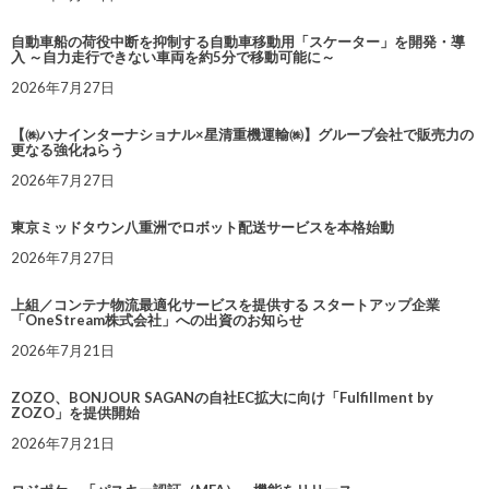
自動車船の荷役中断を抑制する自動車移動用「スケーター」を開発・導
入 ～自力走行できない車両を約5分で移動可能に～
2026年7月27日
【㈱ハナインターナショナル×星清重機運輸㈱】グループ会社で販売力の
更なる強化ねらう
2026年7月27日
東京ミッドタウン八重洲でロボット配送サービスを本格始動
2026年7月27日
上組／コンテナ物流最適化サービスを提供する スタートアップ企業
「OneStream株式会社」への出資のお知らせ
2026年7月21日
ZOZO、BONJOUR SAGANの自社EC拡大に向け「Fulfillment by
ZOZO」を提供開始
2026年7月21日