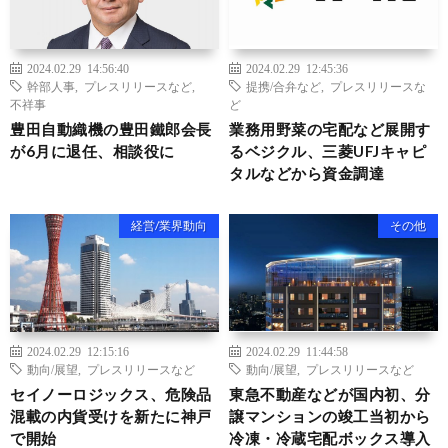
2024.02.29 14:56:40
2024.02.29 12:45:36
幹部人事
,
プレスリリースなど
,
提携/合弁など
,
プレスリリースな
不祥事
ど
豊田自動織機の豊田鐵郎会長
業務用野菜の宅配など展開す
が6月に退任、相談役に
るベジクル、三菱UFJキャピ
タルなどから資金調達
経営/業界動向
その他
2024.02.29 12:15:16
2024.02.29 11:44:58
動向/展望
,
プレスリリースなど
動向/展望
,
プレスリリースなど
セイノーロジックス、危険品
東急不動産などが国内初、分
混載の内貨受けを新たに神戸
譲マンションの竣工当初から
で開始
冷凍・冷蔵宅配ボックス導入