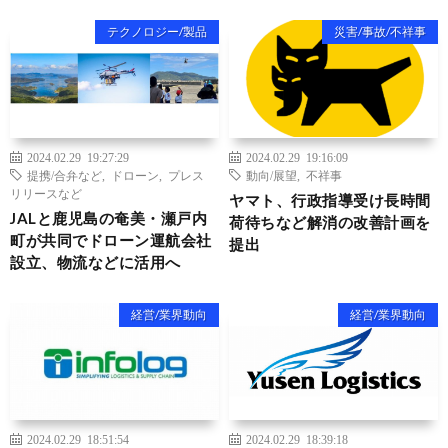
テクノロジー/製品
災害/事故/不祥事
2024.02.29 19:27:29
2024.02.29 19:16:09
提携/合弁など
,
ドローン
,
プレス
動向/展望
,
不祥事
リリースなど
ヤマト、行政指導受け長時間
JALと鹿児島の奄美・瀬戸内
荷待ちなど解消の改善計画を
町が共同でドローン運航会社
提出
設立、物流などに活用へ
経営/業界動向
経営/業界動向
2024.02.29 18:51:54
2024.02.29 18:39:18