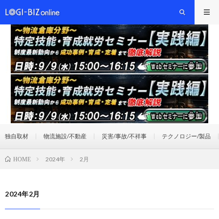
独自取材
物流施設/不動産
災害/事故/不祥事
テクノロジー/製品
2024年
2月
HOME
2024年2月