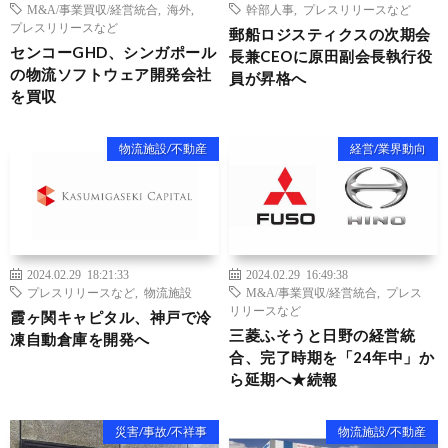
M&A/事業買収/経営統合
,
海外
,
幹部人事
,
プレスリリースなど
プレスリリースなど
郵船ロジスティクスの次期会
センコーGHD、シンガポール
長兼CEOに原田副会長執行役
の物流ソフトウェア開発会社
員が昇格へ
を買収
物流施設/不動産
経営/業界動向
2024.02.29 18:21:33
2024.02.29 16:49:38
プレスリリースなど
,
物流施設
M&A/事業買収/経営統合
,
プレス
リリースなど
霞ヶ関キャピタル、神戸で冷
三菱ふそうと日野の経営統
凍自動倉庫を開発へ
合、完了時期を「24年中」か
ら延期へ★続報
災害/事故/不祥事
物流施設/不動産