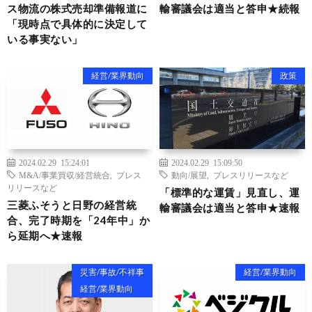
ス物流の株式売却準備報道に
輸審議会は適当と答申★続報
「現時点で具体的に決定して
いる事実ない」
経営/業界動向
政策
2024.02.29 15:24:01
2024.02.29 15:09:50
M&A/事業買収/経営統合
,
プレス
動向/展望
,
プレスリリースなど
リリースなど
「標準的な運賃」見直し、運
三菱ふそうと日野の経営統
輸審議会は適当と答申★速報
合、完了時期を「24年中」か
ら延期へ★速報
災害/事故/不祥事
経営/業界動向
経営/業界動向