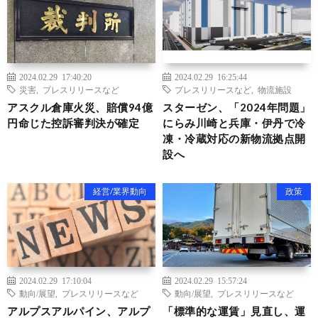
2024.02.29 17:40:20
2024.02.29 16:25:44
災害
,
プレスリリースなど
プレスリリースなど
,
物流施設
アスクル倉庫火災、賠償94億
スターゼン、「2024年問題」
円命じた控訴審判決が確定
にらみ川崎と兵庫・伊丹で冷
凍・冷蔵対応の新物流拠点開
設へ
経営/業界動向
政策
2024.02.29 17:10:04
2024.02.29 15:57:24
動向/展望
,
プレスリリースなど
動向/展望
,
プレスリリースなど
アルプスアルパイン、アルプ
「標準的な運賃」見直し、運