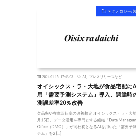
テクノロジー/
2024.01.15 17:43:03
AI
,
プレスリリースなど
オイシックス・ラ・大地が食品宅配にA
用「需要予測システム」導入、調達時
測誤差率20％改善
欠品率や在庫回転率の改善想定 オイシックス・ラ・大地
月15日、データ活用を専門とする組織「Data Manageme
Office（DMO）」が同社初となるAIを用いた「需要予
テム」を2 […]