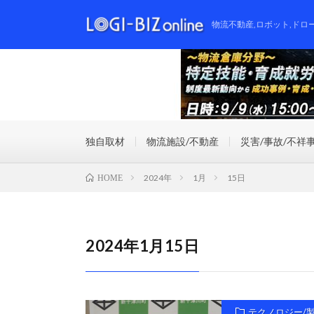
物流不動産,ロボット,ドロ
独自取材
物流施設/不動産
災害/事故/不祥
2024年
1月
15日
HOME
2024年1月15日
テクノロジー/