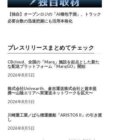
【独自】オープンロジの「AI梱包予測」、トラック
必要台数の迅速把握にも活用本格化
プレスリリースまとめてチェック
CBcloud、全国の「Marq」施設を起点とした新た
な配送プラットフォーム「MarqGO」開始
2026年8月5日
株式会社Univearth、倉吉運送株式会社と資本提
携〜山陰エリアへ実運送ネットワークを拡大〜
2026年8月5日
川崎重工業／ばら積運搬船「ARISTOS II」の引き渡
し
2026年8月5日