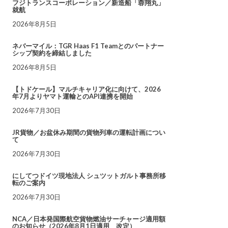
フジトランスコーポレーション／新造船「蓉翔丸」
就航
2026年8月5日
ネバーマイル：TGR Haas F1 Teamとのパートナー
シップ契約を締結しました
2026年8月5日
【トドケール】マルチキャリア化に向けて、2026
年7月よりヤマト運輸とのAPI連携を開始
2026年7月30日
JR貨物／お盆休み期間の貨物列車の運転計画につい
て
2026年7月30日
にしてつドイツ現地法人 シュツットガルト事務所移
転のご案内
2026年7月30日
NCA／日本発国際航空貨物燃油サーチャージ適用額
のお知らせ（2026年8月1日適用 改定）