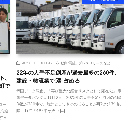
2024.01.15 18:11:46
動向/展望
,
プレスリリースなど
22年の人手不足倒産が過去最多の260件、
スト、
建設・物流業で5割占める
川町で
帝国データ調査、「再び重大な経営リスクとして顕在化」 帝
国データバンクは1月12日、2023年の人手不足が原因の倒産
件数が260件で、統計としてさかのぼることが可能な13年以
ロー
降、19年の192年を抜い […]
北海道
する