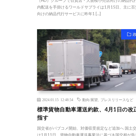
（HD）グループで百貨店・大規模小売店向けの納品代
内配送を手掛けるワールドサプライは1月15日、主に百
向けの納品代行サービスに昨年1 […]
2024.01.15 12:48:54
動向/展望
,
プレスリリースなど
標準貨物自動車運送約款、4月1日の改
指す
国交省がパブコメ開始、対価収受規定など追加へ 国土
は1月11日、貨物自動車運送事業法に基づき国交相が告