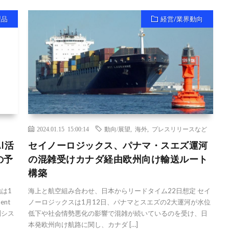
製品
経営/業界動向
2024.01.15 15:00:14
動向/展望
,
海外
,
プレスリリースなど
I活
セイノーロジックス、パナマ・スエズ運河
の予
の混雑受けカナダ経由欧州向け輸送ルート
構築
は1
海上と航空組み合わせ、日本からリードタイム22日想定 セイ
nt
ノーロジックスは1月12日、パナマとスエズの2大運河が水位
測シス
低下や社会情勢悪化の影響で混雑が続いているのを受け、日
本発欧州向け航路に関し、カナダ […]