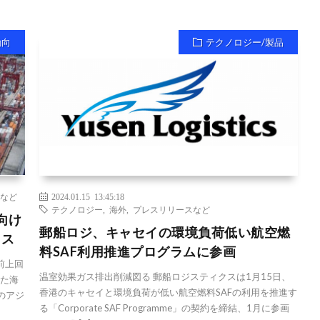
動向
テクノロジー/製品
など
2024.01.15 13:45:18
テクノロジー
,
海外
,
プレスリリースなど
向け
郵船ロジ、キャセイの環境負荷低い航空燃
ラス
料SAF利用推進プログラムに参画
前上回
温室効果ガス排出削減図る 郵船ロジスティクスは1月15日、
した海
香港のキャセイと環境負荷が低い航空燃料SAFの利用を推進す
のアジ
る「Corporate SAF Programme」の契約を締結、1月に参画