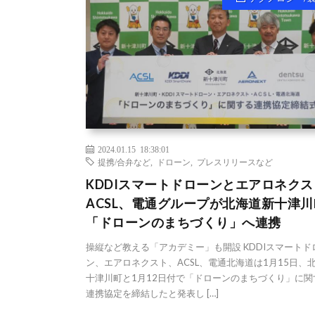
2024.01.15 18:38:01
提携/合弁など
,
ドローン
,
プレスリリースなど
KDDIスマートドローンとエアロネク
ACSL、電通グループが北海道新十津
「ドローンのまちづくり」へ連携
操縦など教える「アカデミー」も開設 KDDIスマートド
ン、エアロネクスト、ACSL、電通北海道は1月15日、
十津川町と1月12日付で「ドローンのまちづくり」に関
連携協定を締結したと発表し […]