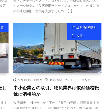
行や店
発ベンチャーのイノフィスは1月15日、一般社団法人アシス
貨店
トスーツ協会の「災害復旧サポートプロジェクト」が被災地
の迅速な復旧・復興を支援するため、 […]
政策
経営/業界動向
政策
2024.01.15 11:19:21
動向/展望
,
プレスリリースなど
正目
中小企業との取引、物流業界は依然価格転
嫁に消極的か
交通省
政府調査、14社全てが「下から2番目の評価」 経済産業省中
示し
小企業庁は1月12日、下請け振興法に基づき、中小企業との