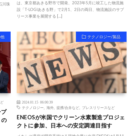
は、東京都あきる野市で開発、2023年5月に竣工した物流施
石川珠
設「T-LOGIあきる野」で2月1、2日の両日、物流施設のサブ
リース事業を展開する […]
の他
テクノロジー/製品
ど
2024.01.15 06:00:39
テクノロジー
,
海外
,
提携/合弁など
,
プレスリリースなど
ープ
ENEOSが米国でクリーン水素製造プロジェ
」の
クトに参加、日本への安定調達目指す