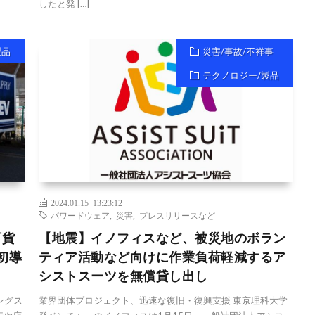
したと発 […]
製品
災害/事故/不祥事
テクノロジー/製品
2024.01.15 13:23:12
パワードウェア
,
災害
,
プレスリリースなど
百貨
【地震】イノフィスなど、被災地のボラン
初導
ティア活動など向けに作業負荷軽減するア
シストスーツを無償貸し出し
ングス
業界団体プロジェクト、迅速な復旧・復興支援 東京理科大学