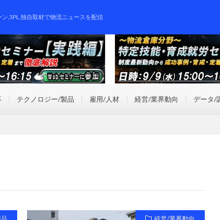
ーン,3PL,独自取材で物流ニュースを配信
事
テクノロジー/製品
雇用/人材
経営/業界動向
データ/
製品
経営/業界動向