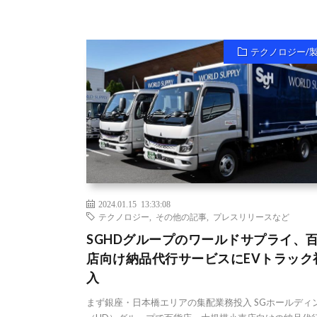
テクノロジー/
2024.01.15 13:33:08
テクノロジー
,
その他の記事
,
プレスリリースなど
SGHDグループのワールドサプライ、
店向け納品代行サービスにEVトラック
入
まず銀座・日本橋エリアの集配業務投入 SGホールディ