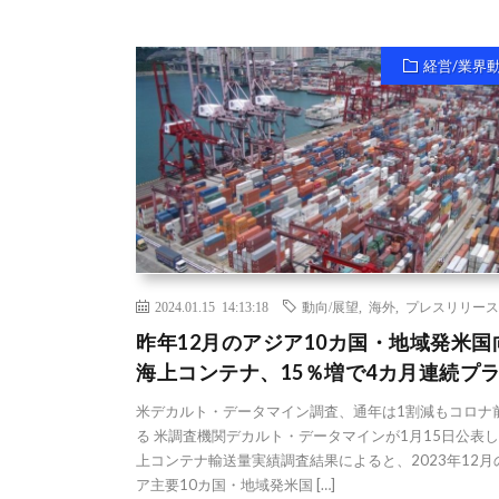
経営/業界
2024.01.15 14:13:18
動向/展望
,
海外
,
プレスリリース
昨年12月のアジア10カ国・地域発米国
海上コンテナ、15％増で4カ月連続プ
米デカルト・データマイン調査、通年は1割減もコロナ
る 米調査機関デカルト・データマインが1月15日公表
上コンテナ輸送量実績調査結果によると、2023年12月
ア主要10カ国・地域発米国 […]