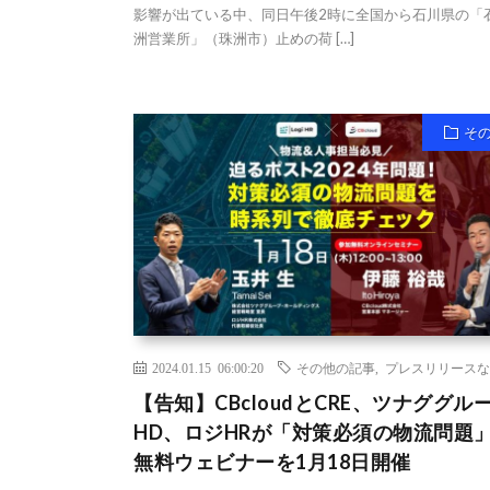
影響が出ている中、同日午後2時に全国から石川県の「
洲営業所」（珠洲市）止めの荷 […]
そ
2024.01.15 06:00:20
その他の記事
,
プレスリリースな
【告知】CBcloudとCRE、ツナググル
HD、ロジHRが「対策必須の物流問題
無料ウェビナーを1月18日開催