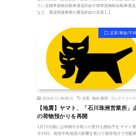
ている標準貨物自動車運送約款や標準貨物軽自動車運送
など、運送関連事業の運送約款の見直 […]
災害/事故/不
2024.01.15 06:00:35
災害
,
動向/展望
,
プレスリリース
【地震】ヤマト、「石川珠洲営業所」
の荷物預かりを再開
1月15日朝には荷物引き取りの受付も開始予定 ヤマト運
月14日、能登半島地震の影響を受けて能登地方で宅配