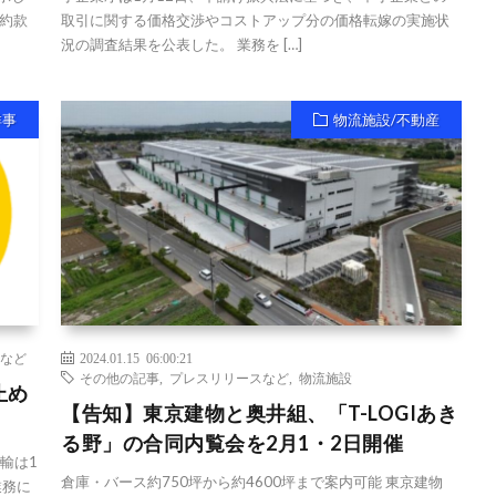
約款
取引に関する価格交渉やコストアップ分の価格転嫁の実施状
況の調査結果を公表した。 業務を […]
祥事
物流施設/不動産
など
2024.01.15 06:00:21
その他の記事
,
プレスリリースなど
,
物流施設
止め
【告知】東京建物と奥井組、「T-LOGIあき
る野」の合同内覧会を2月1・2日開催
輸は1
倉庫・バース約750坪から約4600坪まで案内可能 東京建物
業務に