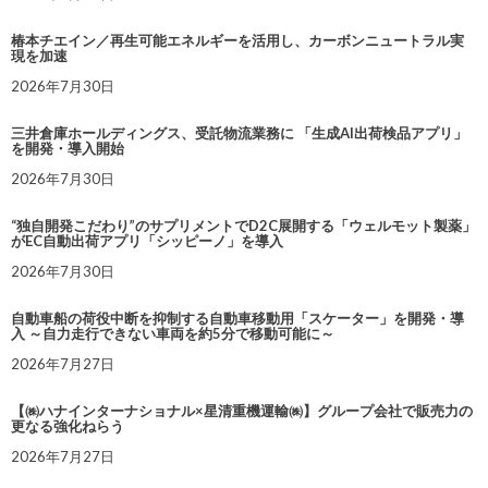
椿本チエイン／再生可能エネルギーを活用し、カーボンニュートラル実
現を加速
2026年7月30日
三井倉庫ホールディングス、受託物流業務に 「生成AI出荷検品アプリ」
を開発・導入開始
2026年7月30日
“独自開発こだわり”のサプリメントでD2C展開する「ウェルモット製薬」
がEC自動出荷アプリ「シッピーノ」を導入
2026年7月30日
自動車船の荷役中断を抑制する自動車移動用「スケーター」を開発・導
入 ～自力走行できない車両を約5分で移動可能に～
2026年7月27日
【㈱ハナインターナショナル×星清重機運輸㈱】グループ会社で販売力の
更なる強化ねらう
2026年7月27日