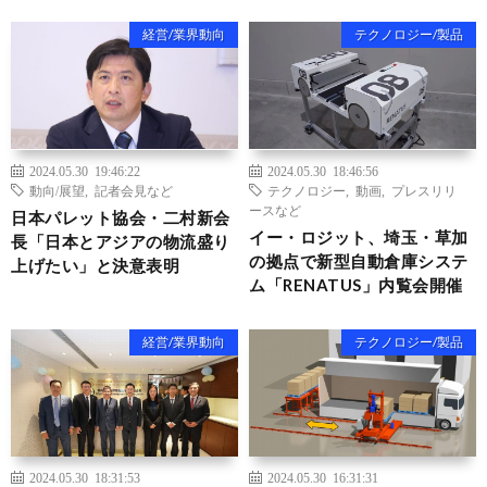
経営/業界動向
テクノロジー/製品
2024.05.30 19:46:22
2024.05.30 18:46:56
動向/展望
,
記者会見など
テクノロジー
,
動画
,
プレスリリ
ースなど
日本パレット協会・二村新会
イー・ロジット、埼玉・草加
長「日本とアジアの物流盛り
の拠点で新型自動倉庫システ
上げたい」と決意表明
ム「RENATUS」内覧会開催
経営/業界動向
テクノロジー/製品
2024.05.30 18:31:53
2024.05.30 16:31:31