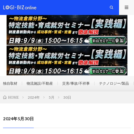
独自取材
物流施設/不動産
災害/事故/不祥事
テクノロジー/製品
2024年
5月
30日
HOME
2024年5月30日