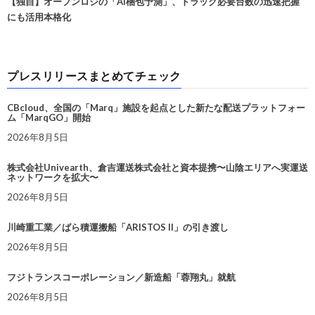
【独自】オープンロジの「AI梱包予測」、トラック必要台数の迅速把握
にも活用本格化
プレスリリースまとめてチェック
CBcloud、全国の「Marq」施設を起点とした新たな配送プラットフォー
ム「MarqGO」開始
2026年8月5日
株式会社Univearth、倉吉運送株式会社と資本提携〜山陰エリアへ実運送
ネットワークを拡大〜
2026年8月5日
川崎重工業／ばら積運搬船「ARISTOS II」の引き渡し
2026年8月5日
フジトランスコーポレーション／新造船「蓉翔丸」就航
2026年8月5日