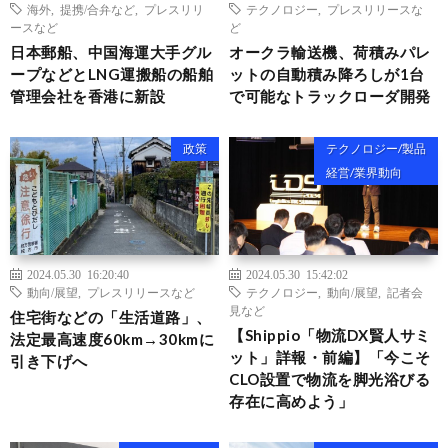
海外
,
提携/合弁など
,
プレスリリ
テクノロジー
,
プレスリリースな
ースなど
ど
日本郵船、中国海運大手グル
オークラ輸送機、荷積みパレ
ープなどとLNG運搬船の船舶
ットの自動積み降ろしが1台
管理会社を香港に新設
で可能なトラックローダ開発
政策
テクノロジー/製品
経営/業界動向
2024.05.30 16:20:40
2024.05.30 15:42:02
動向/展望
,
プレスリリースなど
テクノロジー
,
動向/展望
,
記者会
見など
住宅街などの「生活道路」、
【Shippio「物流DX賢人サミ
法定最高速度60km→30kmに
ット」詳報・前編】「今こそ
引き下げへ
CLO設置で物流を脚光浴びる
存在に高めよう」