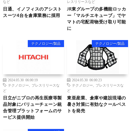
など
レスリリースなど
日通、イノフィスのアシスト
JR東グループの多機能ロッカ
スーツ4台を倉庫業務に採用
ー「マルチエキューブ」でヤ
マトの宅配荷物受け取り可能
に
テクノロジー/製品
テクノロジー/製品
2024.05.30 06:00:19
2024.05.30 06:00:23
テクノロジー
,
プレスリリースな
テクノロジー
,
プレスリリースな
ど
ど
日立がニプロの再生医療等製
東亜産業、倉庫や建設現場の
品対象にバリューチェーン統
暑さ対策に有効なクールベス
合管理プラットフォームのサ
トを発売
ービス提供開始