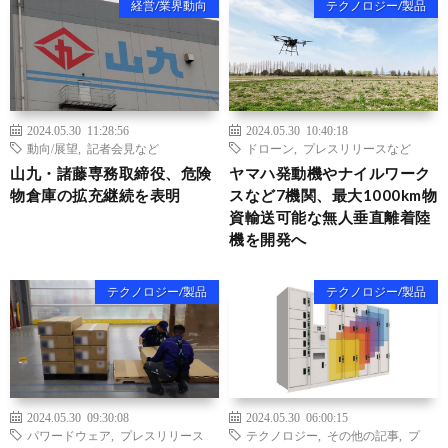
経営/業界動向
テクノロジー/製品
2024.05.30 11:28:56
2024.05.30 10:40:18
動向/展望
,
記者会見など
ドローン
,
プレスリリースなど
山九・諸藤専務取締役、危険
ヤマハ発動機やナイルワーク
物倉庫の拡充継続を表明
スなど7機関、最大1000km物
資輸送可能な無人垂直離着陸
機を開発へ
テクノロジー/製品
テクノロジー/製品
2024.05.30 09:30:08
2024.05.30 06:00:15
パワードウェア
,
プレスリリース
テクノロジー
,
その他の記事
,
プ