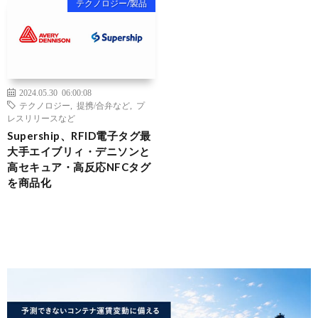
テクノロジー/製品
2024.05.30 06:00:08
テクノロジー
,
提携/合弁など
,
プ
レスリリースなど
Supership、RFID電子タグ最
大手エイブリィ・デニソンと
高セキュア・高反応NFCタグ
を商品化