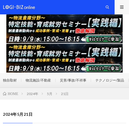
独自取材
物流施設/不動産
災害/事故/不祥事
テクノロジー/製品
2024年
5月
21日
HOME
2024年5月21日