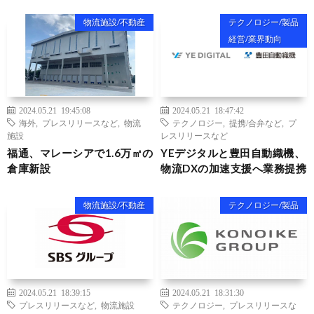
物流施設/不動産
テクノロジー/製品
経営/業界動向
2024.05.21 19:45:08
2024.05.21 18:47:42
海外
,
プレスリリースなど
,
物流
テクノロジー
,
提携/合弁など
,
プ
施設
レスリリースなど
福通、マレーシアで1.6万㎡の
YEデジタルと豊田自動織機、
倉庫新設
物流DXの加速支援へ業務提携
物流施設/不動産
テクノロジー/製品
2024.05.21 18:39:15
2024.05.21 18:31:30
プレスリリースなど
,
物流施設
テクノロジー
,
プレスリリースな