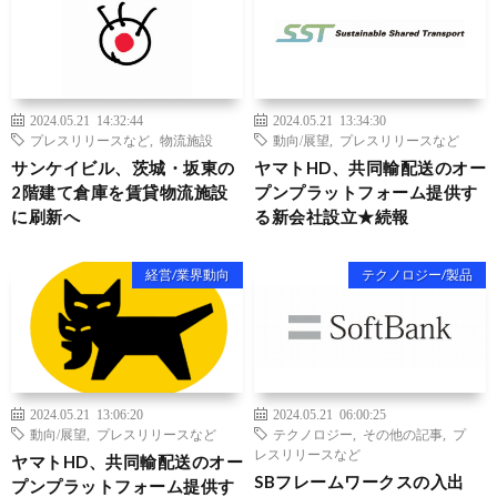
2024.05.21 14:32:44
2024.05.21 13:34:30
プレスリリースなど
,
物流施設
動向/展望
,
プレスリリースなど
サンケイビル、茨城・坂東の
ヤマトHD、共同輸配送のオー
2階建て倉庫を賃貸物流施設
プンプラットフォーム提供す
に刷新へ
る新会社設立★続報
経営/業界動向
テクノロジー/製品
2024.05.21 13:06:20
2024.05.21 06:00:25
動向/展望
,
プレスリリースなど
テクノロジー
,
その他の記事
,
プ
レスリリースなど
ヤマトHD、共同輸配送のオー
SBフレームワークスの入出
プンプラットフォーム提供す