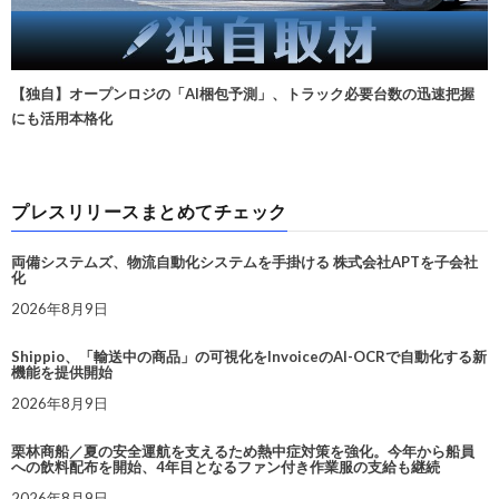
【独自】オープンロジの「AI梱包予測」、トラック必要台数の迅速把握
にも活用本格化
プレスリリースまとめてチェック
両備システムズ、物流自動化システムを手掛ける 株式会社APTを子会社
化
2026年8月9日
Shippio、「輸送中の商品」の可視化をInvoiceのAI-OCRで自動化する新
機能を提供開始
2026年8月9日
栗林商船／夏の安全運航を支えるため熱中症対策を強化。今年から船員
への飲料配布を開始、4年目となるファン付き作業服の支給も継続
2026年8月9日