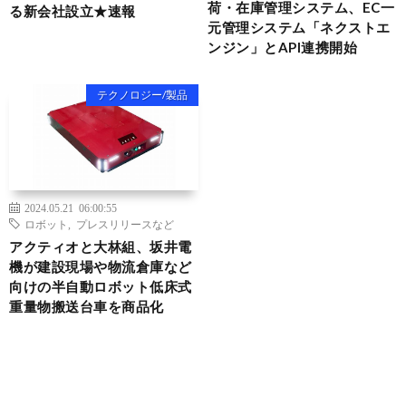
荷・在庫管理システム、EC一
る新会社設立★速報
元管理システム「ネクストエ
ンジン」とAPI連携開始
テクノロジー/製品
2024.05.21 06:00:55
ロボット
,
プレスリリースなど
アクティオと大林組、坂井電
機が建設現場や物流倉庫など
向けの半自動ロボット低床式
重量物搬送台車を商品化