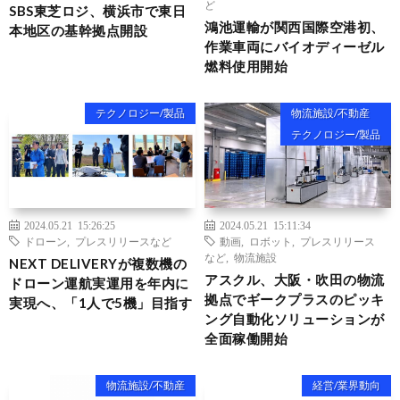
ど
SBS東芝ロジ、横浜市で東日
鴻池運輸が関西国際空港初、
本地区の基幹拠点開設
作業車両にバイオディーゼル
燃料使用開始
テクノロジー/製品
物流施設/不動産
テクノロジー/製品
2024.05.21 15:26:25
2024.05.21 15:11:34
ドローン
,
プレスリリースなど
動画
,
ロボット
,
プレスリリース
など
,
物流施設
NEXT DELIVERYが複数機の
アスクル、大阪・吹田の物流
ドローン運航実運用を年内に
拠点でギークプラスのピッキ
実現へ、「1人で5機」目指す
ング自動化ソリューションが
全面稼働開始
物流施設/不動産
経営/業界動向