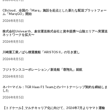
CBcloud、全国の「Marq」施設を起点とした新たな配送プラットフォー
ム「MarqGO」開始
2026年8月5日
株式会社Univearth、倉吉運送株式会社と資本提携〜山陰エリアへ実運送
ネットワークを拡大〜
2026年8月5日
川崎重工業／ばら積運搬船「ARISTOS II」の引き渡し
2026年8月5日
フジトランスコーポレーション／新造船「蓉翔丸」就航
2026年8月5日
ネバーマイル：TGR Haas F1 Teamとのパートナーシップ契約を締結しま
した
2026年8月5日
【トドケール】マルチキャリア化に向けて、2026年7月よりヤマト運輸