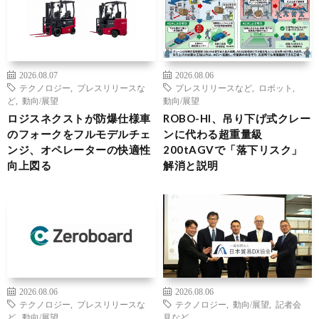
2026.08.07
2026.08.06
テクノロジー
,
プレスリリースな
プレスリリースなど
,
ロボット
,
ど
,
動向/展望
動向/展望
ロジスネクストが防爆仕様車
ROBO-HI、吊り下げ式クレー
のフォークをフルモデルチェ
ンに代わる超重量級
ンジ、オペレーターの快適性
200tAGVで「落下リスク」
向上図る
解消と説明
2026.08.06
2026.08.06
テクノロジー
,
プレスリリースな
テクノロジー
,
動向/展望
,
記者会
ど
,
動向/展望
見など