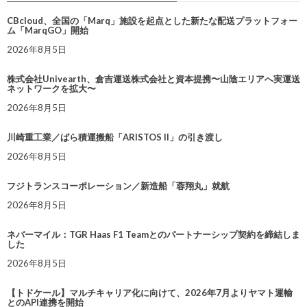
CBcloud、全国の「Marq」施設を起点とした新たな配送プラットフォー
ム「MarqGO」開始
2026年8月5日
株式会社Univearth、倉吉運送株式会社と資本提携〜山陰エリアへ実運送
ネットワークを拡大〜
2026年8月5日
川崎重工業／ばら積運搬船「ARISTOS II」の引き渡し
2026年8月5日
フジトランスコーポレーション／新造船「蓉翔丸」就航
2026年8月5日
ネバーマイル：TGR Haas F1 Teamとのパートナーシップ契約を締結しま
した
2026年8月5日
【トドケール】マルチキャリア化に向けて、2026年7月よりヤマト運輸
とのAPI連携を開始