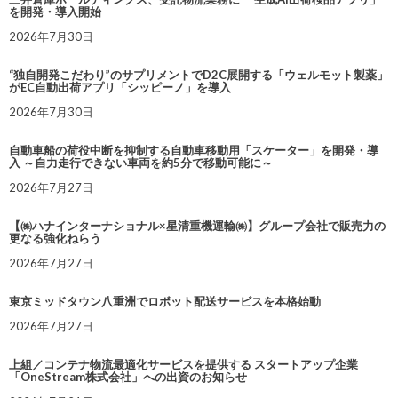
を開発・導入開始
2026年7月30日
“独自開発こだわり”のサプリメントでD2C展開する「ウェルモット製薬」
がEC自動出荷アプリ「シッピーノ」を導入
2026年7月30日
自動車船の荷役中断を抑制する自動車移動用「スケーター」を開発・導
入 ～自力走行できない車両を約5分で移動可能に～
2026年7月27日
【㈱ハナインターナショナル×星清重機運輸㈱】グループ会社で販売力の
更なる強化ねらう
2026年7月27日
東京ミッドタウン八重洲でロボット配送サービスを本格始動
2026年7月27日
上組／コンテナ物流最適化サービスを提供する スタートアップ企業
「OneStream株式会社」への出資のお知らせ