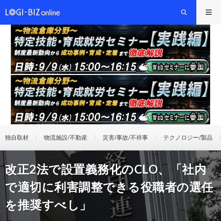
独自取材
物流施設/不動産
災害/事故/不祥事
テクノロジー/製品
改正2法で設置義務化のCLO、「社内
で適切に利害調整できる役職者の選任
を推奨すべし」