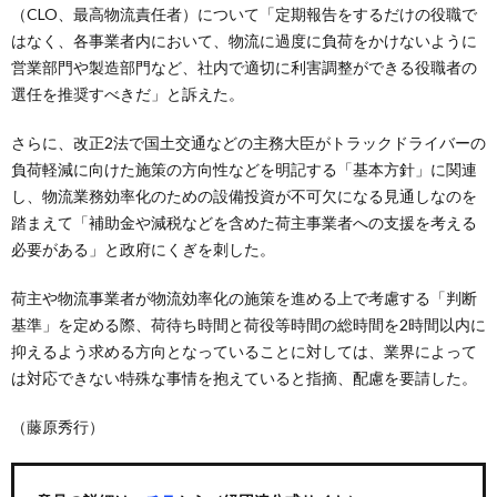
（CLO、最高物流責任者）について「定期報告をするだけの役職で
はなく、各事業者内において、物流に過度に負荷をかけないように
営業部門や製造部門など、社内で適切に利害調整ができる役職者の
選任を推奨すべきだ」と訴えた。
さらに、改正2法で国土交通などの主務大臣がトラックドライバーの
負荷軽減に向けた施策の方向性などを明記する「基本方針」に関連
し、物流業務効率化のための設備投資が不可欠になる見通しなのを
踏まえて「補助金や減税などを含めた荷主事業者への支援を考える
必要がある」と政府にくぎを刺した。
荷主や物流事業者が物流効率化の施策を進める上で考慮する「判断
基準」を定める際、荷待ち時間と荷役等時間の総時間を2時間以内に
抑えるよう求める方向となっていることに対しては、業界によって
は対応できない特殊な事情を抱えていると指摘、配慮を要請した。
（藤原秀行）