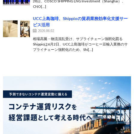
28日、COSCO SHIPPING LNG Investment（Shanghai）、
CNO[…]
UCC上島珈琲、Shippioの貿易業務効率化支援サー
ビス活用
2026.06.02
相場高騰・物流混乱受け、サプライチェーン強靭化図る
Shippioは6月2日、UCC上島珈琲がコーヒー豆輸入業務のサ
プライチェーン強靭化のため、Shi[…]