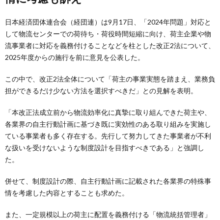
日本経済団体連合会（経団連）は9月17日、「2024年問題」対応と
して物流センターでの荷待ち・荷役時間短縮に向け、荷主企業や物
流事業者に対応を義務付けることなどを柱とした改正2法について、
2025年度からの施行を前に意見を公表した。
この中で、改正2法全体について「荷主の事業実態を踏まえ、業務負
担ができるだけ少ない方法を選択すべきだ」との見解を表明。
「本改正法成立前から物流効率化に真摯に取り組んできた荷主や、
各業界の自主行動計画に基づき既に実効性のある取り組みを実施し
ている事業者も多く存在する。先行して努力してきた事業者が不利
な扱いを受けないような制度設計を目指すべきである」と強調し
た。
併せて、制度設計の際、自主行動計画に記載された各業界の特殊事
情を考慮した内容とすることも求めた。
また、一定規模以上の荷主に配置を義務付ける「物流統括管理者」