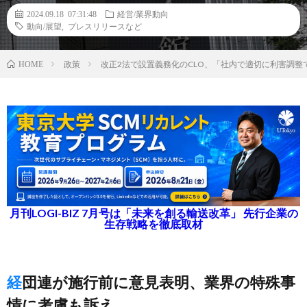
2024.09.18 07:31:48
経営/業界動向
動向/展望
,
プレスリリースなど
政策
改正2法で設置義務化のCLO、「社内で適切に利害調
HOME
月刊LOGI-BIZ 7月号は「未来を創る輸送改革」 先行企業の
生存戦略を徹底取材
経団連が施行前に意見表明、業界の特殊事
情に考慮も訴え