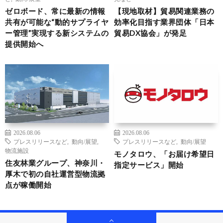
ゼロボード、常に最新の情報
【現地取材】貿易関連業務の
共有が可能な“動的サプライヤ
効率化目指す業界団体「日本
ー管理”実現する新システムの
貿易DX協会」が発足
提供開始へ
2026.08.06
2026.08.06
プレスリリースなど
,
動向/展望
,
プレスリリースなど
,
動向/展望
物流施設
モノタロウ、「お届け希望日
住友林業グループ、神奈川・
指定サービス」開始
厚木で初の自社運営型物流拠
点が稼働開始