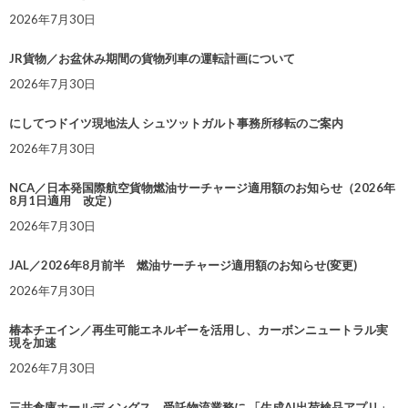
2026年7月30日
JR貨物／お盆休み期間の貨物列車の運転計画について
2026年7月30日
にしてつドイツ現地法人 シュツットガルト事務所移転のご案内
2026年7月30日
NCA／日本発国際航空貨物燃油サーチャージ適用額のお知らせ（2026年
8月1日適用 改定）
2026年7月30日
JAL／2026年8月前半 燃油サーチャージ適用額のお知らせ(変更)
2026年7月30日
椿本チエイン／再生可能エネルギーを活用し、カーボンニュートラル実
現を加速
2026年7月30日
三井倉庫ホールディングス、受託物流業務に 「生成AI出荷検品アプリ」