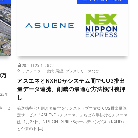
2024.11.25 16:56:22
テクノロジー
,
動向/展望
,
プレスリリースなど
8万
アスエネとNXHDがシステム間でCO2排出
量データ連携、削減の最適な方法検討後押
25年
し
点「セ
輸送効率化と脱炭素経営をワンストップで支援 CO2排出量算
定サービス「ASUENE（アスエネ）」などを手掛けるアスエネ
は11月25日、NIPPON EXPRESSホールディングス（NXHD）
と企業のト […]