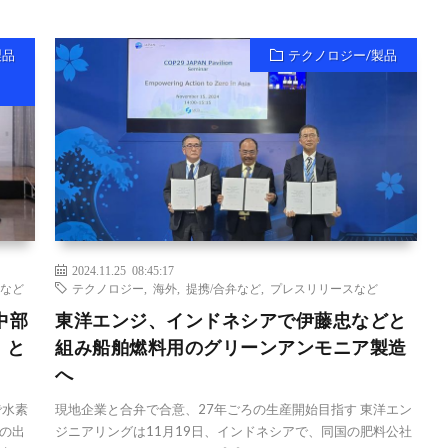
製品
テクノロジー/製品
2024.11.25 08:45:17
など
テクノロジー
,
海外
,
提携/合弁など
,
プレスリリースなど
中部
東洋エンジ、インドネシアで伊藤忠などと
」と
組み船舶燃料用のグリーンアンモニア製造
へ
で水素
現地企業と合弁で合意、27年ごろの生産開始目指す 東洋エン
の出
ジニアリングは11月19日、インドネシアで、同国の肥料公社