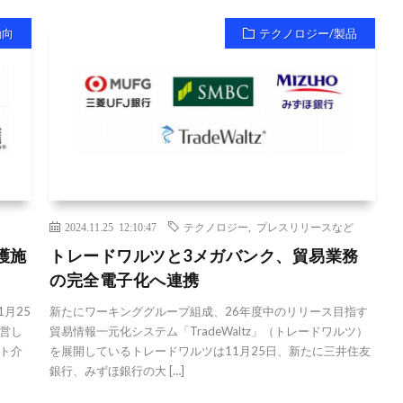
動向
テクノロジー/製品
2024.11.25 12:10:47
テクノロジー
,
プレスリリースなど
護施
トレードワルツと3メガバンク、貿易業務
の完全電子化へ連携
月25
新たにワーキンググループ組成、26年度中のリリース目指す
営し
貿易情報一元化システム「TradeWaltz」（トレードワルツ）
ト介
を展開しているトレードワルツは11月25日、新たに三井住友
銀行、みずほ銀行の大 […]