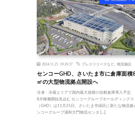
2024.11.25 19:20:37
プレスリリースなど
,
物流施設
センコーGHD、さいたま市に倉庫面積
㎡の大型物流拠点開設へ
冷凍・冷蔵エリアで国内最大規模の自動倉庫導入予定、
8月稼働開始見込む センコーグループホールディングス
（GHD）は11月25日、さいたま市緑区に新たな物流拠
ンコーグループ浦和大門物流センタ […]