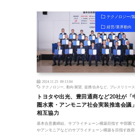
テクノロジー/
経営/業界動向
2024.11.25 09:13:04
テクノロジー
,
動向/展望
,
提携/合弁など
,
プレスリリース
トヨタや出光、豊田通商など20社が「
圏水素・アンモニア社会実装推進会議
相互協力
基本合意書締結、サプライチェーン構築目指す 中部圏
やアンモニアなどのサプライチェーン構築を目指す政府