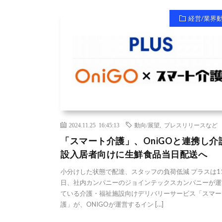
経営/業界
2024.11.25 16:45:13
動向/展望
,
プレスリリースなど
「スマート介護」、OniGOと連携し介
設入居者向けに生鮮食品当日配送へ
小分けした状態で配達、スタッフの負荷低減 プラスは11
日、社内カンパニーのジョインテックスカンパニーが運
ている介護・福祉施設向けデリバリーサービス「スマー
護」が、ONIGOが運営するイン […]