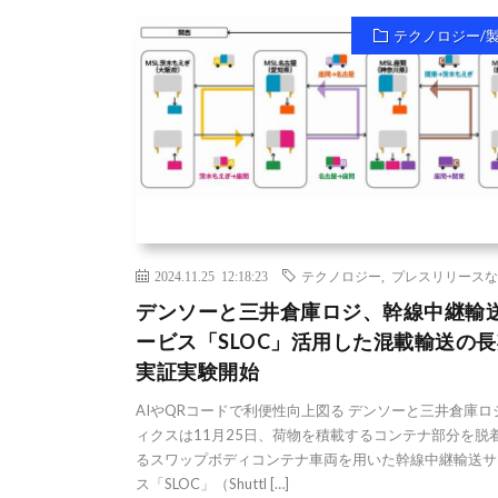
テクノロジー/
2024.11.25 12:18:23
テクノロジー
,
プレスリリースな
デンソーと三井倉庫ロジ、幹線中継輸
ービス「SLOC」活用した混載輸送の長
実証実験開始
AIやQRコードで利便性向上図る デンソーと三井倉庫ロ
ィクスは11月25日、荷物を積載するコンテナ部分を脱
るスワップボディコンテナ車両を用いた幹線中継輸送サ
ス「SLOC」（Shuttl […]