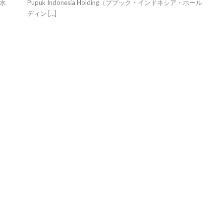
水
Pupuk Indonesia Holding（ププック・インドネシア・ホール
ディン […]