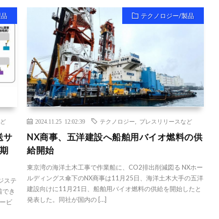
製品
テクノロジー/製品
ど
2024.11.25 12:02:39
テクノロジー
,
プレスリリースなど
送サ
NX商事、五洋建設へ船舶用バイオ燃料の供
期
給開始
東京湾の海洋土木工事で作業船に、CO2排出削減図る NXホー
ルディングス傘下のNX商事は11月25日、海洋土木大手の五洋
ジステ
建設向けに11月21日、船舶用バイオ燃料の供給を開始したと
着でき
発表した。同社が国内の […]
ービ