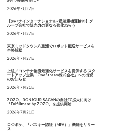
5分で移動可能に～
2026年7月27日
【㈱ハナインターナショナル×星清重機運輸㈱】グ
ループ会社で販売力の更なる強化ねらう
2026年7月27日
東京ミッドタウン八重洲でロボット配送サービスを
本格始動
2026年7月27日
上組／コンテナ物流最適化サービスを提供する スタ
ートアップ企業「OneStream株式会社」への出資
のお知らせ
2026年7月21日
ZOZO、BONJOUR SAGANの自社EC拡大に向け
「Fulfillment by ZOZO」を提供開始
2026年7月21日
ロジポケ、「パスキー認証（MFA）」機能をリリー
ス