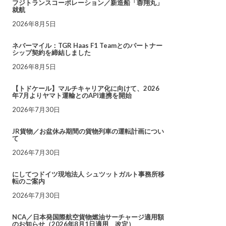
フジトランスコーポレーション／新造船「蓉翔丸」
就航
2026年8月5日
ネバーマイル：TGR Haas F1 Teamとのパートナー
シップ契約を締結しました
2026年8月5日
【トドケール】マルチキャリア化に向けて、2026
年7月よりヤマト運輸とのAPI連携を開始
2026年7月30日
JR貨物／お盆休み期間の貨物列車の運転計画につい
て
2026年7月30日
にしてつドイツ現地法人 シュツットガルト事務所移
転のご案内
2026年7月30日
NCA／日本発国際航空貨物燃油サーチャージ適用額
のお知らせ（2026年8月1日適用 改定）