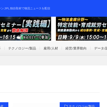
ーン,3PL,独自取材で物流ニュースを配信
事
テクノロジー/製品
雇用/人材
経営/業界動向
データ/
動産
テクノロジー/製品