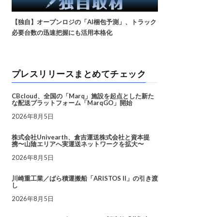
【独自】オープンロジの「AI梱包予測」、トラック
必要台数の迅速把握にも活用本格化
プレスリリースまとめてチェック
CBcloud、全国の「Marq」施設を起点とした新た
な配送プラットフォーム「MarqGO」開始
2026年8月5日
株式会社Univearth、倉吉運送株式会社と資本提
携〜山陰エリアへ実運送ネットワークを拡大〜
2026年8月5日
川崎重工業／ばら積運搬船「ARISTOS II」の引き渡
し
2026年8月5日