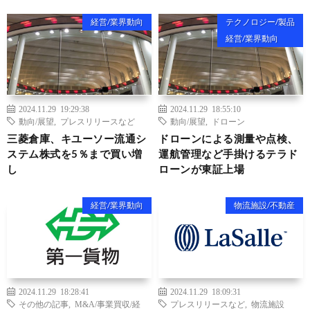
経営/業界動向
テクノロジー/製品
経営/業界動向
2024.11.29 19:29:38
2024.11.29 18:55:10
動向/展望
,
プレスリリースなど
動向/展望
,
ドローン
三菱倉庫、キユーソー流通シ
ドローンによる測量や点検、
ステム株式を5％まで買い増
運航管理など手掛けるテラド
し
ローンが東証上場
経営/業界動向
物流施設/不動産
2024.11.29 18:28:41
2024.11.29 18:09:31
その他の記事
,
M&A/事業買収/経
プレスリリースなど
,
物流施設