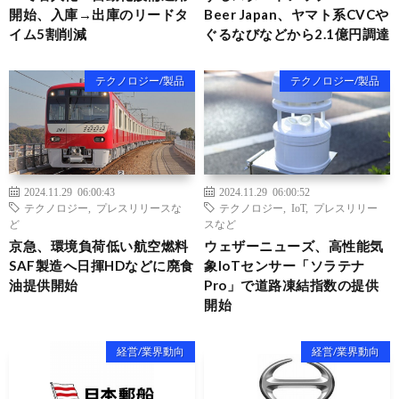
開始、入庫→出庫のリードタ
Beer Japan、ヤマト系CVCや
イム5割削減
ぐるなびなどから2.1億円調達
テクノロジー/製品
テクノロジー/製品
2024.11.29 06:00:43
2024.11.29 06:00:52
テクノロジー
,
プレスリリースな
テクノロジー
,
IoT
,
プレスリリー
ど
スなど
京急、環境負荷低い航空燃料
ウェザーニューズ、高性能気
SAF製造へ日揮HDなどに廃食
象IoTセンサー「ソラテナ
油提供開始
Pro」で道路凍結指数の提供
開始
経営/業界動向
経営/業界動向