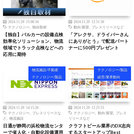
2024.11.29 15:08:34
2024.11.29 12:51:30
テクノロジー
,
独自取材
動向/展望
,
プレスリリースなど
【独自】バルカーの設備点検
「アレクサ、ドライバーさん
効率化ソリューション、物流
にありがとう」で配送パート
領域でトラック点検などへの
ナーに500円プレゼント
応用に期待
物流施設/不動産
テクノロジー/製品
テクノロジー/製品
経営/業界動向
2024.11.29 14:15:26
2024.11.29 12:25:53
テクノロジー
,
プレスリリースな
テクノロジー
,
動向/展望
,
プレス
ど
,
物流施設
リリースなど
日通が静岡の浜松物流センタ
クラフトビール業界のDX志向
ーで省人化・自動化設備運用
するスタートアップBest