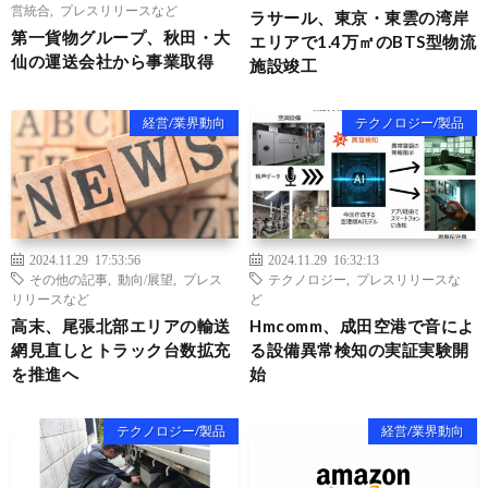
営統合
,
プレスリリースなど
ラサール、東京・東雲の湾岸
第一貨物グループ、秋田・大
エリアで1.4万㎡のBTS型物流
仙の運送会社から事業取得
施設竣工
経営/業界動向
テクノロジー/製品
2024.11.29 17:53:56
2024.11.29 16:32:13
その他の記事
,
動向/展望
,
プレス
テクノロジー
,
プレスリリースな
リリースなど
ど
高末、尾張北部エリアの輸送
Hmcomm、成田空港で音によ
網見直しとトラック台数拡充
る設備異常検知の実証実験開
を推進へ
始
テクノロジー/製品
経営/業界動向