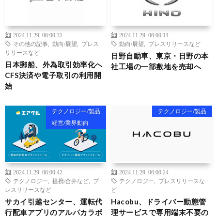
2024.11.29 06:00:31
2024.11.29 06:00:11
その他の記事
,
動向/展望
,
プレス
動向/展望
,
プレスリリースなど
リリースなど
日野自動車、東京・日野の本
日本郵船、外為取引効率化へ
社工場の一部敷地を売却へ
CFS決済や電子取引の利用開
始
テクノロジー/製品
テクノロジー/製品
経営/業界動向
2024.11.29 06:00:42
2024.11.29 06:00:24
テクノロジー
,
提携/合弁など
,
プ
テクノロジー
,
プレスリリースな
レスリリースなど
ど
サカイ引越センター、運転代
Hacobu、ドライバー動態管
行配車アプリのアルパカラボ
理サービスで専用端末不要の