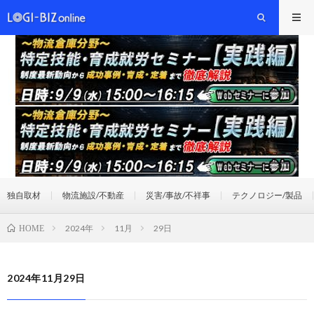
独自取材
物流施設/不動産
災害/事故/不祥事
テクノロジー/製品
2024年
11月
29日
HOME
2024年11月29日