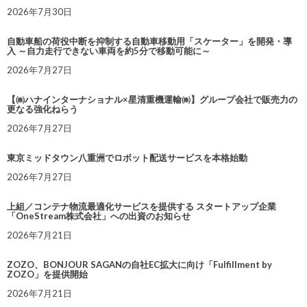
2026年7月30日
自動車船の荷役中断を抑制する自動車移動用「スケーター」を開発・導
入 ～自力走行できない車両を約5分で移動可能に～
2026年7月27日
【㈱ハナインターナショナル×星清重機運輸㈱】グループ会社で販売力の
更なる強化ねらう
2026年7月27日
東京ミッドタウン八重洲でロボット配送サービスを本格始動
2026年7月27日
上組／コンテナ物流最適化サービスを提供する スタートアップ企業
「OneStream株式会社」への出資のお知らせ
2026年7月21日
ZOZO、BONJOUR SAGANの自社EC拡大に向け「Fulfillment by
ZOZO」を提供開始
2026年7月21日