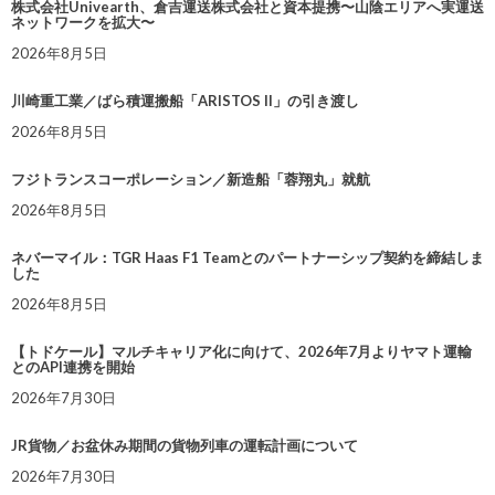
株式会社Univearth、倉吉運送株式会社と資本提携〜山陰エリアへ実運送
ネットワークを拡大〜
2026年8月5日
川崎重工業／ばら積運搬船「ARISTOS II」の引き渡し
2026年8月5日
フジトランスコーポレーション／新造船「蓉翔丸」就航
2026年8月5日
ネバーマイル：TGR Haas F1 Teamとのパートナーシップ契約を締結しま
した
2026年8月5日
【トドケール】マルチキャリア化に向けて、2026年7月よりヤマト運輸
とのAPI連携を開始
2026年7月30日
JR貨物／お盆休み期間の貨物列車の運転計画について
2026年7月30日