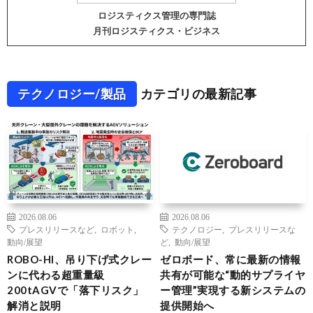
ロジスティクス管理の専門誌
月刊ロジスティクス・ビジネス
テクノロジー/製品
カテゴリの最新記事
2026.08.06
2026.08.06
プレスリリースなど
,
ロボット
,
テクノロジー
,
プレスリリースな
動向/展望
ど
,
動向/展望
ROBO-HI、吊り下げ式クレー
ゼロボード、常に最新の情報
ンに代わる超重量級
共有が可能な“動的サプライヤ
200tAGVで「落下リスク」
ー管理”実現する新システムの
解消と説明
提供開始へ