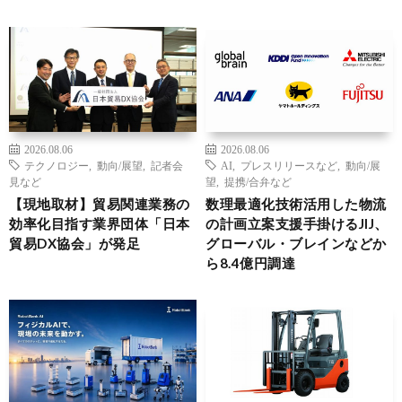
2026.08.06
2026.08.06
テクノロジー
,
動向/展望
,
記者会
AI
,
プレスリリースなど
,
動向/展
見など
望
,
提携/合弁など
【現地取材】貿易関連業務の
数理最適化技術活用した物流
効率化目指す業界団体「日本
の計画立案支援手掛けるJIJ、
貿易DX協会」が発足
グローバル・ブレインなどか
ら8.4億円調達