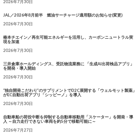
2026年7月30日
JAL／2026年8月前半 燃油サーチャージ適用額のお知らせ(変更)
2026年7月30日
椿本チエイン／再生可能エネルギーを活用し、カーボンニュートラル実
現を加速
2026年7月30日
三井倉庫ホールディングス、受託物流業務に 「生成AI出荷検品アプリ」
を開発・導入開始
2026年7月30日
“独自開発こだわり”のサプリメントでD2C展開する「ウェルモット製薬」
がEC自動出荷アプリ「シッピーノ」を導入
2026年7月30日
自動車船の荷役中断を抑制する自動車移動用「スケーター」を開発・導
入 ～自力走行できない車両を約5分で移動可能に～
2026年7月27日