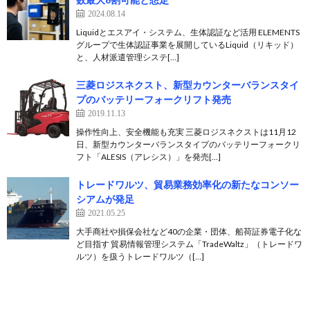
2024.08.14
Liquidとエスアイ・システム、生体認証など活用 ELEMENTS
グループで生体認証事業を展開しているLiquid（リキッド）
と、人材派遣管理システ[…]
三菱ロジスネクスト、新型カウンターバランスタイ
プのバッテリーフォークリフト発売
2019.11.13
操作性向上、安全機能も充実 三菱ロジスネクストは11月12
日、新型カウンターバランスタイプのバッテリーフォークリ
フト「ALESIS（アレシス）」を発売[…]
トレードワルツ、貿易業務効率化の新たなコンソー
シアムが発足
2021.05.25
大手商社や損保会社など40の企業・団体、船荷証券電子化な
ど目指す 貿易情報管理システム「TradeWaltz」（トレードワ
ルツ）を扱うトレードワルツ（[…]