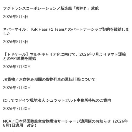
フジトランスコーポレーション／新造船「蓉翔丸」就航
2026年8月5日
ネバーマイル：TGR Haas F1 Teamとのパートナーシップ契約を締結しま
した
2026年8月5日
【トドケール】マルチキャリア化に向けて、2026年7月よりヤマト運輸
とのAPI連携を開始
2026年7月30日
JR貨物／お盆休み期間の貨物列車の運転計画について
2026年7月30日
にしてつドイツ現地法人 シュツットガルト事務所移転のご案内
2026年7月30日
NCA／日本発国際航空貨物燃油サーチャージ適用額のお知らせ（2026年
8月1日適用 改定）