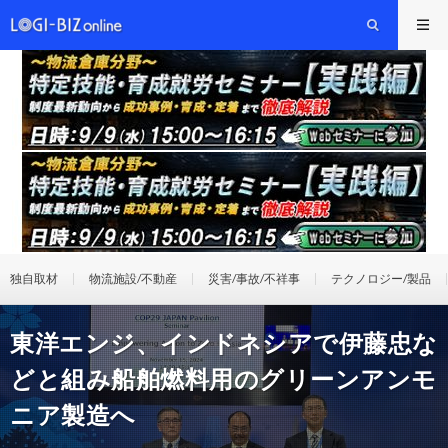
独自取材
物流施設/不動産
災害/事故/不祥事
テクノロジー/製品
東洋エンジ、インドネシアで伊藤忠な
どと組み船舶燃料用のグリーンアンモ
ニア製造へ