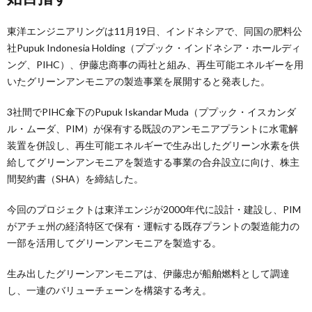
東洋エンジニアリングは11月19日、インドネシアで、同国の肥料公
社Pupuk Indonesia Holding（ププック・インドネシア・ホールディ
ング、PIHC）、伊藤忠商事の両社と組み、再生可能エネルギーを用
いたグリーンアンモニアの製造事業を展開すると発表した。
3社間でPIHC傘下のPupuk Iskandar Muda（ププック・イスカンダ
ル・ムーダ、PIM）​が保有する既設のアンモニアプラントに水電解
装置を併設し、再生可能エネルギーで生み出したグリーン水素を供
給してグリーンアンモニアを製造する事業の合弁設立に向け、株主
間契約書（SHA）を締結した。
今回のプロジェクトは東洋エンジが2000年代に設計・建設し、PIM
がアチェ州の経済特区で保有・運転する既存プラントの製造能力の
一部を活用してグリーンアンモニアを製造する。
生み出したグリーンアンモニアは、伊藤忠が船舶燃料として調達
し、一連のバリューチェーンを構築する考え。