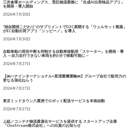
三井倉庫ホールディングス、受託物流業務に 「生成AI出荷検品アプリ」
を開発・導入開始
2026年7月30日
“独自開発こだわり”のサプリメントでD2C展開する「ウェルモット製薬」
がEC自動出荷アプリ「シッピーノ」を導入
2026年7月30日
自動車船の荷役中断を抑制する自動車移動用「スケーター」を開発・導
入 ～自力走行できない車両を約5分で移動可能に～
2026年7月27日
【㈱ハナインターナショナル×星清重機運輸㈱】グループ会社で販売力の
更なる強化ねらう
2026年7月27日
東京ミッドタウン八重洲でロボット配送サービスを本格始動
2026年7月27日
上組／コンテナ物流最適化サービスを提供する スタートアップ企業
「OneStream株式会社」への出資のお知らせ