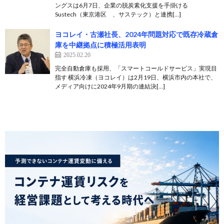
ングスは6月7日、企業の脱炭素化支援を手掛ける
Sustech（東京港区 、サステック）と連携[…]
ヨコレイ・古瀬社長、2024年問題対応で既存冷蔵倉
庫を中継拠点に積極活用表明
2025.02.20
完全自動倉庫も採用、「スマートコールドサービス」実現目
指す 横浜冷凍（ヨコレイ）は2月19日、横浜市内の本社で、
メディア向けに2024年9月期の連結決[…]