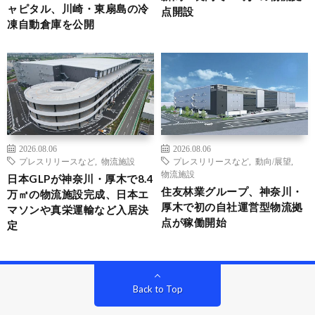
ャピタル、川崎・東扇島の冷
点開設
凍自動倉庫を公開
2026.08.06
2026.08.06
プレスリリースなど
,
物流施設
プレスリリースなど
,
動向/展望
,
物流施設
日本GLPが神奈川・厚木で8.4
住友林業グループ、神奈川・
万㎡の物流施設完成、日本エ
厚木で初の自社運営型物流拠
マソンや真栄運輸など入居決
点が稼働開始
定
Back to Top