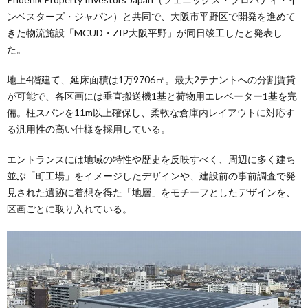
ンベスターズ・ジャパン）と共同で、大阪市平野区で開発を進めて
きた物流施設「MCUD・ZIP大阪平野」が同日竣工したと発表し
た。
地上4階建て、延床面積は1万9706㎡。最大2テナントへの分割賃貸
が可能で、各区画には垂直搬送機1基と荷物用エレベーター1基を完
備。柱スパンを11m以上確保し、柔軟な倉庫内レイアウトに対応す
る汎用性の高い仕様を採用している。
エントランスには地域の特性や歴史を反映すべく、周辺に多く建ち
並ぶ「町工場」をイメージしたデザインや、建設前の事前調査で発
見された遺跡に着想を得た「地層」をモチーフとしたデザインを、
区画ごとに取り入れている。