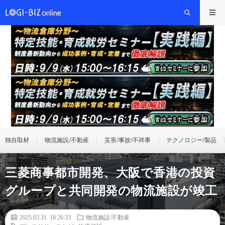
独自取材
物流施設/不動産
災害/事故/不祥事
テクノロジー/製品
三菱商事都市開発、大阪で香港の投資
グループと共同開発の物流施設が竣工
2025.03.31 18:26:33
物流施設/不動産