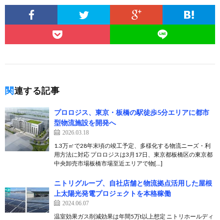
関連する記事
プロロジス、東京・板橋の駅徒歩5分エリアに都市
型物流施設を開発へ
2026.03.18
1.3万㎡で28年末頃の竣工予定、多様化する物流ニーズ・利
用方法に対応 プロロジスは3月17日、東京都板橋区の東京都
中央卸売市場板橋市場至近エリアで物[…]
ニトリグループ、自社店舗と物流拠点活用した屋根
上太陽光発電プロジェクトを本格稼働
2024.06.07
温室効果ガス削減効果は年間5万t以上想定 ニトリホールディ