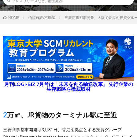
プレスリリースなど
,
物流施設
物流施設/不動産
三菱商事都市開発、大阪で香港の投資グル
HOME
月刊LOGI-BIZ 7月号は「未来を創る輸送改革」 先行企業の
生存戦略を徹底取材
2万㎡、JR貨物のターミナル駅に至近
三菱商事都市開発は3月31日、香港を拠点とする投資グループ
Phoenix Property Investors Japan（フェニックス・プロパティ・イ