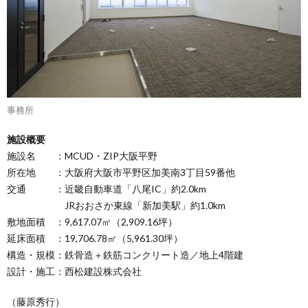
事務所
施設概要
施設名 ：MCUD・ZIP大阪平野
所在地 ：大阪府大阪市平野区加美南3丁目59番他
交通 ：近畿自動車道「八尾IC」約2.0km
JRおおさか東線「新加美駅」約1.0km
敷地面積 ：9,617.07㎡（2,909.16坪）
延床面積 ：19,706.78㎡（5,961.30坪）
構造・規模：鉄骨造＋鉄筋コンクリート造／地上4階建
設計・施工：西松建設株式会社
（藤原秀行）