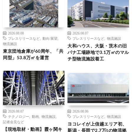
2026.08.08
2026.08.07
プレスリリースなど
,
動向/展望
,
プレスリリースなど
,
物流施設
物流施設
大和ハウス、大阪・茨木の旧
東京団地倉庫が60周年、「共
パナ工場跡地で3.1万㎡のマル
同型」53.8万㎡を運営
チ型物流施設着工
2026.08.07
2026.08.06
テクノロジー
,
動画
,
物流施設
,
プレスリリースなど
,
物流施設
記者会見など
ヨコレイが上信越エリア初、
【現地取材・動画】霞ヶ関キ
新潟・長岡で2.7万tの物流拠