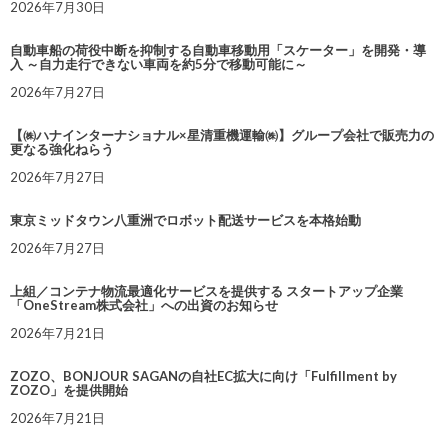
2026年7月30日
自動車船の荷役中断を抑制する自動車移動用「スケーター」を開発・導
入 ～自力走行できない車両を約5分で移動可能に～
2026年7月27日
【㈱ハナインターナショナル×星清重機運輸㈱】グループ会社で販売力の
更なる強化ねらう
2026年7月27日
東京ミッドタウン八重洲でロボット配送サービスを本格始動
2026年7月27日
上組／コンテナ物流最適化サービスを提供する スタートアップ企業
「OneStream株式会社」への出資のお知らせ
2026年7月21日
ZOZO、BONJOUR SAGANの自社EC拡大に向け「Fulfillment by
ZOZO」を提供開始
2026年7月21日