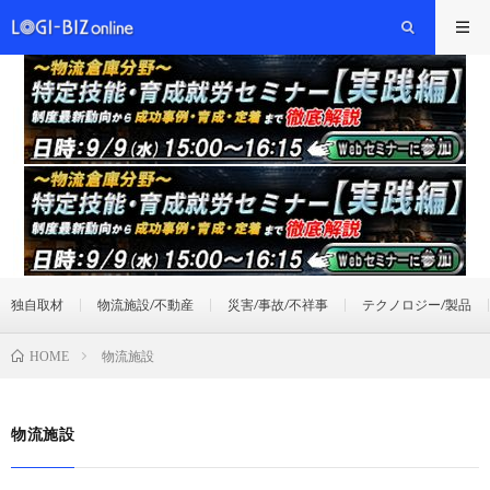
独自取材
物流施設/不動産
災害/事故/不祥事
テクノロジー/製品
物流施設
HOME
物流施設