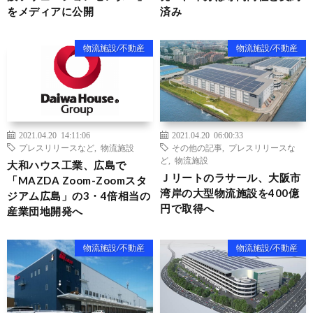
をメディアに公開
済み
物流施設/不動産
物流施設/不動産
2021.04.20 14:11:06
2021.04.20 06:00:33
プレスリリースなど
,
物流施設
その他の記事
,
プレスリリースな
ど
,
物流施設
大和ハウス工業、広島で
Ｊリートのラサール、大阪市
「MAZDA Zoom-Zoomスタ
湾岸の大型物流施設を400億
ジアム広島」の3・4倍相当の
円で取得へ
産業団地開発へ
物流施設/不動産
物流施設/不動産