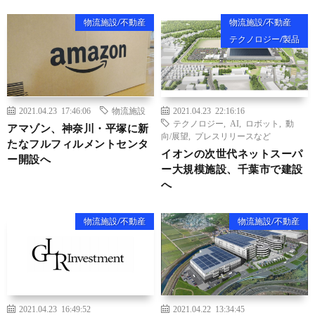
物流施設/不動産
物流施設/不動産
テクノロジー/製品
2021.04.23 17:46:06
物流施設
2021.04.23 22:16:16
テクノロジー
,
AI
,
ロボット
,
動
アマゾン、神奈川・平塚に新
向/展望
,
プレスリリースなど
たなフルフィルメントセンタ
イオンの次世代ネットスーパ
ー開設へ
ー大規模施設、千葉市で建設
へ
物流施設/不動産
物流施設/不動産
2021.04.23 16:49:52
2021.04.22 13:34:45