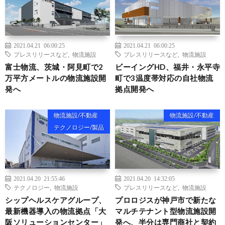
2021.04.21 06:00:25
2021.04.21 06:00:25
プレスリリースなど
,
物流施設
プレスリリースなど
,
物流施設
富士物流、茨城・阿見町で2
ビーイングHD、福井・永平寺
万平方メートルの物流施設開
町で3温度帯対応の自社物流
発へ
拠点開発へ
物流施設/不動産
物流施設/不動産
テクノロジー/製品
2021.04.20 21:55:46
2021.04.20 14:32:05
テクノロジー
,
物流施設
プレスリリースなど
,
物流施設
シップヘルスケアグループ、
プロロジスが神戸市で新たな
最新機器導入の物流拠点「大
マルチテナント型物流施設開
阪ソリューションセンター」
発へ、半分は専門商社と契約