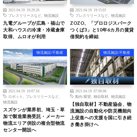
2021.04.19 19:29:26
2021.04.19 19:15:01
プレスリリースなど
,
物流施設
プレスリリースなど
,
物流施設
九電グループが広島・福山で
ZOZO、「プロロジスパーク
大和ハウスの冷凍・冷蔵倉庫
つくば3」と10年6カ月の賃貸
取得、ムロオが利用
借契約を締結
物流施設/不動産
物流施設/不動産
2021.04.19 19:07:16
2021.04.19 07:00:06
ロボット
,
プレスリリースなど
,
動向/展望
,
独自取材
,
物流施設
物流施設
【独自取材】不動産協会、物
スズケンが業界初、埼玉・草
流施設の自動化や防災機能向
加で製造業務受託・メーカー
上促進への支援を国に引き続
物流エリア併設の複合型物流
き働き掛けへ
センター開設へ