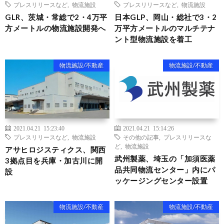
プレスリリースなど
,
物流施設
プレスリリースなど
,
物流施設
GLR、茨城・常総で2・4万平
日本GLP、岡山・総社で3・2
方メートルの物流施設開発へ
万平方メートルのマルチテナ
ント型物流施設を着工
物流施設/不動産
物流施設/不動産
2021.04.21 15:23:40
2021.04.21 15:14:26
プレスリリースなど
,
物流施設
その他の記事
,
プレスリリースな
ど
,
物流施設
アサヒロジスティクス、関西
武州製薬、埼玉の「加須医薬
3拠点目を兵庫・加古川に開
品共同物流センター」内にパ
設
ッケージングセンター設置
物流施設/不動産
物流施設/不動産