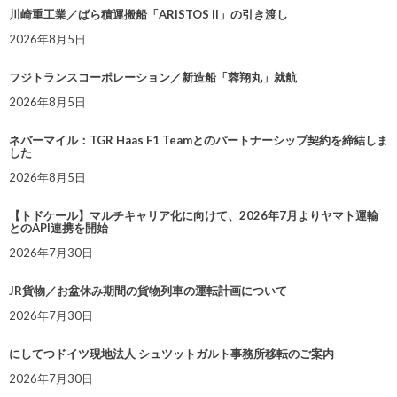
川崎重工業／ばら積運搬船「ARISTOS II」の引き渡し
2026年8月5日
フジトランスコーポレーション／新造船「蓉翔丸」就航
2026年8月5日
ネバーマイル：TGR Haas F1 Teamとのパートナーシップ契約を締結しま
した
2026年8月5日
【トドケール】マルチキャリア化に向けて、2026年7月よりヤマト運輸
とのAPI連携を開始
2026年7月30日
JR貨物／お盆休み期間の貨物列車の運転計画について
2026年7月30日
にしてつドイツ現地法人 シュツットガルト事務所移転のご案内
2026年7月30日