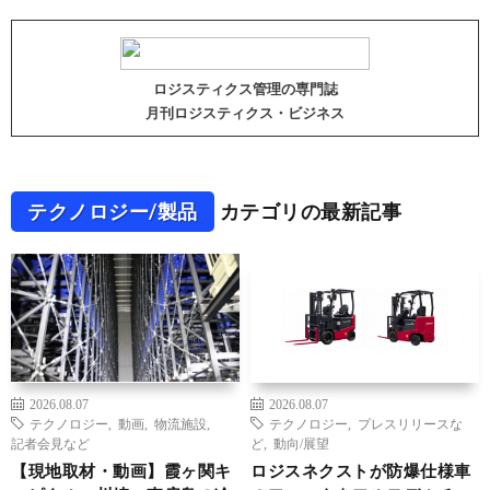
ロジスティクス管理の専門誌
月刊ロジスティクス・ビジネス
テクノロジー/製品
カテゴリの最新記事
2026.08.07
2026.08.07
テクノロジー
,
動画
,
物流施設
,
テクノロジー
,
プレスリリースな
記者会見など
ど
,
動向/展望
【現地取材・動画】霞ヶ関キ
ロジスネクストが防爆仕様車