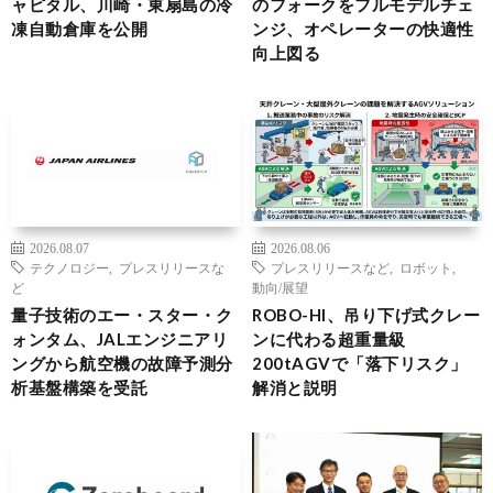
ャピタル、川崎・東扇島の冷
のフォークをフルモデルチェ
凍自動倉庫を公開
ンジ、オペレーターの快適性
向上図る
2026.08.07
2026.08.06
テクノロジー
,
プレスリリースな
プレスリリースなど
,
ロボット
,
ど
動向/展望
量子技術のエー・スター・ク
ROBO-HI、吊り下げ式クレー
ォンタム、JALエンジニアリ
ンに代わる超重量級
ングから航空機の故障予測分
200tAGVで「落下リスク」
析基盤構築を受託
解消と説明