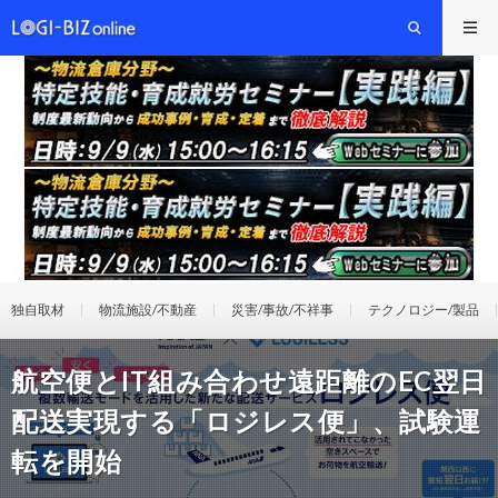
独自取材
物流施設/不動産
災害/事故/不祥事
テクノロジー/製品
航空便とIT組み合わせ遠距離のEC翌日
配送実現する「ロジレス便」、試験運
転を開始