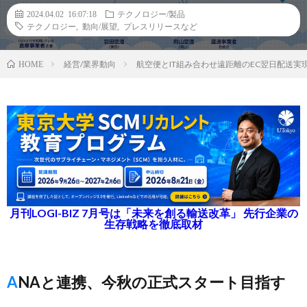
2024.04.02 16:07:18
テクノロジー/製品
テクノロジー
,
動向/展望
,
プレスリリースなど
経営/業界動向
航空便とIT組み合わせ遠距離のEC翌日配送
HOME
月刊LOGI-BIZ 7月号は「未来を創る輸送改革」 先行企業の
生存戦略を徹底取材
ANAと連携、今秋の正式スタート目指す