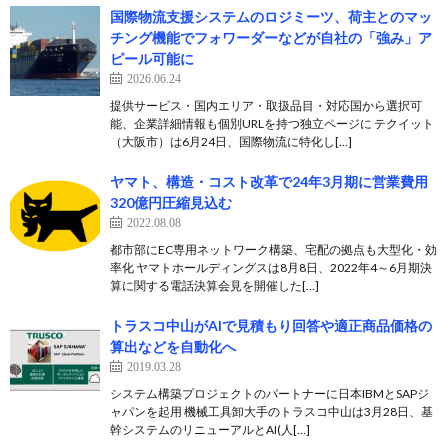
国際物流支援システムのロジミーツ、荷主とのマッ
チング機能でフォワーダーなどが自社の「強み」ア
ピール可能に
2026.06.24
提供サービス・国内エリア・取扱品目・対応国から選択可
能、企業詳細情報も個別URLを持つ独立ページに テクイット
（大阪市）は6月24日、国際物流に特化し[…]
ヤマト、構造・コスト改革で24年3月期に営業費用
320億円圧縮見込む
2022.08.08
都市部にEC専用ネットワーク構築、宅配の拠点も大型化・効
率化 ヤマトホールディングスは8月8日、2022年4～6月期決
算に関する電話決算会見を開催した[…]
トラスコ中山がAIで見積もり回答や適正商品価格の
算出などを自動化へ
2019.03.28
システム構築プロジェクトのパートナーに日本IBMとSAPジ
ャパンを起用 機械工具卸大手のトラスコ中山は3月28日、基
幹システムのリニューアルとAI(人[…]