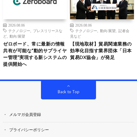
2026.08.06
2026.08.06
テクノロジー
,
プレスリリースな
テクノロジー
,
動向/展望
,
記者会
ど
,
動向/展望
見など
ゼロボード、常に最新の情報
【現地取材】貿易関連業務の
共有が可能な“動的サプライヤ
効率化目指す業界団体「日本
ー管理”実現する新システムの
貿易DX協会」が発足
提供開始へ
Back to Top
メルマガ会員登録
プライバシーポリシー