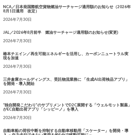
NCA／日本発国際航空貨物燃油サーチャージ適用額のお知らせ（2026年
8月1日適用 改定）
2026年7月30日
JAL／2026年8月前半 燃油サーチャージ適用額のお知らせ(変更)
2026年7月30日
椿本チエイン／再生可能エネルギーを活用し、カーボンニュートラル実
現を加速
2026年7月30日
三井倉庫ホールディングス、受託物流業務に 「生成AI出荷検品アプリ」
を開発・導入開始
2026年7月30日
“独自開発こだわり”のサプリメントでD2C展開する「ウェルモット製薬」
がEC自動出荷アプリ「シッピーノ」を導入
2026年7月30日
自動車船の荷役中断を抑制する自動車移動用「スケーター」を開発・導
入 ～自力走行できない車両を約5分で移動可能に～