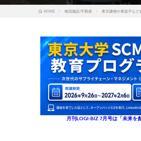
物流施設/不動産
東京建物や東急不など
HOME
月刊LOGI-BIZ 7月号は「未