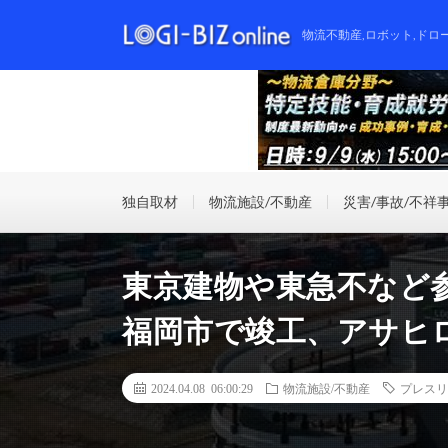
物流不動産,ロボット,ドロ
独自取材
物流施設/不動産
災害/事故/不祥
東京建物や東急不など
福岡市で竣工、アサヒ
2024.04.08 06:00:29
物流施設/不動産
プレスリ