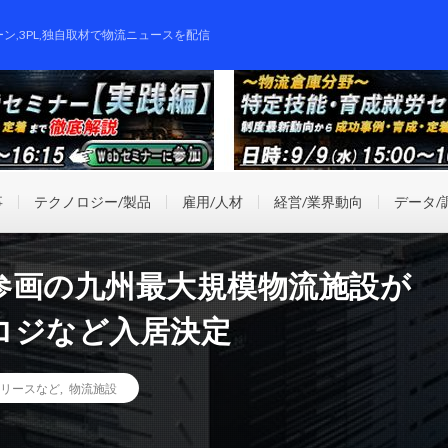
ーン,3PL,独自取材で物流ニュースを配信
事
テクノロジー/製品
雇用/人材
経営/業界動向
データ/
参画の九州最大規模物流施設が
ロジなど入居決定
リースなど
,
物流施設