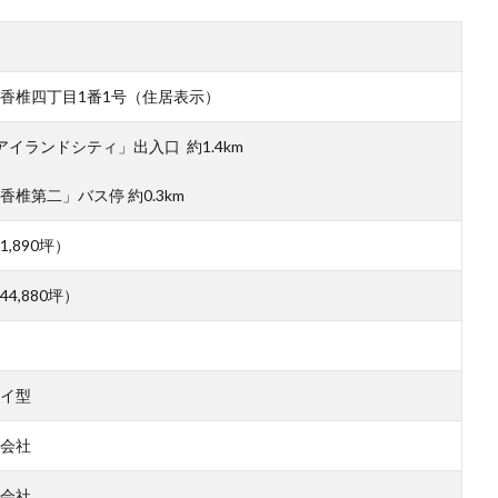
香椎四丁目1番1号（住居表示）
イランドシティ」出入口 約1.4km
椎第二」バス停 約0.3km
11,890坪）
約44,880坪）
イ型
会社
会社