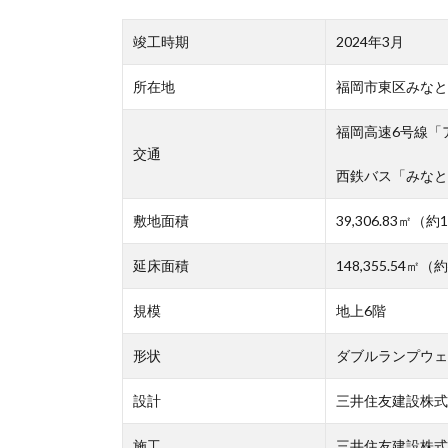
竣工時期
2024年3月
所在地
福岡市東区みなと
福岡高速6号線「ア
交通
西鉄バス「みなと香
敷地面積
39,306.83㎡（約
延床面積
148,355.54㎡（
規模
地上6階
形状
ダブルランプウェ
設計
三井住友建設株式
施工
三井住友建設株式