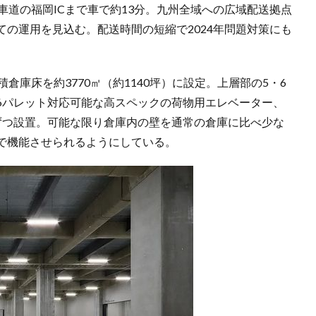
車道の福岡ICまで車で約13分。九州全域への広域配送拠点
の運用を見込む。配送時間の短縮で2024年問題対策にも
倉庫床を約3770㎡（約1140坪）に設定。上層部の5・6
6パレット対応可能な高スペックの荷物用エレベーター、
ずつ設置。可能な限り倉庫内の壁を通常の倉庫に比べ少な
で機能させられるようにしている。