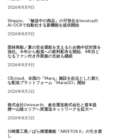
2026年8月9日
Shippio、「輸送中の商品」の可視化をInvoiceの
AI-OCRで自動化する新機能を提供開始
2026年8月9日
栗林商船／夏の安全運航を支えるため熱中症対策を
強化。今年から船員への飲料配布を開始、4年目と
なるファン付き作業服の支給も継続
2026年8月9日
CBcloud、全国の「Marq」施設を起点とした新た
な配送プラットフォーム「MarqGO」開始
2026年8月5日
株式会社Univearth、倉吉運送株式会社と資本提
携〜山陰エリアへ実運送ネットワークを拡大〜
2026年8月5日
川崎重工業／ばら積運搬船「ARISTOS II」の引き渡
し