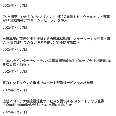
2026年7月30日
“独自開発こだわり”のサプリメントでD2C展開する「ウェルモット製薬」
がEC自動出荷アプリ「シッピーノ」を導入
2026年7月30日
自動車船の荷役中断を抑制する自動車移動用「スケーター」を開発・導
入 ～自力走行できない車両を約5分で移動可能に～
2026年7月27日
【㈱ハナインターナショナル×星清重機運輸㈱】グループ会社で販売力の
更なる強化ねらう
2026年7月27日
東京ミッドタウン八重洲でロボット配送サービスを本格始動
2026年7月27日
上組／コンテナ物流最適化サービスを提供する スタートアップ企業
「OneStream株式会社」への出資のお知らせ
2026年7月21日