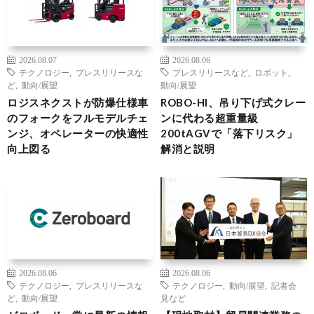
2026.08.07
2026.08.06
テクノロジー
,
プレスリリースな
プレスリリースなど
,
ロボット
,
ど
,
動向/展望
動向/展望
ロジスネクストが防爆仕様車
ROBO-HI、吊り下げ式クレー
のフォークをフルモデルチェ
ンに代わる超重量級
ンジ、オペレーターの快適性
200tAGVで「落下リスク」
向上図る
解消と説明
2026.08.06
2026.08.06
テクノロジー
,
プレスリリースな
テクノロジー
,
動向/展望
,
記者会
ど
,
動向/展望
見など