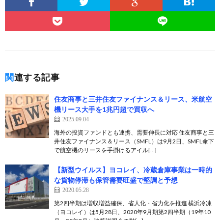
関連する記事
住友商事と三井住友ファイナンス＆リース、米航空
機リース大手を1兆円超で買収へ
2025.09.04
海外の投資ファンドとも連携、需要伸長に対応 住友商事と三
井住友ファイナンス＆リース（SMFL）は9月2日、SMFL傘下
で航空機のリースを手掛けるアイル[…]
【新型ウイルス】ヨコレイ、冷蔵倉庫事業は一時的
な貨物停滞も保管需要旺盛で堅調と予想
2020.05.28
第2四半期は増収増益確保、省人化・省力化を推進 横浜冷凍
（ヨコレイ）は5月28日、2020年9月期第2四半期（19年10