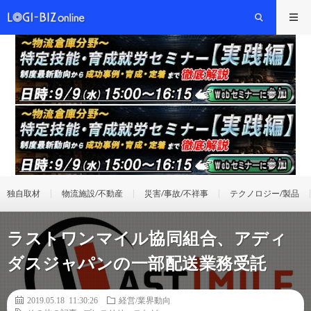
独自取材
物流施設/不動産
災害/事故/不祥事
テクノロジー/製品
ラストワンマイル協同組合、アディ
ダスジャパンの一部配送業務受託
2019.05.18 11:30:26
経営/業界動向