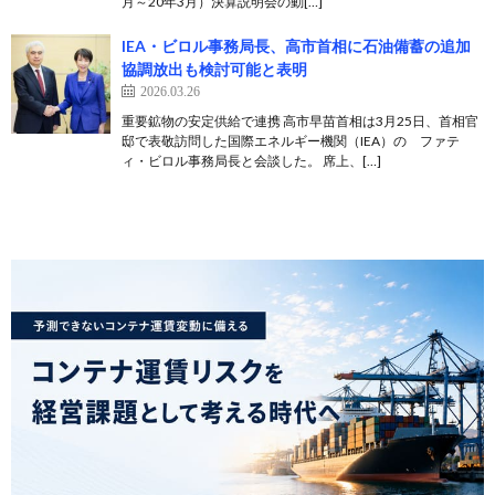
月～20年3月）決算説明会の動[…]
IEA・ビロル事務局長、高市首相に石油備蓄の追加
協調放出も検討可能と表明
2026.03.26
重要鉱物の安定供給で連携 高市早苗首相は3月25日、首相官
邸で表敬訪問した国際エネルギー機関（IEA）の ファテ
ィ・ビロル事務局長と会談した。 席上、[…]