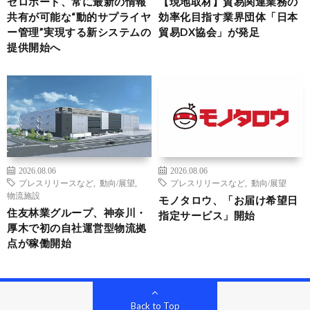
ゼロボード、常に最新の情報
【現地取材】貿易関連業務の
共有が可能な“動的サプライヤ
効率化目指す業界団体「日本
ー管理”実現する新システムの
貿易DX協会」が発足
提供開始へ
2026.08.06
2026.08.06
プレスリリースなど
,
動向/展望
,
プレスリリースなど
,
動向/展望
物流施設
モノタロウ、「お届け希望日
住友林業グループ、神奈川・
指定サービス」開始
厚木で初の自社運営型物流拠
点が稼働開始
Back to Top