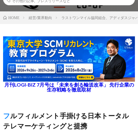
その他の記事
,
プレスリリースなど
経営/業界動向
ラストワンマイル協同組合、アディダスジャ
HOME
月刊LOGI-BIZ 7月号は「未来を創る輸送改革」 先行企業の
生存戦略を徹底取材
フルフィルメント手掛ける日本トータル
テレマーケティングと提携