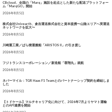
CBcloud、全国の「Marq」施設を起点とした新たな配送プラットフォー
ム「MarqGO」開始
2026年8月5日
株式会社Univearth、倉吉運送株式会社と資本提携〜山陰エリアへ実運送
ネットワークを拡大〜
2026年8月5日
川崎重工業／ばら積運搬船「ARISTOS II」の引き渡し
2026年8月5日
フジトランスコーポレーション／新造船「蓉翔丸」就航
2026年8月5日
ネバーマイル：TGR Haas F1 Teamとのパートナーシップ契約を締結しま
した
2026年8月5日
【トドケール】マルチキャリア化に向けて、2026年7月よりヤマト運輸
とのAPI連携を開始