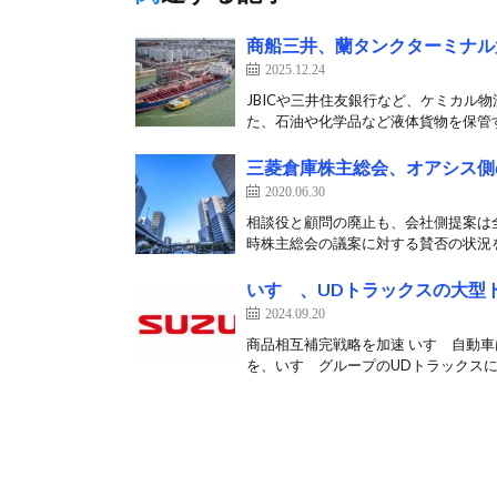
商船三井、蘭タンクターミナル
2025.12.24
JBICや三井住友銀行など、ケミカル物
た、石油や化学品など液体貨物を保管す
三菱倉庫株主総会、オアシス側
2020.06.30
相談役と顧問の廃止も、会社側提案は全
時株主総会の議案に対する賛否の状況を
いすゞ、UDトラックスの大型
2024.09.20
商品相互補完戦略を加速 いすゞ自動車
を、いすゞグループのUDトラックスに