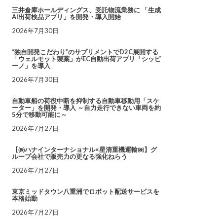
三井倉庫ホールディングス、受託物流業務に 「生成
AI出荷検品アプリ」を開発・導入開始
2026年7月30日
“独自開発こだわり”のサプリメントでD2C展開する
「ウェルモット製薬」がEC自動出荷アプリ「シッピ
ーノ」を導入
2026年7月30日
自動車船の荷役中断を抑制する自動車移動用「スケ
ーター」を開発・導入 ～自力走行できない車両を約
5分で移動可能に～
2026年7月27日
【㈱ハナインターナショナル×星清重機運輸㈱】グ
ループ会社で販売力の更なる強化ねらう
2026年7月27日
東京ミッドタウン八重洲でロボット配送サービスを
本格始動
2026年7月27日