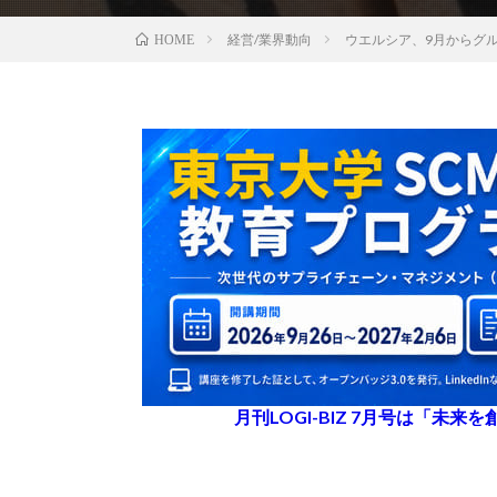
経営/業界動向
ウエルシア、9月からグ
HOME
月刊LOGI-BIZ 7月号は「未