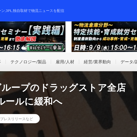
ーン,3PL,独自取材で物流ニュースを配信
事
テクノロジー/製品
雇用/人材
経営/業界動向
データ/
グループのドラッグストア全店
ルールに緩和へ
プレスリリースなど