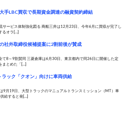
大手LBC買収で長期資金調達の融資契約締結
流サービス体制強化図る 商船三井は12月23日、今年6月に買収が完了し
るオラ[…]
の社外取締役候補提案に2割前後が賛成
て8～9割賛同 三菱倉庫は6月30日、東京都内で同26日に開催した定
まとめた「[…]
トラック「クオン」向けに車両供給
は9月19日、大型トラックのマニュアルトランスミッション（MT）車
供給すると発[…]