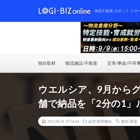
物流不動産,ロボット,ドロ
独自取材
物流施設/不動産
災害/事故/不祥
ウエルシア、9月から
舗で納品を「2分の1」
2023.08.24 07:54:04
経営/業界動向
動向/展望
,