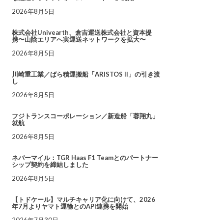
2026年8月5日
株式会社Univearth、倉吉運送株式会社と資本提
携〜山陰エリアへ実運送ネットワークを拡大〜
2026年8月5日
川崎重工業／ばら積運搬船「ARISTOS II」の引き渡
し
2026年8月5日
フジトランスコーポレーション／新造船「蓉翔丸」
就航
2026年8月5日
ネバーマイル：TGR Haas F1 Teamとのパートナー
シップ契約を締結しました
2026年8月5日
【トドケール】マルチキャリア化に向けて、2026
年7月よりヤマト運輸とのAPI連携を開始
2026年7月30日