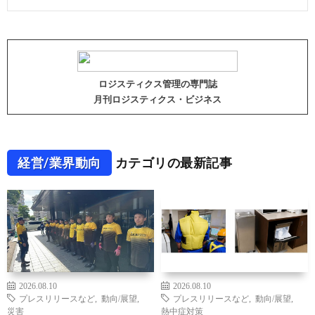
ロジスティクス管理の専門誌
月刊ロジスティクス・ビジネス
経営/業界動向
カテゴリの最新記事
2026.08.10
2026.08.10
プレスリリースなど
,
動向/展望
,
プレスリリースなど
,
動向/展望
,
災害
熱中症対策