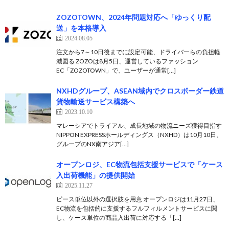
ZOZOTOWN、2024年問題対応へ「ゆっくり配
送」を本格導入
2024.08.05
注文から7～10日後までに設定可能、ドライバーらの負担軽
減図る ZOZOは8月5日、運営しているファッション
EC「ZOZOTOWN」で、ユーザーが通常[…]
NXHDグループ、ASEAN域内でクロスボーダー鉄道
貨物輸送サービス構築へ
2023.10.10
マレーシアでトライアル、成長地域の物流ニーズ獲得目指す
NIPPON EXPRESSホールディングス（NXHD）は10月10日、
グループのNX南アジア[…]
オープンロジ、EC物流包括支援サービスで「ケース
入出荷機能」の提供開始
2025.11.27
ピース単位以外の選択肢を用意 オープンロジは11月27日、
EC物流を包括的に支援するフルフィルメントサービスに関
し、ケース単位の商品入出荷に対応する「[…]