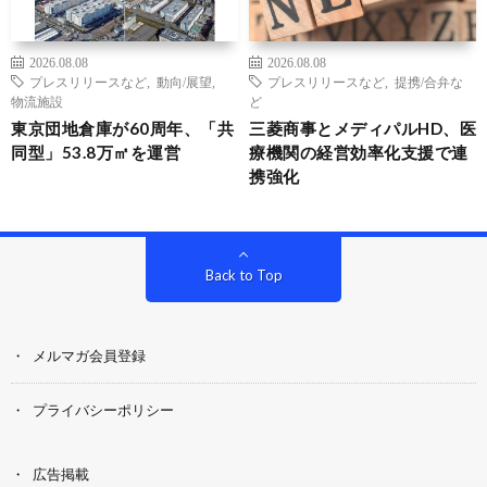
2026.08.08
2026.08.08
プレスリリースなど
,
動向/展望
,
プレスリリースなど
,
提携/合弁な
物流施設
ど
東京団地倉庫が60周年、「共
三菱商事とメディパルHD、医
同型」53.8万㎡を運営
療機関の経営効率化支援で連
携強化
Back to Top
メルマガ会員登録
プライバシーポリシー
広告掲載