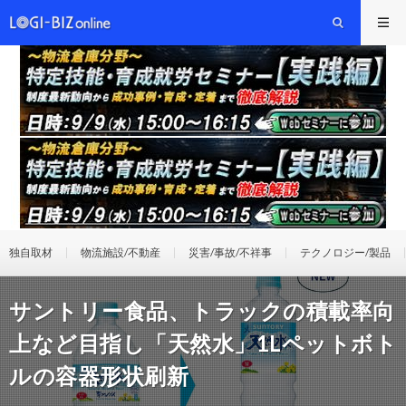
独自取材
物流施設/不動産
災害/事故/不祥事
テクノロジー/製品
サントリー食品、トラックの積載率向
上など目指し「天然水」1Lペットボト
ルの容器形状刷新