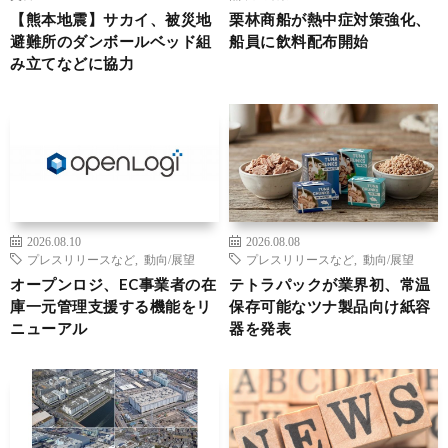
【熊本地震】サカイ、被災地
栗林商船が熱中症対策強化、
避難所のダンボールベッド組
船員に飲料配布開始
み立てなどに協力
2026.08.10
2026.08.08
プレスリリースなど
,
動向/展望
プレスリリースなど
,
動向/展望
オープンロジ、EC事業者の在
テトラパックが業界初、常温
庫一元管理支援する機能をリ
保存可能なツナ製品向け紙容
ニューアル
器を発表