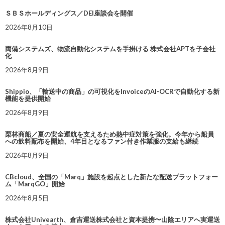
ＳＢＳホールディングス／DEI座談会を開催
2026年8月10日
両備システムズ、物流自動化システムを手掛ける 株式会社APTを子会社
化
2026年8月9日
Shippio、「輸送中の商品」の可視化をInvoiceのAI-OCRで自動化する新
機能を提供開始
2026年8月9日
栗林商船／夏の安全運航を支えるため熱中症対策を強化。今年から船員
への飲料配布を開始、4年目となるファン付き作業服の支給も継続
2026年8月9日
CBcloud、全国の「Marq」施設を起点とした新たな配送プラットフォー
ム「MarqGO」開始
2026年8月5日
株式会社Univearth、倉吉運送株式会社と資本提携〜山陰エリアへ実運送