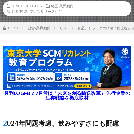
2024.05.14 11:48:32
経営/業界動向
動向/展望
,
プレスリリースなど
経営/業界動向
サントリー食品、トラックの積載率向上など目
HOME
月刊LOGI-BIZ 7月号は「未来を創る輸送改革」 先行企業の
生存戦略を徹底取材
2024年問題考慮、飲みやすさにも配慮