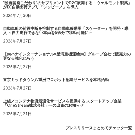
“独自開発こだわり”のサプリメントでD2C展開する「ウェルモット製薬」
がEC自動出荷アプリ「シッピーノ」を導入
2026年7月30日
自動車船の荷役中断を抑制する自動車移動用「スケーター」を開発・導
入 ～自力走行できない車両を約5分で移動可能に～
2026年7月27日
【㈱ハナインターナショナル×星清重機運輸㈱】グループ会社で販売力の
更なる強化ねらう
2026年7月27日
東京ミッドタウン八重洲でロボット配送サービスを本格始動
2026年7月27日
上組／コンテナ物流最適化サービスを提供する スタートアップ企業
「OneStream株式会社」への出資のお知らせ
2026年7月21日
プレスリリースまとめてチェック一覧