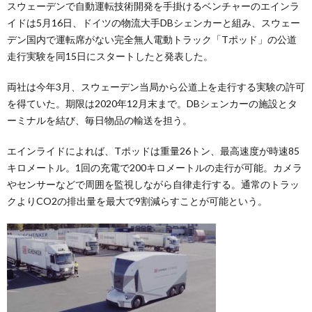
スウェーデンで自動運転技術開発を手掛けるベンチャーのエインラ
イドは5月16日、ドイツの物流大手DBシェンカーと組み、スウェー
デン国内で運転席がない完全無人電動トラック「Tポッド」の公道
走行実験を同15日にスタートしたと発表した。
両社は今年3月、スウェーデン当局から公道上を走行する実験の許可
を得ていた。期限は2020年12月末まで。DBシェンカーの施設とタ
ーミナルを結び、毎日物品の輸送を担う。
エインライドによれば、Tポッドは重量26トン、最高速度が時速85
キロメートル。1回の充電で200キロメートルの走行が可能。カメラ
やセンサーなどで周囲を監視しながら自律走行する。通常のトラッ
クよりCO2の排出量を最大で9割減らすことが可能という。