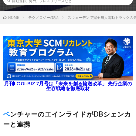
自動運転
,
海外
,
プレスリリースなど
テクノロジー/製品
スウェーデンで完全無人電動トラックの
HOME
月刊LOGI-BIZ 7月号は「未来を創る輸送改革」 先行企業の
生存戦略を徹底取材
ベンチャーのエインライドがDBシェンカ
ーと連携