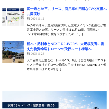
富士通とJA三井リース、商用車の円滑なEV化支援へ
共同実験
2024.11.12
JAの車両活用、運用実績に即した充電タイミング把握など想
定 富士通とJA三井リースの両社は11月12日、商用車の
EV（電気自動車）化を支援するため、1[…]
栃木・足利市とNEXT DELIVERY、大規模災害に備
えた物資輸送ドローンの飛行ルート構築へ
2025.11.28
人口密集地上空含む「レベル3.5」飛行は全国2例目 エアロネ
クスト子会社でドローン物流を手掛けるNEXT DELIVERYと栃
木県足利市は11月28日[…]