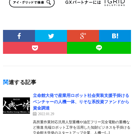
関連する記事
立命館大発で産業用ロボット社会実装支援手掛ける
ベンチャーの人機一体、りそな系投資ファンドから
資金調達
2022.01.29
高所重作業対応汎用人型重機や油圧フリー完全電動の重機な
ど推進 先端ロボット工学を活用した知財ビジネスを手掛ける
立命館大学発のスタートアップ企業、人機一[…]