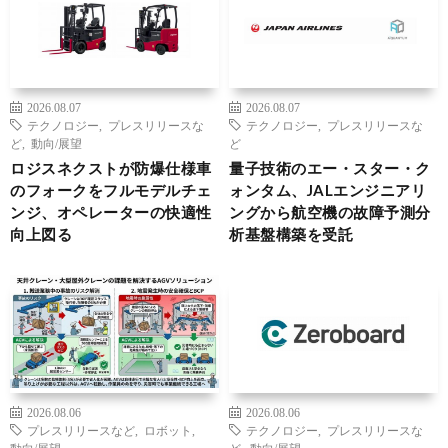
2026.08.07
2026.08.07
テクノロジー
,
プレスリリースな
テクノロジー
,
プレスリリースな
ど
,
動向/展望
ど
ロジスネクストが防爆仕様車
量子技術のエー・スター・ク
のフォークをフルモデルチェ
ォンタム、JALエンジニアリ
ンジ、オペレーターの快適性
ングから航空機の故障予測分
向上図る
析基盤構築を受託
2026.08.06
2026.08.06
プレスリリースなど
,
ロボット
,
テクノロジー
,
プレスリリースな
動向/展望
ど
,
動向/展望