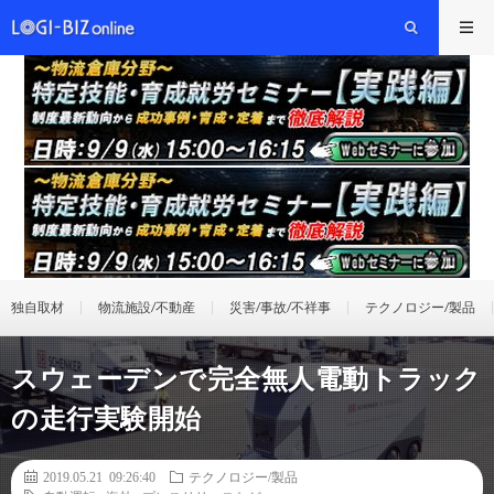
独自取材
物流施設/不動産
災害/事故/不祥事
テクノロジー/製品
スウェーデンで完全無人電動トラック
の走行実験開始
2019.05.21 09:26:40
テクノロジー/製品