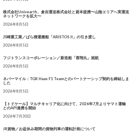
株式会社Univearth、倉吉運送株式会社と資本提携〜山陰エリアへ実運送
ネットワークを拡大〜
2026年8月5日
川崎重工業／ばら積運搬船「ARISTOS II」の引き渡し
2026年8月5日
フジトランスコーポレーション／新造船「蓉翔丸」就航
2026年8月5日
ネバーマイル：TGR Haas F1 Teamとのパートナーシップ契約を締結しま
した
2026年8月5日
【トドケール】マルチキャリア化に向けて、2026年7月よりヤマト運輸
とのAPI連携を開始
2026年7月30日
JR貨物／お盆休み期間の貨物列車の運転計画について