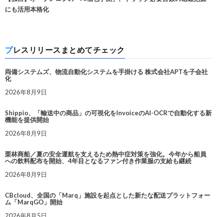
にも活用本格化
プレスリリースまとめてチェック
両備システムズ、物流自動化システムを手掛ける 株式会社APTを子会社
化
2026年8月9日
Shippio、「輸送中の商品」の可視化をInvoiceのAI-OCRで自動化する新
機能を提供開始
2026年8月9日
栗林商船／夏の安全運航を支えるため熱中症対策を強化。今年から船員
への飲料配布を開始、4年目となるファン付き作業服の支給も継続
2026年8月9日
CBcloud、全国の「Marq」施設を起点とした新たな配送プラットフォー
ム「MarqGO」開始
2026年8月5日