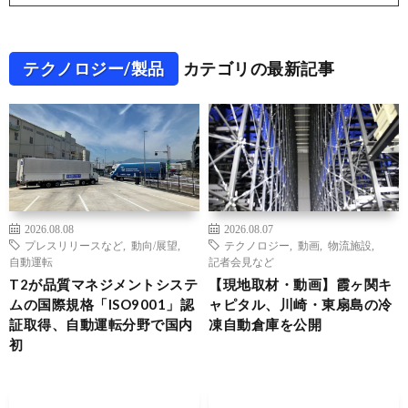
テクノロジー/製品
カテゴリの最新記事
2026.08.08
2026.08.07
プレスリリースなど
,
動向/展望
,
テクノロジー
,
動画
,
物流施設
,
自動運転
記者会見など
T2が品質マネジメントシステ
【現地取材・動画】霞ヶ関キ
ムの国際規格「ISO9001」認
ャピタル、川崎・東扇島の冷
証取得、自動運転分野で国内
凍自動倉庫を公開
初