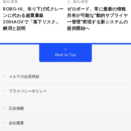
動向/展望
ど
,
動向/展望
ROBO-HI、吊り下げ式クレー
ゼロボード、常に最新の情報
ンに代わる超重量級
共有が可能な“動的サプライヤ
200tAGVで「落下リスク」
ー管理”実現する新システムの
解消と説明
提供開始へ
Back to Top
メルマガ会員登録
プライバシーポリシー
広告掲載
会社概要