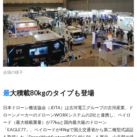
会場の様子
最大積載80kgのタイプも登場
日本ドローン搬送協会（JDTA）は古河電工グループの古河産業、ド
ローンメーカーのドローンWORKシステムの2社と連携し、ペイロ
ード（最大積載重量）が77kqと国内最大級のドローン
「EAGLE77」、ペイロードが49kgで国土交通省から第二種型式認証
を取得した「DroneWorkSystem式EGL49J-R1」を展示。山岳部の送