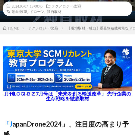
2024.06.07 13:00:45
テクノロジー/製品
動向/展望
,
ドローン
,
独自取材
テクノロジー/製品
【現地取材・独自】重量物積載可能なド
HOME
月刊LOGI-BIZ 7月号は「未来を創る輸送改革」 先行企業の
生存戦略を徹底取材
「JapanDrone2024」、注目度の高まり予
感