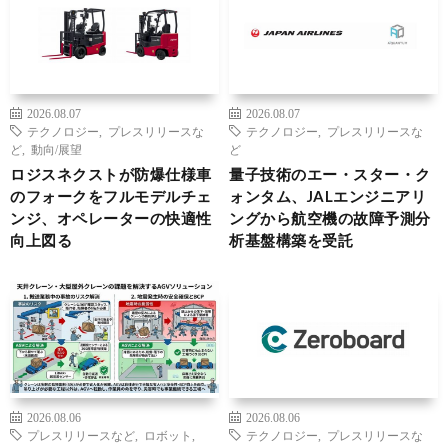
2026.08.07
2026.08.07
テクノロジー
,
プレスリリースな
テクノロジー
,
プレスリリースな
ど
,
動向/展望
ど
ロジスネクストが防爆仕様車
量子技術のエー・スター・ク
のフォークをフルモデルチェ
ォンタム、JALエンジニアリ
ンジ、オペレーターの快適性
ングから航空機の故障予測分
向上図る
析基盤構築を受託
2026.08.06
2026.08.06
プレスリリースなど
,
ロボット
,
テクノロジー
,
プレスリリースな