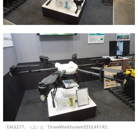
「EAGLE77」（上）と「DroneWorkSystem式EGL49J-R1」