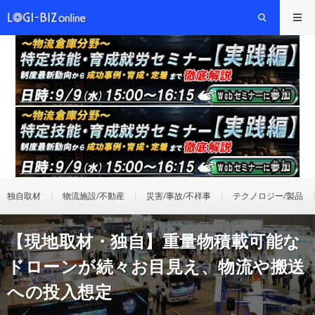
独自取材
物流施設/不動産
災害/事故/不祥事
テクノロジー/製品
【現地取材・独自】重量物積載可能な
ドローンが続々お目見え、物流や搬送
への投入想定