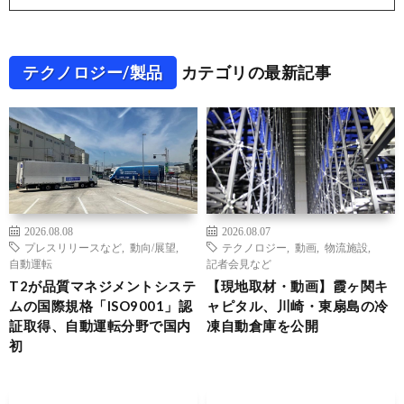
テクノロジー/製品
カテゴリの最新記事
2026.08.08
2026.08.07
プレスリリースなど
,
動向/展望
,
テクノロジー
,
動画
,
物流施設
,
自動運転
記者会見など
T2が品質マネジメントシステ
【現地取材・動画】霞ヶ関キ
ムの国際規格「ISO9001」認
ャピタル、川崎・東扇島の冷
証取得、自動運転分野で国内
凍自動倉庫を公開
初