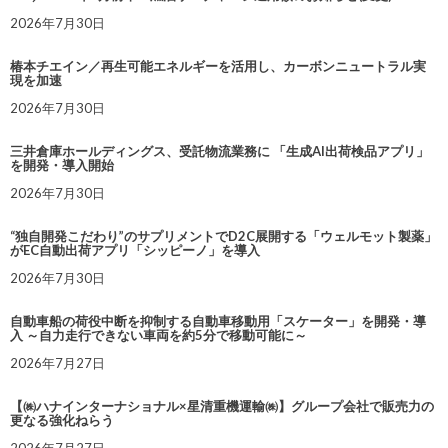
2026年7月30日
椿本チエイン／再生可能エネルギーを活用し、カーボンニュートラル実
現を加速
2026年7月30日
三井倉庫ホールディングス、受託物流業務に 「生成AI出荷検品アプリ」
を開発・導入開始
2026年7月30日
“独自開発こだわり”のサプリメントでD2C展開する「ウェルモット製薬」
がEC自動出荷アプリ「シッピーノ」を導入
2026年7月30日
自動車船の荷役中断を抑制する自動車移動用「スケーター」を開発・導
入 ～自力走行できない車両を約5分で移動可能に～
2026年7月27日
【㈱ハナインターナショナル×星清重機運輸㈱】グループ会社で販売力の
更なる強化ねらう
2026年7月27日