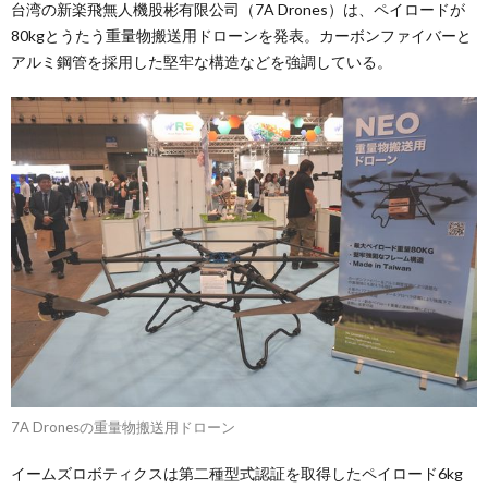
台湾の新楽飛無人機股彬有限公司（7A Drones）は、ペイロードが
80kgとうたう重量物搬送用ドローンを発表。カーボンファイバーと
アルミ鋼管を採用した堅牢な構造などを強調している。
7A Dronesの重量物搬送用ドローン
イームズロボティクスは第二種型式認証を取得したペイロード6kg