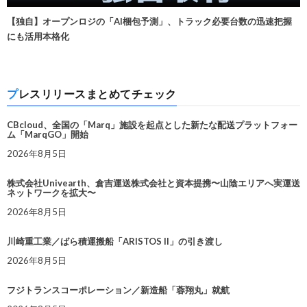
【独自】オープンロジの「AI梱包予測」、トラック必要台数の迅速把握
にも活用本格化
プレスリリースまとめてチェック
CBcloud、全国の「Marq」施設を起点とした新たな配送プラットフォー
ム「MarqGO」開始
2026年8月5日
株式会社Univearth、倉吉運送株式会社と資本提携〜山陰エリアへ実運送
ネットワークを拡大〜
2026年8月5日
川崎重工業／ばら積運搬船「ARISTOS II」の引き渡し
2026年8月5日
フジトランスコーポレーション／新造船「蓉翔丸」就航