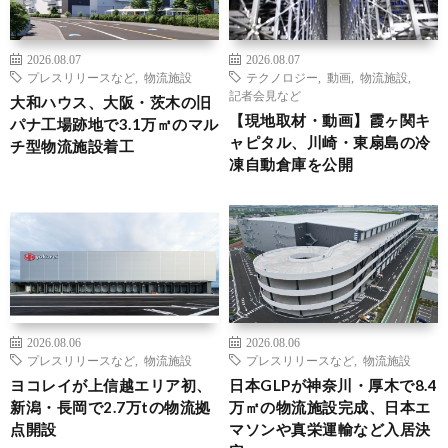
2026.08.07
2026.08.07
プレスリリースなど
,
物流施設
テクノロジー
,
動画
,
物流施設
,
記者会見など
大和ハウス、大阪・茨木の旧
【現地取材・動画】霞ヶ関キ
パナ工場跡地で3.1万㎡のマル
ャピタル、川崎・東扇島の冷
チ型物流施設着工
凍自動倉庫を公開
2026.08.06
2026.08.06
プレスリリースなど
,
物流施設
プレスリリースなど
,
物流施設
ヨコレイが上信越エリア初、
日本GLPが神奈川・厚木で8.4
新潟・長岡で2.7万tの物流拠
万㎡の物流施設完成、日本エ
点開設
マソンや真栄運輸など入居決