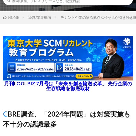
動向/展望
,
プレスリリースなど
,
物流施設
経営/業界動向
テナント企業の物流拠点拡張意欲が引き続き
HOME
月刊LOGI-BIZ 7月号は「未来を創る輸送改革」 先行企業の
生存戦略を徹底取材
CBRE調査、「2024年問題」は対策実施も
不十分の認識最多