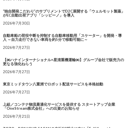
“独自開発こだわり”のサプリメントでD2C展開する「ウェルモット製薬」
がEC自動出荷アプリ「シッピーノ」を導入
2026年7月30日
自動車船の荷役中断を抑制する自動車移動用「スケーター」を開発・導
入 ～自力走行できない車両を約5分で移動可能に～
2026年7月27日
【㈱ハナインターナショナル×星清重機運輸㈱】グループ会社で販売力の
更なる強化ねらう
2026年7月27日
東京ミッドタウン八重洲でロボット配送サービスを本格始動
2026年7月27日
上組／コンテナ物流最適化サービスを提供する スタートアップ企業
「OneStream株式会社」への出資のお知らせ
2026年7月21日