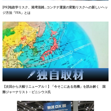
[PR]地政学リスク、港湾混雑…コンテナ運賃の変動リスクへの新しいヘッ
ジ方法「FFA」とは
【次回から大幅リニューアル！】「今そこにある危機」を読み解く 国
際ジャーナリスト・ビニシウス氏