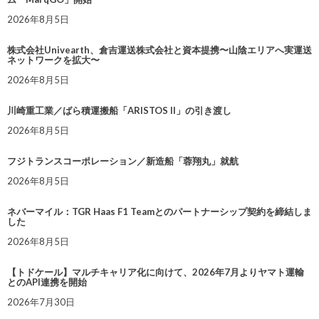
2026年8月5日
株式会社Univearth、倉吉運送株式会社と資本提携〜山陰エリアへ実運送
ネットワークを拡大〜
2026年8月5日
川崎重工業／ばら積運搬船「ARISTOS II」の引き渡し
2026年8月5日
フジトランスコーポレーション／新造船「蓉翔丸」就航
2026年8月5日
ネバーマイル：TGR Haas F1 Teamとのパートナーシップ契約を締結しま
した
2026年8月5日
【トドケール】マルチキャリア化に向けて、2026年7月よりヤマト運輸
とのAPI連携を開始
2026年7月30日