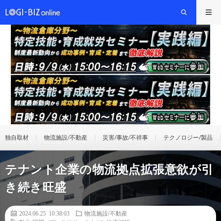
独自取材
物流施設/不動産
災害/事故/不祥事
テクノロジー/製品
テナント企業の物流拠点拡張意欲が引
き続き旺盛
2024.06.25 10:38:03
物流施設/不動産