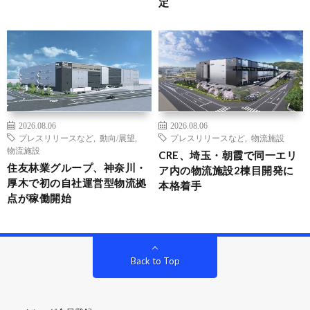
定
2026.08.06
2026.08.06
プレスリリースなど
,
動向/展望
,
プレスリリースなど
,
物流施設
物流施設
CRE、埼玉・朝霞で同一エリ
住友林業グループ、神奈川・
ア内の物流施設2棟目開発に
厚木で初の自社運営型物流拠
本格着手
点が稼働開始
Back to Top