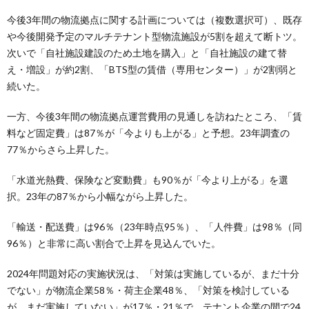
今後3年間の物流拠点に関する計画については（複数選択可）、既存
や今後開発予定のマルチテナント型物流施設が5割を超えて断トツ。
次いで「自社施設建設のため土地を購入」と「自社施設の建て替
え・増設」が約2割、「BTS型の賃借（専用センター）」が2割弱と
続いた。
一方、今後3年間の物流拠点運営費用の見通しを訪ねたところ、「賃
料など固定費」は87％が「今よりも上がる」と予想。23年調査の
77％からさら上昇した。
「水道光熱費、保険など変動費」も90％が「今より上がる」を選
択。23年の87％から小幅ながら上昇した。
「輸送・配送費」は96％（23年時点95％）、「人件費」は98％（同
96％）と非常に高い割合で上昇を見込んでいた。
2024年問題対応の実施状況は、「対策は実施しているが、まだ十分
でない」が物流企業58％・荷主企業48％、「対策を検討している
が、まだ実施していない」が17％・21％で、テナント企業の間で24