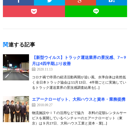
関連する記事
【新型ウイルス】トラック運送業界の景況感、7～9
月は4四半期ぶり改善
2020.11.13
コロナ禍で停滞の経済活動再開が追い風、水準自体は依然低
く 全日本トラック協会は11月13日、4半期ごとに実施してい
るトラック運送業界の景況感調査結果を[…]
エアークローゼット、大和ハウスと資本・業務提携
2018.09.27
物流施設やＩＴの活用などで協力 衣料の定額レンタルサー
ビスを展開しているベンチャーのエアークローゼット（東
京）は９月27日、大和ハウス工業と資本・業[…]