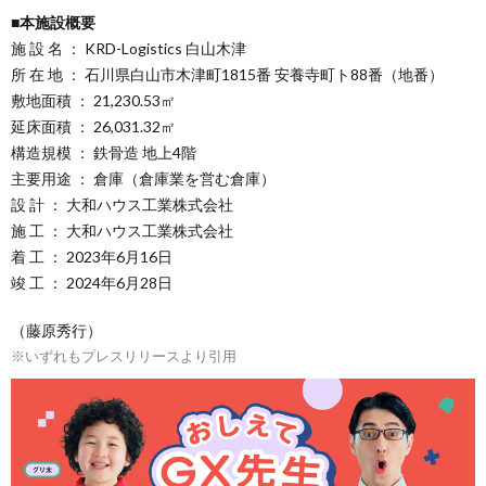
■本施設概要
施 設 名 ： KRD-Logistics 白山木津
所 在 地 ： 石川県白山市木津町1815番 安養寺町ト88番（地番）
敷地面積 ： 21,230.53㎡
延床面積 ： 26,031.32㎡
構造規模 ： 鉄骨造 地上4階
主要用途 ： 倉庫（倉庫業を営む倉庫）
設 計 ： 大和ハウス工業株式会社
施 工 ： 大和ハウス工業株式会社
着 工 ： 2023年6月16日
竣 工 ： 2024年6月28日
（藤原秀行）
※いずれもプレスリリースより引用