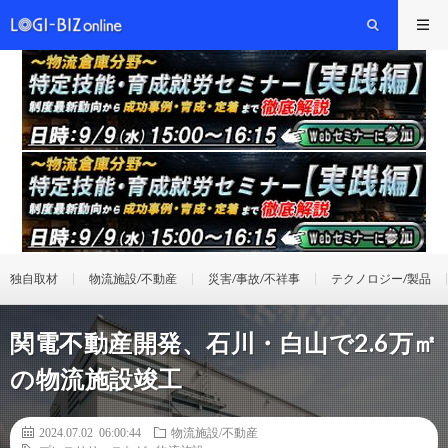
独自取材
物流施設/不動産
災害/事故/不祥事
テクノロジー/製品
関電不動産開発、石川・白山で2.6万㎡
の物流施設竣工
2024.07.02 06:00:44
物流施設/不動産