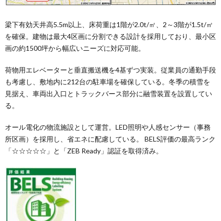
梁下有効天井高5.5m以上、床荷重は1階が2.0t/㎡、2～3階が1.5t/㎡
を確保。建物は最大4区画に分割できる設計を採用しており、最小区
画の約1500坪から幅広いニーズに対応可能。
荷物用エレベーターと垂直搬送機を4基ずつ実装。従業員の通勤手段
も考慮し、敷地内に212台の駐車場を確保している。冬季の積雪を
見据え、車両出入口とトラックバース部分に融雪装置を設置してい
る。
オール電化の物流施設として運営。LED照明や人感センサー（事務
所区画）を採用し、省エネに配慮している。 BELS評価の最高ランク
「☆☆☆☆☆」と「ZEB Ready」認証を取得済み。