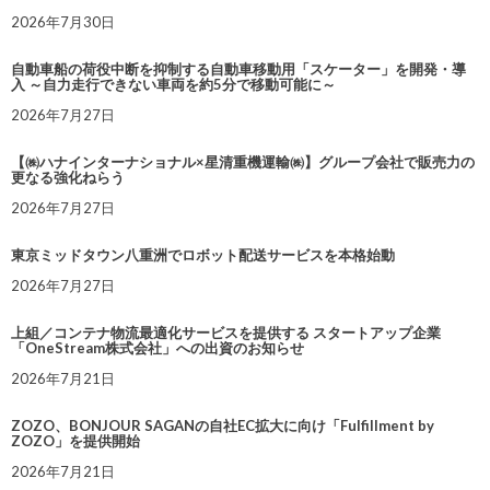
2026年7月30日
自動車船の荷役中断を抑制する自動車移動用「スケーター」を開発・導
入 ～自力走行できない車両を約5分で移動可能に～
2026年7月27日
【㈱ハナインターナショナル×星清重機運輸㈱】グループ会社で販売力の
更なる強化ねらう
2026年7月27日
東京ミッドタウン八重洲でロボット配送サービスを本格始動
2026年7月27日
上組／コンテナ物流最適化サービスを提供する スタートアップ企業
「OneStream株式会社」への出資のお知らせ
2026年7月21日
ZOZO、BONJOUR SAGANの自社EC拡大に向け「Fulfillment by
ZOZO」を提供開始
2026年7月21日