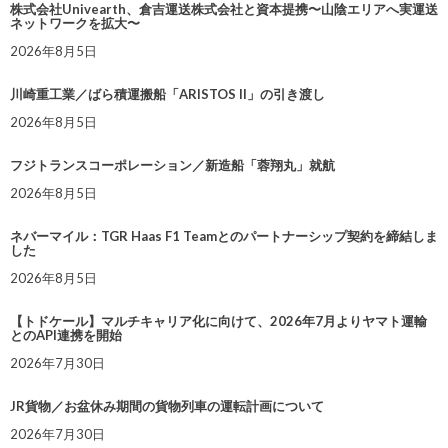
株式会社Univearth、倉吉運送株式会社と資本提携〜山陰エリアへ実運送
ネットワークを拡大〜
2026年8月5日
川崎重工業／ばら積運搬船「ARISTOS II」の引き渡し
2026年8月5日
フジトランスコーポレーション／新造船「蓉翔丸」就航
2026年8月5日
ネバーマイル：TGR Haas F1 Teamとのパートナーシップ契約を締結しま
した
2026年8月5日
【トドケール】マルチキャリア化に向けて、2026年7月よりヤマト運輸
とのAPI連携を開始
2026年7月30日
JR貨物／お盆休み期間の貨物列車の運転計画について
2026年7月30日