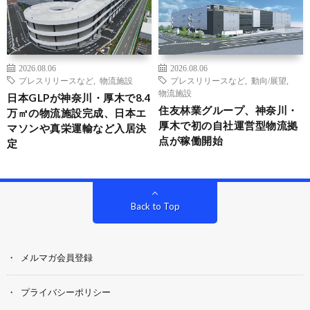
2026.08.06
2026.08.06
プレスリリースなど
,
物流施設
プレスリリースなど
,
動向/展望
,
物流施設
日本GLPが神奈川・厚木で8.4
住友林業グループ、神奈川・
万㎡の物流施設完成、日本エ
厚木で初の自社運営型物流拠
マソンや真栄運輸など入居決
点が稼働開始
定
Back to Top
メルマガ会員登録
プライバシーポリシー