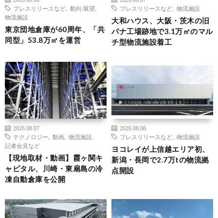
プレスリリースなど
,
動向/展望
,
プレスリリースなど
,
物流施設
物流施設
大和ハウス、大阪・茨木の旧
東京団地倉庫が60周年、「共
パナ工場跡地で3.1万㎡のマル
同型」53.8万㎡を運営
チ型物流施設着工
2026.08.07
2026.08.06
テクノロジー
,
動画
,
物流施設
,
プレスリリースなど
,
物流施設
記者会見など
ヨコレイが上信越エリア初、
【現地取材・動画】霞ヶ関キ
新潟・長岡で2.7万tの物流拠
ャピタル、川崎・東扇島の冷
点開設
凍自動倉庫を公開