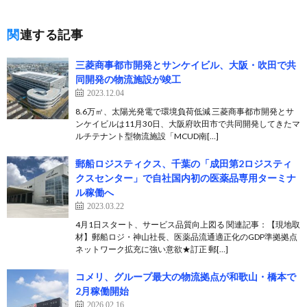
関連する記事
三菱商事都市開発とサンケイビル、大阪・吹田で共
同開発の物流施設が竣工
2023.12.04
8.6万㎡、太陽光発電で環境負荷低減 三菱商事都市開発とサ
ンケイビルは11月30日、大阪府吹田市で共同開発してきたマ
ルチテナント型物流施設「MCUD南[…]
郵船ロジスティクス、千葉の「成田第2ロジスティ
クスセンター」で自社国内初の医薬品専用ターミナ
ル稼働へ
2023.03.22
4月1日スタート、サービス品質向上図る 関連記事：【現地取
材】郵船ロジ・神山社長、医薬品流通適正化のGDP準拠拠点
ネットワーク拡充に強い意欲★訂正 郵[…]
コメリ、グループ最大の物流拠点が和歌山・橋本で
2月稼働開始
2026.02.16