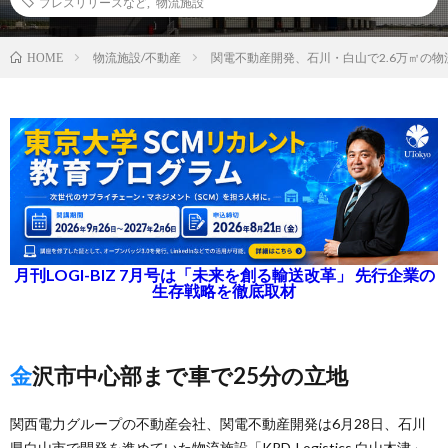
プレスリリースなど
,
物流施設
物流施設/不動産
関電不動産開発、石川・白山で2.6万㎡の物
HOME
月刊LOGI-BIZ 7月号は「未来を創る輸送改革」 先行企業の
生存戦略を徹底取材
金沢市中心部まで車で25分の立地
関西電力グループの不動産会社、関電不動産開発は6月28日、石川
県白山市で開発を進めていた物流施設「KRD-Logistics 白山木津」