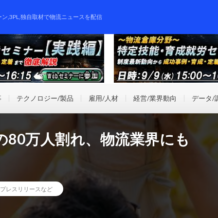
ーン,3PL,独自取材で物流ニュースを配信
事
テクノロジー/製品
雇用/人材
経営/業界動向
データ/
の80万人割れ、物流業界にも
プレスリリースなど