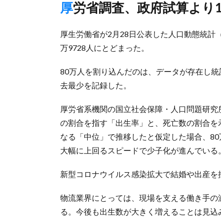
厚労省調査、政府試算より
厚生労働省が2月28日公表した人口動態統計（
万9728人にとどまった。
80万人を割り込んだのは、データが存在し統
去最少を記録した。
厚労省系機関の国立社会保障・人口問題研究所
の割合を指す「出生率」と、死亡数の割合を
なる「中位」で推移したと仮定した場合、80
大幅に上回るスピードで少子化が進んでいる
新型コロナウイルス感染拡大で結婚や出産を
物流業界にとっては、現場を支える働き手の
る。今後も出生数が大きく増えることは見込