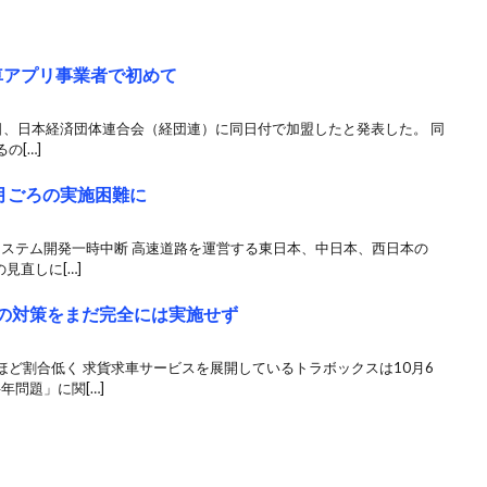
、配車アプリ事業者で初めて
は1月5日、日本経済団体連合会（経団連）に同日付で加盟したと発表した。 同
の[…]
月ごろの実施困難に
システム開発一時中断 高速道路を運営する東日本、中日本、西日本の
見直しに[…]
への対策をまだ完全には実施せず
ど割合低く 求貨求車サービスを展開しているトラボックスは10月6
年問題」に関[…]