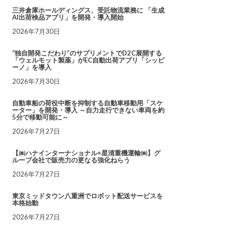
三井倉庫ホールディングス、受託物流業務に 「生成
AI出荷検品アプリ」を開発・導入開始
2026年7月30日
“独自開発こだわり”のサプリメントでD2C展開する
「ウェルモット製薬」がEC自動出荷アプリ「シッピ
ーノ」を導入
2026年7月30日
自動車船の荷役中断を抑制する自動車移動用「スケ
ーター」を開発・導入 ～自力走行できない車両を約
5分で移動可能に～
2026年7月27日
【㈱ハナインターナショナル×星清重機運輸㈱】グ
ループ会社で販売力の更なる強化ねらう
2026年7月27日
東京ミッドタウン八重洲でロボット配送サービスを
本格始動
2026年7月27日