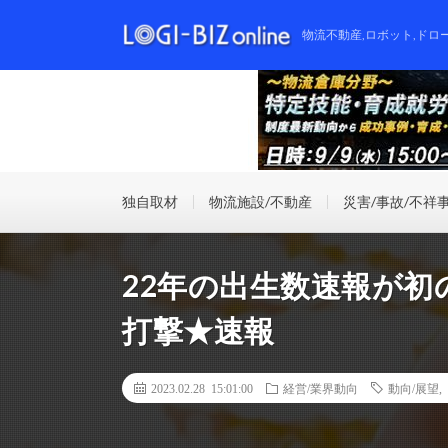
物流不動産,ロボット,ドロ
独自取材
物流施設/不動産
災害/事故/不祥
22年の出生数速報が初
打撃★速報
2023.02.28 15:01:00
経営/業界動向
動向/展望
,