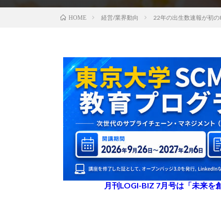
経営/業界動向
22年の出生数速報が初の
HOME
月刊LOGI-BIZ 7月号は「未