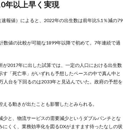
10年以上早く実現
速報値）によると、2022年の出生数は前年比5.1％減の79
計数値の比較が可能な1899年以降で初めて。7年連続で過
が2017年に出した試算では、一定の人口における出生数
示す「死亡率」がいずれも予想したペースの中で真ん中と
万人台を下回るのは2033年と見込んでいた。政府の予想を
。
控える動きが出たことも影響したとみられる。
減少と、物流サービスの需要減少というダブルパンチとな
みにくく、業務効率化を図るDXがますます待ったなしの状