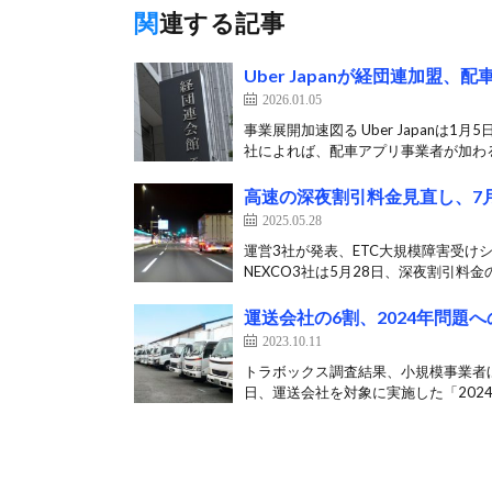
関連する記事
Uber Japanが経団連加盟
2026.01.05
事業展開加速図る Uber Japan
社によれば、配車アプリ事業者が加わる
高速の深夜割引料金見直し、7
2025.05.28
運営3社が発表、ETC大規模障害受け
NEXCO3社は5月28日、深夜割引料金の
運送会社の6割、2024年問題
2023.10.11
トラボックス調査結果、小規模事業者ほ
日、運送会社を対象に実施した「2024