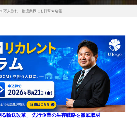
80万人割れ、物流業界にも打撃★速報
来を創る輸送改革」 先行企業の生存戦略を徹底取材