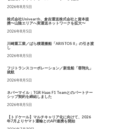
2026年8月5日
株式会社Univearth、倉吉運送株式会社と資本提
携〜山陰エリアへ実運送ネットワークを拡大〜
2026年8月5日
川崎重工業／ばら積運搬船「ARISTOS II」の引き渡
し
2026年8月5日
フジトランスコーポレーション／新造船「蓉翔丸」
就航
2026年8月5日
ネバーマイル：TGR Haas F1 Teamとのパートナー
シップ契約を締結しました
2026年8月5日
【トドケール】マルチキャリア化に向けて、2026
年7月よりヤマト運輸とのAPI連携を開始
2026年7月30日