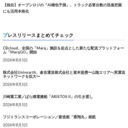
【独自】オープンロジの「AI梱包予測」、トラック必要台数の迅速把握
にも活用本格化
プレスリリースまとめてチェック
CBcloud、全国の「Marq」施設を起点とした新たな配送プラットフォー
ム「MarqGO」開始
2026年8月5日
株式会社Univearth、倉吉運送株式会社と資本提携〜山陰エリアへ実運送
ネットワークを拡大〜
2026年8月5日
川崎重工業／ばら積運搬船「ARISTOS II」の引き渡し
2026年8月5日
フジトランスコーポレーション／新造船「蓉翔丸」就航
2026年8月5日