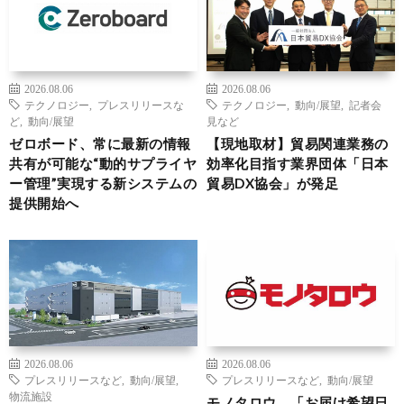
2026.08.06
2026.08.06
テクノロジー
,
プレスリリースな
テクノロジー
,
動向/展望
,
記者会
ど
,
動向/展望
見など
ゼロボード、常に最新の情報
【現地取材】貿易関連業務の
共有が可能な“動的サプライヤ
効率化目指す業界団体「日本
ー管理”実現する新システムの
貿易DX協会」が発足
提供開始へ
2026.08.06
2026.08.06
プレスリリースなど
,
動向/展望
,
プレスリリースなど
,
動向/展望
物流施設
モノタロウ、「お届け希望日