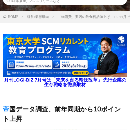
動向/展望
,
プレスリリースなど
経営/業界動向
「物流費」要因の飲食料品値上げ、1～11月で
HOME
月刊LOGI-BIZ 7月号は「未来を創る輸送改革」 先行企業の
生存戦略を徹底取材
帝国データ調査、前年同期から10ポイン
ト上昇