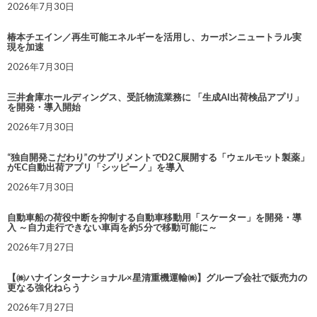
2026年7月30日
椿本チエイン／再生可能エネルギーを活用し、カーボンニュートラル実
現を加速
2026年7月30日
三井倉庫ホールディングス、受託物流業務に 「生成AI出荷検品アプリ」
を開発・導入開始
2026年7月30日
“独自開発こだわり”のサプリメントでD2C展開する「ウェルモット製薬」
がEC自動出荷アプリ「シッピーノ」を導入
2026年7月30日
自動車船の荷役中断を抑制する自動車移動用「スケーター」を開発・導
入 ～自力走行できない車両を約5分で移動可能に～
2026年7月27日
【㈱ハナインターナショナル×星清重機運輸㈱】グループ会社で販売力の
更なる強化ねらう
2026年7月27日