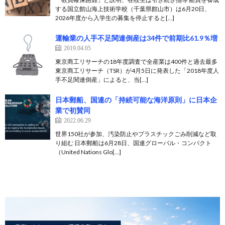
する国立館山海上技術学校（千葉県館山市）は6月20日、
2026年度から入学生の募集を停止すると[…]
運輸業の人手不足関連倒産は34件で前期比61.9％増
2019.04.05
東京商工リサーチの18年度調査で全産業は400件と過去最多
東京商工リサーチ（TSR）が4月5日に発表した「2018年度人
手不足関連倒産」によると、当[…]
日本郵船、国連の「持続可能な海洋原則」に日本企
業で初賛同
2022.06.29
世界150社が参加、汚染防止やプラスチックごみ削減など取
り組む 日本郵船は6月28日、国連グローバル・コンパクト
（United Nations Glo[…]