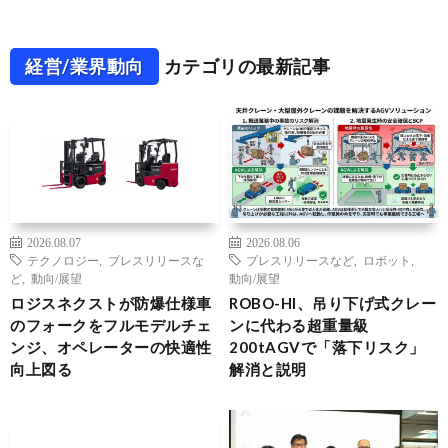
経営/業界動向
カテゴリの最新記事
2026.08.07
2026.08.06
テクノロジー
,
プレスリリースな
プレスリリースなど
,
ロボット
,
ど
,
動向/展望
動向/展望
ロジスネクストが防爆仕様車
ROBO-HI、吊り下げ式クレー
のフォークをフルモデルチェ
ンに代わる超重量級
ンジ、オペレーターの快適性
200tAGVで「落下リスク」
向上図る
解消と説明