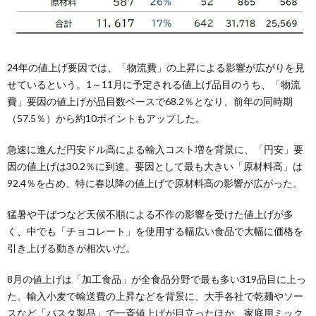
24年の値上げ要因では、「物流費」の上昇による影響が広がりを見
せているという。1～11月に予定される値上げ品目のうち、「物流
費」要因の値上げが品目数ベースで68.2％となり、前年の同時期
（57.5％）から約10ポイントもアップした。
急速に進んだ円安ドル高による輸入コスト増を背景に、「円安」要
因の値上げは30.2％に到達。要因として最も大きい「原材料高」は
92.4％を占め、特に春以降の値上げで原材料高の影響が広がった。
猛暑や干ばつなど天候不順による不作の影響を受けた値上げが多
く、中でも「チョコレート」を使用する幅広い食品で大幅に価格を
引き上げる動きが相次いだ。
8月の値上げは「加工食品」が全食品分野で最も多い319品目に上っ
た。輸入小麦で輸送費の上昇などを背景に、大手各社で乾麺やソー
スなど「パスタ製品」で一斉値上げが目立ったほか、家庭用ミック