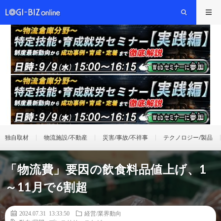
独自取材
物流施設/不動産
災害/事故/不祥事
テクノロジー/製品
「物流費」要因の飲食料品値上げ、1
～11月で6割超
2024.07.31 13:33:50
経営/業界動向