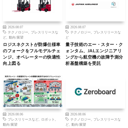
2026.08.07
2026.08.07
テクノロジー
,
プレスリリースな
テクノロジー
,
プレスリリースな
ど
,
動向/展望
ど
ロジスネクストが防爆仕様車
量子技術のエー・スター・ク
のフォークをフルモデルチェ
ォンタム、JALエンジニアリ
ンジ、オペレーターの快適性
ングから航空機の故障予測分
向上図る
析基盤構築を受託
2026.08.06
2026.08.06
プレスリリースなど
,
ロボット
,
テクノロジー
,
プレスリリースな
動向/展望
ど
,
動向/展望