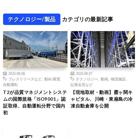
テクノロジー/製品
カテゴリの最新記事
2026.08.08
2026.08.07
プレスリリースなど
,
動向/展望
,
テクノロジー
,
動画
,
物流施設
,
自動運転
記者会見など
T2が品質マネジメントシステ
【現地取材・動画】霞ヶ関キ
ムの国際規格「ISO9001」認
ャピタル、川崎・東扇島の冷
証取得、自動運転分野で国内
凍自動倉庫を公開
初