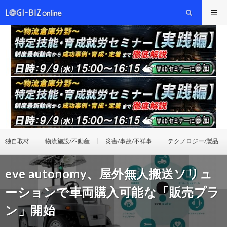
独自取材
物流施設/不動産
災害/事故/不祥事
テクノロジー/製品
eve autonomy、屋外無人搬送ソリュ
ーションで車両購入可能な「販売プラ
ン」開始