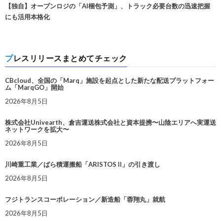
【独自】オープンロジの「AI梱包予測」、トラック必要台数の迅速把握
にも活用本格化
プレスリリースまとめてチェック
CBcloud、全国の「Marq」施設を起点とした新たな配送プラットフォー
ム「MarqGO」開始
2026年8月5日
株式会社Univearth、倉吉運送株式会社と資本提携〜山陰エリアへ実運送
ネットワークを拡大〜
2026年8月5日
川崎重工業／ばら積運搬船「ARISTOS II」の引き渡し
2026年8月5日
フジトランスコーポレーション／新造船「蓉翔丸」就航
2026年8月5日