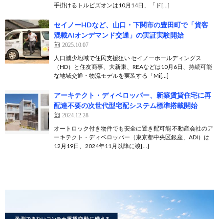
手掛けるトルビズオンは10月14日、「ド[…]
セイノーHDなど、山口・下関市の豊田町で「貨客
混載AIオンデマンド交通」の実証実験開始
2025.10.07
人口減少地域で住民支援狙い セイノーホールディングス
（HD）と住友商事、大新東、REAなどは10月6日、持続可能
な地域交通・物流モデルを実装する「Mi[…]
アーキテクト・ディベロッパー、新築賃貸住宅に再
配達不要の次世代型宅配システム標準搭載開始
2024.12.28
オートロック付き物件でも安全に置き配可能 不動産会社のア
ーキテクト・ディベロッパー（東京都中央区銀座、ADI）は
12月19日、2024年11月以降に竣[…]