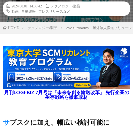
2024.08.01 14:30:42
テクノロジー/製品
動画
,
自動運転
,
プレスリリースなど
テクノロジー/製品
eve autonomy、屋外無人搬送ソリ
HOME
月刊LOGI-BIZ 7月号は「未来を創る輸送改革」 先行企業の
生存戦略を徹底取材
サブスクに加え、幅広い検討可能に