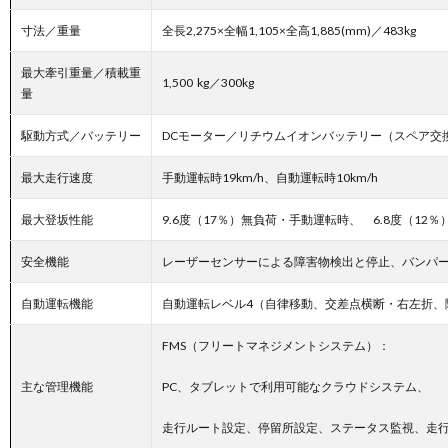
寸法／重量
全長2,275×全幅1,105×全高1,885(mm)／483kg
最大牽引重量／積載重
1,500 kg／300kg
量
駆動方式／バッテリー
DCモーター／リチウムイオンバッテリー（スペア交
最大走行速度
手動運転時19km/h、自動運転時10km/h
最大登坂性能
9.6度（17％）無負荷・手動運転時、 6.8度（12％
安全機能
レーザーセンサーによる障害物検出と停止、バンパ
自動運転機能
自動運転レベル4（自律移動、交差点横断・右左折、
FMS（フリートマネジメントシステム）：
主な管理機能
PC、タブレットで利用可能なクラウドシステム、
走行ルート設定、停留所設定、ステータス監視、走