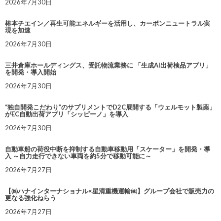
2026年7月30日
椿本チエイン／再生可能エネルギーを活用し、カーボンニュートラル実
現を加速
2026年7月30日
三井倉庫ホールディングス、受託物流業務に 「生成AI出荷検品アプリ」
を開発・導入開始
2026年7月30日
“独自開発こだわり”のサプリメントでD2C展開する「ウェルモット製薬」
がEC自動出荷アプリ「シッピーノ」を導入
2026年7月30日
自動車船の荷役中断を抑制する自動車移動用「スケーター」を開発・導
入 ～自力走行できない車両を約5分で移動可能に～
2026年7月27日
【㈱ハナインターナショナル×星清重機運輸㈱】グループ会社で販売力の
更なる強化ねらう
2026年7月27日