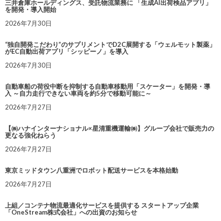
三井倉庫ホールディングス、受託物流業務に 「生成AI出荷検品アプリ」
を開発・導入開始
2026年7月30日
“独自開発こだわり”のサプリメントでD2C展開する「ウェルモット製薬」
がEC自動出荷アプリ「シッピーノ」を導入
2026年7月30日
自動車船の荷役中断を抑制する自動車移動用「スケーター」を開発・導
入 ～自力走行できない車両を約5分で移動可能に～
2026年7月27日
【㈱ハナインターナショナル×星清重機運輸㈱】グループ会社で販売力の
更なる強化ねらう
2026年7月27日
東京ミッドタウン八重洲でロボット配送サービスを本格始動
2026年7月27日
上組／コンテナ物流最適化サービスを提供する スタートアップ企業
「OneStream株式会社」への出資のお知らせ