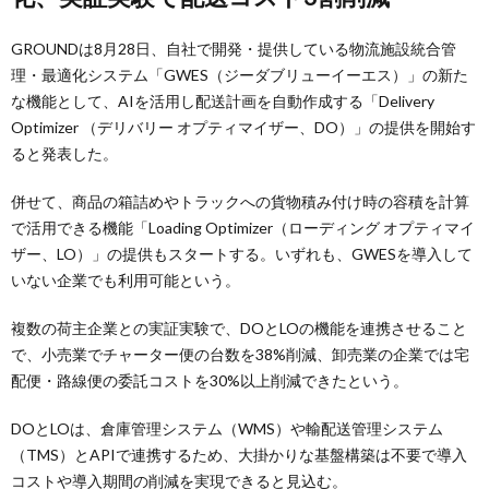
GROUNDは8月28日、自社で開発・提供している物流施設統合管
理・最適化システム「GWES（ジーダブリューイーエス）」の新た
な機能として、AIを活用し配送計画を自動作成する「Delivery
Optimizer （デリバリー オプティマイザー、DO）」の提供を開始す
ると発表した。
併せて、商品の箱詰めやトラックへの貨物積み付け時の容積を計算
で活用できる機能「Loading Optimizer（ローディング オプティマイ
ザー、LO）」の提供もスタートする。いずれも、GWESを導入して
いない企業でも利用可能という。
複数の荷主企業との実証実験で、DOとLOの機能を連携させること
で、小売業でチャーター便の台数を38%削減、卸売業の企業では宅
配便・路線便の委託コストを30%以上削減できたという。
DOとLOは、倉庫管理システム（WMS）や輸配送管理システム
（TMS）とAPIで連携するため、大掛かりな基盤構築は不要で導入
コストや導入期間の削減を実現できると見込む。