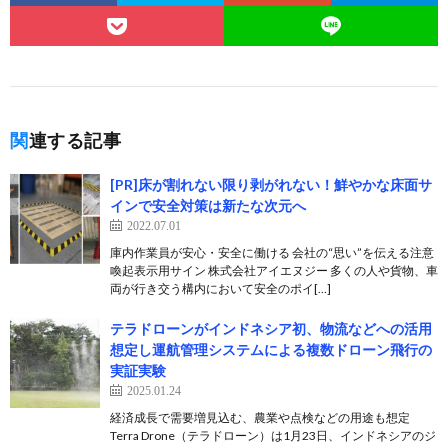
関連する記事
[PR]床が割れない限り剥がれない！鮮やかな床面サ
インで安全対策は新たな次元へ
2022.07.01
庫内作業員が安心・安全に働ける 会社の“思い”を伝える注意
喚起表示用サイン 株式会社アイエヌジー 多くの人や貨物、車
両が行き交う構内において安全のポイ[…]
テラドローンがインドネシア初、物流などへの活用
想定し運航管理システムによる複数ドローン飛行の
実証実験
2025.01.24
経済成長で需要増見込む、農業や点検などの用途も想定
Terra Drone（テラドローン）は1月23日、インドネシアのジ