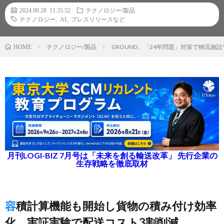
2024.08.28 11:35:52
テクノロジー/製品
テクノロジー
,
AI
,
プレスリリースなど
テクノロジー/製品
GROUND、「24年問題」対策で物流施
HOME
月刊LOGI-BIZ 7月号は「未来を創る輸送改革」 先行企業の
生存戦略を徹底取材
容積計算機能も開始し貨物の積み付け効率
化、実証実験で配送コスト3割削減