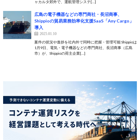
ャカルタ郊外で、運航管理システ[…]
広島の電子機器などの専門商社・長沼商事、
Shippioの貿易業務効率化支援SaaS「Any Cargo」
導入
2025.01.10
案件の状況や進捗を社内外で同時に把握・管理可能 Shippioは
1月9日、電気・電子機器などの専門商社、長沼商事（広島
市）が、Shippioの荷主企業[…]