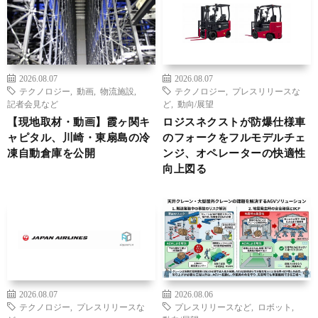
2026.08.07
2026.08.07
テクノロジー
,
動画
,
物流施設
,
テクノロジー
,
プレスリリースな
記者会見など
ど
,
動向/展望
【現地取材・動画】霞ヶ関キ
ロジスネクストが防爆仕様車
ャピタル、川崎・東扇島の冷
のフォークをフルモデルチェ
凍自動倉庫を公開
ンジ、オペレーターの快適性
向上図る
2026.08.07
2026.08.06
テクノロジー
,
プレスリリースな
プレスリリースなど
,
ロボット
,