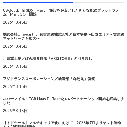
CBcloud、全国の「Marq」施設を起点とした新たな配送プラットフォー
ム「MarqGO」開始
2026年8月5日
株式会社Univearth、倉吉運送株式会社と資本提携〜山陰エリアへ実運送
ネットワークを拡大〜
2026年8月5日
川崎重工業／ばら積運搬船「ARISTOS II」の引き渡し
2026年8月5日
フジトランスコーポレーション／新造船「蓉翔丸」就航
2026年8月5日
ネバーマイル：TGR Haas F1 Teamとのパートナーシップ契約を締結しま
した
2026年8月5日
【トドケール】マルチキャリア化に向けて、2026年7月よりヤマト運輸
とのAPI連携を開始