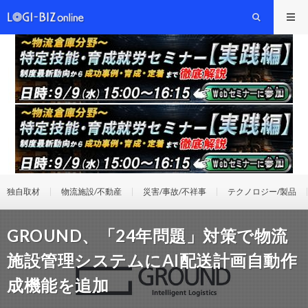
独自取材
物流施設/不動産
災害/事故/不祥事
テクノロジー/製品
GROUND、「24年問題」対策で物流
施設管理システムにAI配送計画自動作
成機能を追加