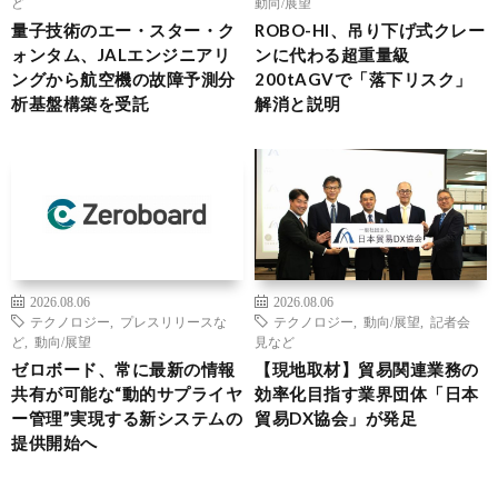
ど
動向/展望
量子技術のエー・スター・ク
ROBO-HI、吊り下げ式クレー
ォンタム、JALエンジニアリ
ンに代わる超重量級
ングから航空機の故障予測分
200tAGVで「落下リスク」
析基盤構築を受託
解消と説明
2026.08.06
2026.08.06
テクノロジー
,
プレスリリースな
テクノロジー
,
動向/展望
,
記者会
ど
,
動向/展望
見など
ゼロボード、常に最新の情報
【現地取材】貿易関連業務の
共有が可能な“動的サプライヤ
効率化目指す業界団体「日本
ー管理”実現する新システムの
貿易DX協会」が発足
提供開始へ