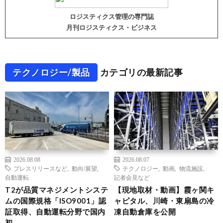
ロジスティクス管理の専門誌
月刊ロジスティクス・ビジネス
テクノロジー/製品
カテゴリの最新記事
2026.08.08
2026.08.07
プレスリリースなど
,
動向/展望
,
テクノロジー
,
動画
,
物流施設
,
自動運転
記者会見など
T2が品質マネジメントシステ
【現地取材・動画】霞ヶ関キ
ムの国際規格「ISO9001」認
ャピタル、川崎・東扇島の冷
証取得、自動運転分野で国内
凍自動倉庫を公開
初