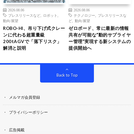
2026.08.06
2026.08.06
プレスリリースなど
,
ロボット
,
テクノロジー
,
プレスリリースな
動向/展望
ど
,
動向/展望
ROBO-HI、吊り下げ式クレー
ゼロボード、常に最新の情報
ンに代わる超重量級
共有が可能な“動的サプライヤ
200tAGVで「落下リスク」
ー管理”実現する新システムの
解消と説明
提供開始へ
Back to Top
メルマガ会員登録
プライバシーポリシー
広告掲載