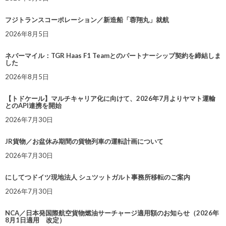
フジトランスコーポレーション／新造船「蓉翔丸」就航
2026年8月5日
ネバーマイル：TGR Haas F1 Teamとのパートナーシップ契約を締結しま
した
2026年8月5日
【トドケール】マルチキャリア化に向けて、2026年7月よりヤマト運輸
とのAPI連携を開始
2026年7月30日
JR貨物／お盆休み期間の貨物列車の運転計画について
2026年7月30日
にしてつドイツ現地法人 シュツットガルト事務所移転のご案内
2026年7月30日
NCA／日本発国際航空貨物燃油サーチャージ適用額のお知らせ（2026年
8月1日適用 改定）