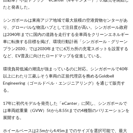
たと発表した。
シンガポールは東南アジア地域で最大規模の空港貨物センターがあ
り、グローバルな物流ハブとして注目度が高い。シンガポール政府
は2040年までに国内の道路を走行する全車両をクリーンエネルギー
車に転換する目標を掲げ、環境行動計画「シンガポール・グリーン
プラン2030」では2030年までに6万カ所の充電スポットを設置する
など、EV普及に向けたロードマップを促進している。
環境負荷低減の潮流が強まっているのに対応。シンガポールで40年
以上にわたり三菱ふそう車両の正規代理店を務めるGoldbell
Engineering（ゴールドベル・エンジニアリング）を通じて販売す
る。
17年に初代モデルを発売した「eCanter」に関し、シンガポールで
は車両総重量（GVW）5tから8.55tまでの4種類のバリエーションを
展開する。
ホイールベースは2.5mから4.45mまでのサイズを選択可能で、最大