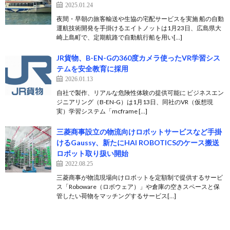
2025.01.24
夜間・早朝の旅客輸送や生協の宅配サービスを実施 船の自動
運航技術開発を手掛けるエイトノットは1月23日、広島県大
崎上島町で、定期航路で自動航行船を用い[…]
JR貨物、B-EN-Gの360度カメラ使ったVR学習シス
テムを安全教育に採用
2026.01.13
自社で製作、リアルな危険性体験の提供可能に ビジネスエン
ジニアリング（B-EN-G）は1月13日、同社のVR（仮想現
実）学習システム「mcframe […]
三菱商事設立の物流向けロボットサービスなど手掛
けるGaussy、新たにHAI ROBOTICSのケース搬送
ロボット取り扱い開始
2022.08.25
三菱商事が物流現場向けロボットを定額制で提供するサービ
ス「Roboware（ロボウェア）」や倉庫の空きスペースと保
管したい荷物をマッチングするサービス[…]