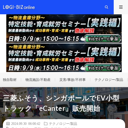
独自取材
物流施設/不動産
災害/事故/不祥事
テクノロジー/製品
三菱ふそう、シンガポールでEV小型
トラック「eCanter」販売開始
2024.09.30 06:00:42
テクノロジー/製品