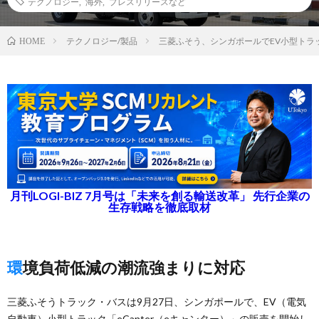
テクノロジー
,
海外
,
プレスリリースなど
テクノロジー/製品
三菱ふそう、シンガポールでEV小型トラック
HOME
月刊LOGI-BIZ 7月号は「未来を創る輸送改革」 先行企業の
生存戦略を徹底取材
環境負荷低減の潮流強まりに対応
三菱ふそうトラック・バスは9月27日、シンガポールで、EV（電気
自動車）小型トラック「eCanter（eキャンター）」の販売を開始し