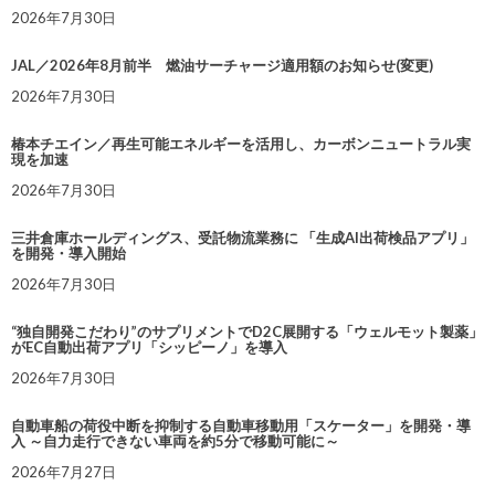
2026年7月30日
JAL／2026年8月前半 燃油サーチャージ適用額のお知らせ(変更)
2026年7月30日
椿本チエイン／再生可能エネルギーを活用し、カーボンニュートラル実
現を加速
2026年7月30日
三井倉庫ホールディングス、受託物流業務に 「生成AI出荷検品アプリ」
を開発・導入開始
2026年7月30日
“独自開発こだわり”のサプリメントでD2C展開する「ウェルモット製薬」
がEC自動出荷アプリ「シッピーノ」を導入
2026年7月30日
自動車船の荷役中断を抑制する自動車移動用「スケーター」を開発・導
入 ～自力走行できない車両を約5分で移動可能に～
2026年7月27日