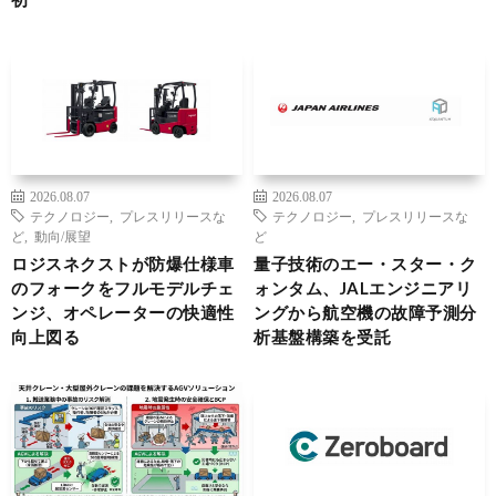
2026.08.07
2026.08.07
テクノロジー
,
プレスリリースな
テクノロジー
,
プレスリリースな
ど
,
動向/展望
ど
ロジスネクストが防爆仕様車
量子技術のエー・スター・ク
のフォークをフルモデルチェ
ォンタム、JALエンジニアリ
ンジ、オペレーターの快適性
ングから航空機の故障予測分
向上図る
析基盤構築を受託