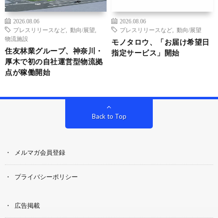
2026.08.06
2026.08.06
プレスリリースなど
,
動向/展望
,
プレスリリースなど
,
動向/展望
物流施設
モノタロウ、「お届け希望日
住友林業グループ、神奈川・
指定サービス」開始
厚木で初の自社運営型物流拠
点が稼働開始
Back to Top
メルマガ会員登録
プライバシーポリシー
広告掲載