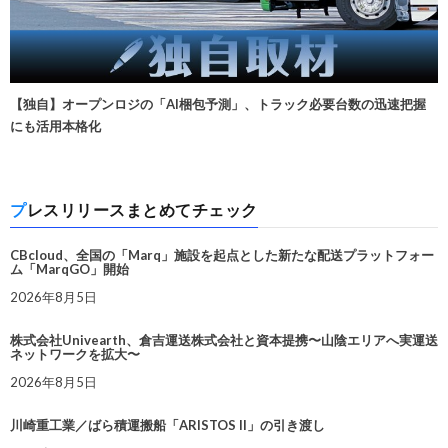
【独自】オープンロジの「AI梱包予測」、トラック必要台数の迅速把握
にも活用本格化
プレスリリースまとめてチェック
CBcloud、全国の「Marq」施設を起点とした新たな配送プラットフォー
ム「MarqGO」開始
2026年8月5日
株式会社Univearth、倉吉運送株式会社と資本提携〜山陰エリアへ実運送
ネットワークを拡大〜
2026年8月5日
川崎重工業／ばら積運搬船「ARISTOS II」の引き渡し