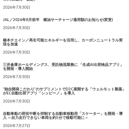
2026年7月30日
JAL／2026年8月前半 燃油サーチャージ適用額のお知らせ(変更)
2026年7月30日
椿本チエイン／再生可能エネルギーを活用し、カーボンニュートラル実
現を加速
2026年7月30日
三井倉庫ホールディングス、受託物流業務に 「生成AI出荷検品アプリ」
を開発・導入開始
2026年7月30日
“独自開発こだわり”のサプリメントでD2C展開する「ウェルモット製薬」
がEC自動出荷アプリ「シッピーノ」を導入
2026年7月30日
自動車船の荷役中断を抑制する自動車移動用「スケーター」を開発・導
入 ～自力走行できない車両を約5分で移動可能に～
2026年7月27日