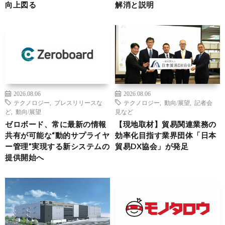
向上図る
解消と説明
2026.08.06
2026.08.06
テクノロジー
,
プレスリリースな
テクノロジー
,
動向/展望
,
記者会
ど
,
動向/展望
見など
ゼロボード、常に最新の情報
【現地取材】貿易関連業務の
共有が可能な“動的サプライヤ
効率化目指す業界団体「日本
ー管理”実現する新システムの
貿易DX協会」が発足
提供開始へ