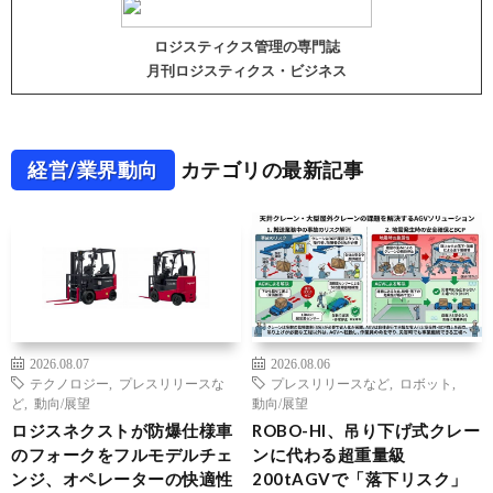
ロジスティクス管理の専門誌
月刊ロジスティクス・ビジネス
経営/業界動向
カテゴリの最新記事
2026.08.07
2026.08.06
テクノロジー
,
プレスリリースな
プレスリリースなど
,
ロボット
,
ど
,
動向/展望
動向/展望
ロジスネクストが防爆仕様車
ROBO-HI、吊り下げ式クレー
のフォークをフルモデルチェ
ンに代わる超重量級
ンジ、オペレーターの快適性
200tAGVで「落下リスク」