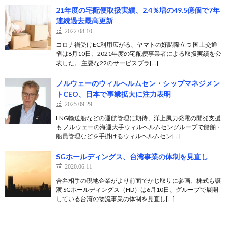
21年度の宅配便取扱実績、2.4％増の49.5億個で7年
連続過去最高更新
2022.08.10
コロナ禍受けEC利用広がる、ヤマトの好調際立つ 国土交通
省は8月10日、2021年度の宅配便事業者による取扱実績を公
表した。 主要な22のサービスブラ[…]
ノルウェーのウィルヘルムセン・シップマネジメン
トCEO、日本で事業拡大に注力表明
2025.09.29
LNG輸送船などの運航管理に期待、洋上風力発電の開発支援
も ノルウェーの海運大手ウィルヘルムセングループで船舶・
船員管理などを手掛けるウィルヘルムセン[…]
SGホールディングス、台湾事業の体制を見直し
2020.06.11
合弁相手の現地企業がより前面でかじ取りに参画、株式も譲
渡 SGホールディングス（HD）は6月10日、グループで展開
している台湾の物流事業の体制を見直し[…]