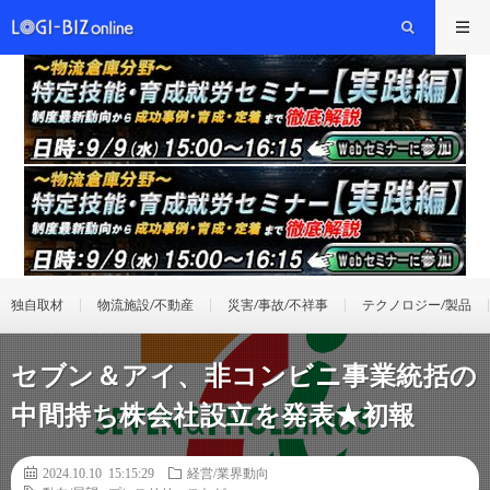
独自取材
物流施設/不動産
災害/事故/不祥事
テクノロジー/製品
セブン＆アイ、非コンビニ事業統括の
中間持ち株会社設立を発表★初報
2024.10.10 15:15:29
経営/業界動向