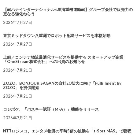
【㈱ハナインターナショナル×星清重機運輸㈱】グループ会社で販売力の
更なる強化ねらう
2026年7月27日
東京ミッドタウン八重洲でロボット配送サービスを本格始動
2026年7月27日
上組／コンテナ物流最適化サービスを提供する スタートアップ企業
「OneStream株式会社」への出資のお知らせ
2026年7月21日
ZOZO、BONJOUR SAGANの自社EC拡大に向け「Fulfillment by
ZOZO」を提供開始
2026年7月21日
ロジポケ、「パスキー認証（MFA）」機能をリリース
2026年7月21日
NTTロジスコ、エンタメ物流の平時5倍の波動を「t-Sort MAS」で吸収