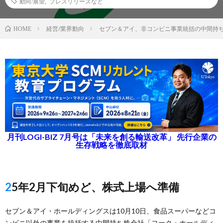
動向/展望
,
プレスリリースなど
経営/業界動向
セブン＆アイ、非コンビニ事業統括の中間持
HOME
月刊LOGI-BIZ 7月号は「未来を創る輸送改革」 先行企業の
生存戦略を徹底取材
25年2月下旬めど、株式上場へ準備
セブン＆アイ・ホールディングスは10月10日、食品スーパーなどコ
ンビニ以外の事業を統括する中間持ち株会社「ヨーク・ホールディ