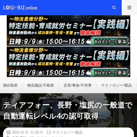
独自取材
物流施設/不動産
災害/事故/不祥事
テクノロジー/製品
ティアフォー、長野・塩尻の一般道で
自動運転レベル4の認可取得
2024.10.31 12:36:51
テクノロジー/製品