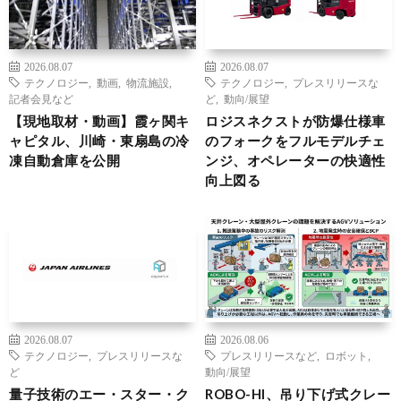
2026.08.07
2026.08.07
テクノロジー
,
動画
,
物流施設
,
テクノロジー
,
プレスリリースな
記者会見など
ど
,
動向/展望
【現地取材・動画】霞ヶ関キ
ロジスネクストが防爆仕様車
ャピタル、川崎・東扇島の冷
のフォークをフルモデルチェ
凍自動倉庫を公開
ンジ、オペレーターの快適性
向上図る
2026.08.07
2026.08.06
テクノロジー
,
プレスリリースな
プレスリリースなど
,
ロボット
,
ど
動向/展望
量子技術のエー・スター・ク
ROBO-HI、吊り下げ式クレー