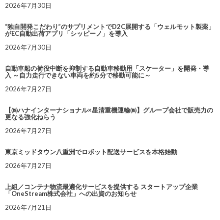
2026年7月30日
“独自開発こだわり”のサプリメントでD2C展開する「ウェルモット製薬」
がEC自動出荷アプリ「シッピーノ」を導入
2026年7月30日
自動車船の荷役中断を抑制する自動車移動用「スケーター」を開発・導
入 ～自力走行できない車両を約5分で移動可能に～
2026年7月27日
【㈱ハナインターナショナル×星清重機運輸㈱】グループ会社で販売力の
更なる強化ねらう
2026年7月27日
東京ミッドタウン八重洲でロボット配送サービスを本格始動
2026年7月27日
上組／コンテナ物流最適化サービスを提供する スタートアップ企業
「OneStream株式会社」への出資のお知らせ
2026年7月21日