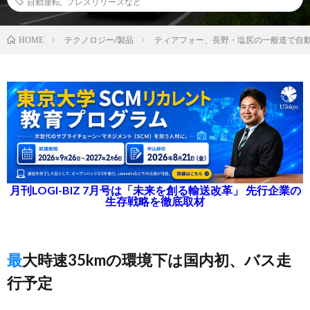
自動運転
,
プレスリリースなど
テクノロジー/製品
ティアフォー、長野・塩尻の一般道で自動
HOME
月刊LOGI-BIZ 7月号は「未来を創る輸送改革」 先行企業の
生存戦略を徹底取材
最大時速35kmの環境下は国内初、バス走
行予定