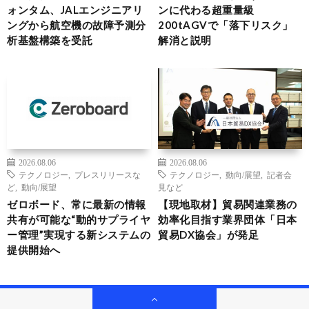
ォンタム、JALエンジニアリ
ンに代わる超重量級
ングから航空機の故障予測分
200tAGVで「落下リスク」
析基盤構築を受託
解消と説明
2026.08.06
2026.08.06
テクノロジー
,
プレスリリースな
テクノロジー
,
動向/展望
,
記者会
ど
,
動向/展望
見など
ゼロボード、常に最新の情報
【現地取材】貿易関連業務の
共有が可能な“動的サプライヤ
効率化目指す業界団体「日本
ー管理”実現する新システムの
貿易DX協会」が発足
提供開始へ