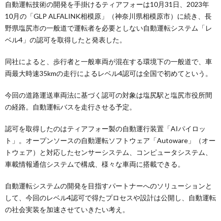
自動運転技術の開発を手掛けるティアフォーは10月31日、2023年
10月の「GLP ALFALINK相模原」（神奈川県相模原市）に続き、長
野県塩尻市の一般道で運転者を必要としない自動運転システム「レ
ベル4」の認可を取得したと発表した。
同社によると、歩行者と一般車両が混在する環境下の一般道で、車
両最大時速35kmの走行によるレベル4認可は全国で初めてという。
今回の道路運送車両法に基づく認可の対象は塩尻駅と塩尻市役所間
の経路。自動運転バスを走行させる予定。
認可を取得したのはティアフォー製の自動運行装置「AIパイロッ
ト」。オープンソースの自動運転ソフトウェア「Autoware」（オー
トウェア）と対応したセンサーシステム、コンピュータシステム、
車載情報通信システムで構成、様々な車両に搭載できる。
自動運転システムの開発を目指すパートナーへのソリューションと
して、今回のレベル4認可で得たプロセスや設計は公開し、自動運転
の社会実装を加速させていきたい考え。