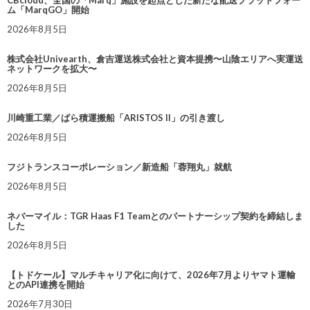
ム「MarqGO」開始
2026年8月5日
株式会社Univearth、倉吉運送株式会社と資本提携〜山陰エリアへ実運送
ネットワークを拡大〜
2026年8月5日
川崎重工業／ばら積運搬船「ARISTOS II」の引き渡し
2026年8月5日
フジトランスコーポレーション／新造船「蓉翔丸」就航
2026年8月5日
ネバーマイル：TGR Haas F1 Teamとのパートナーシップ契約を締結しま
した
2026年8月5日
【トドケール】マルチキャリア化に向けて、2026年7月よりヤマト運輸
とのAPI連携を開始
2026年7月30日