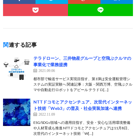
関連する記事
テラドローン、三井物産グループと空飛ぶクルマの
事業化で業務提携
2021.09.06
都市部で輸送サービス実現目指す、第1弾は安全運航管理シ
ステムの実証実験へ 関連記事：大阪・関西万博、空飛ぶクル
マや自動走行ロボットをアピール テラドロ[…]
NTTドコモとアクセンチュア、次世代インターネッ
ト技術「Web3」の普及・社会実装加速へ連携
2022.11.09
ESG/SDGs領域への適用目指す、安全・安心な活用環境整備
や人材育成も推進 NTTドコモとアクセンチュアは11月8日、
次世代のインターネット技術「W[…]