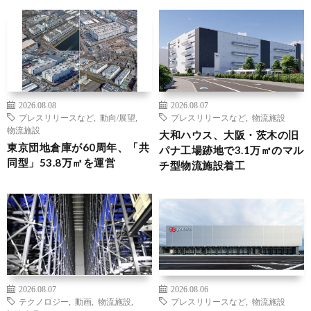
2026.08.08
2026.08.07
プレスリリースなど
,
動向/展望
,
プレスリリースなど
,
物流施設
物流施設
大和ハウス、大阪・茨木の旧
東京団地倉庫が60周年、「共
パナ工場跡地で3.1万㎡のマル
同型」53.8万㎡を運営
チ型物流施設着工
2026.08.07
2026.08.06
テクノロジー
,
動画
,
物流施設
,
プレスリリースなど
,
物流施設