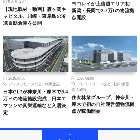
記者会見など
ヨコレイが上信越エリア初、
【現地取材・動画】霞ヶ関キ
新潟・長岡で2.7万tの物流拠
ャピタル、川崎・東扇島の冷
点開設
凍自動倉庫を公開
2026.08.06
2026.08.06
プレスリリースなど
,
物流施設
プレスリリースなど
,
動向/展望
,
物流施設
日本GLPが神奈川・厚木で8.4
住友林業グループ、神奈川・
万㎡の物流施設完成、日本エ
厚木で初の自社運営型物流拠
マソンや真栄運輸など入居決
点が稼働開始
定