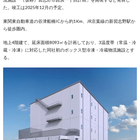
た。竣工は2025年12月の予定。
東関東自動車道の谷津船橋ICから約1Km、JR京葉線の新習志野駅か
ら徒歩圏内。
地上4階建て、延床面積8093㎡を計画しており、3温度帯（常温・冷
蔵・冷凍）に対応した同社初のボックス型冷凍・冷蔵物流施設とす
る。