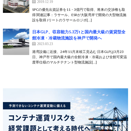
2019.12.19
SPCの優先出資証券を11・3億円で取得、将来の交渉権も取
得 関連記事：ラサール、ESRが大阪湾岸で開発の大型物流施
設を取得 Jリートのラサールロジポ[…]
日本GLP、収容能力5.3万tと国内最大級の賃貸型全
館冷凍・冷蔵物流施設を神戸で開発へ
2023.03.23
港湾設備に近接、24年11月末竣工見込む 日本GLPは3月23
日、神戸市で国内最大級の全館冷凍・冷蔵および全館可変温
度帯仕様のマルチテナント型物流施設[…]