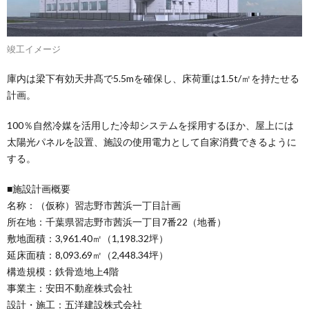
竣工イメージ
庫内は梁下有効天井髙で5.5mを確保し、床荷重は1.5t/㎡を持たせる
計画。
100％自然冷媒を活用した冷却システムを採用するほか、屋上には
太陽光パネルを設置、施設の使用電力として自家消費できるように
する。
■施設計画概要
名称：（仮称）習志野市茜浜一丁目計画
所在地：千葉県習志野市茜浜一丁目7番22（地番）
敷地面積：3,961.40㎡（1,198.32坪）
延床面積：8,093.69㎡（2,448.34坪）
構造規模：鉄骨造地上4階
事業主：安田不動産株式会社
設計・施工：五洋建設株式会社