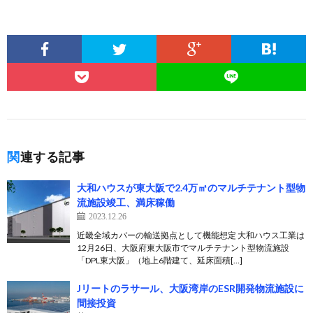
関連する記事
大和ハウスが東大阪で2.4万㎡のマルチテナント型物
流施設竣工、満床稼働
2023.12.26
近畿全域カバーの輸送拠点として機能想定 大和ハウス工業は
12月26日、大阪府東大阪市でマルチテナント型物流施設
「DPL東大阪」（地上6階建て、延床面積[…]
Jリートのラサール、大阪湾岸のESR開発物流施設に
間接投資