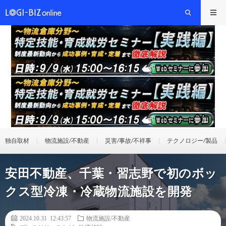
独自取材
物流施設/不動産
災害/事故/不祥事
テクノロジー/製品
安田不動産、千葉・習志野で初のボッ
クス型冷凍・冷蔵物流施設を開発
2024.10.31 12:43:57
物流施設/不動産