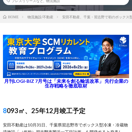
プレスリリースなど
,
物流施設
物流施設/不動産
安田不動産、千葉・習志野で初のボックス
HOME
月刊LOGI-BIZ 7月号は「未来を創る輸送改革」 先行企業の
生存戦略を徹底取材
8093㎡、25年12月竣工予定
安田不動産は10月31日、千葉県習志野市でボックス型冷凍・冷蔵物
流施設「（仮称）習志野市茜浜一丁目計画」を開発すると発表し