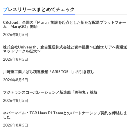
プレスリリースまとめてチェック
CBcloud、全国の「Marq」施設を起点とした新たな配送プラットフォー
ム「MarqGO」開始
2026年8月5日
株式会社Univearth、倉吉運送株式会社と資本提携〜山陰エリアへ実運送
ネットワークを拡大〜
2026年8月5日
川崎重工業／ばら積運搬船「ARISTOS II」の引き渡し
2026年8月5日
フジトランスコーポレーション／新造船「蓉翔丸」就航
2026年8月5日
ネバーマイル：TGR Haas F1 Teamとのパートナーシップ契約を締結しま
した
2026年8月5日