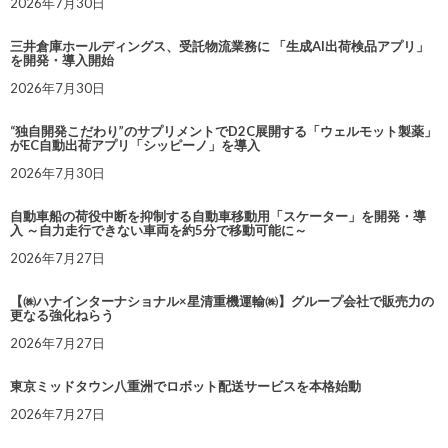
2026年7月30日
三井倉庫ホールディングス、受託物流業務に 「生成AI出荷検品アプリ」
を開発・導入開始
2026年7月30日
“独自開発こだわり”のサプリメントでD2C展開する「ウェルモット製薬」
がEC自動出荷アプリ「シッピーノ」を導入
2026年7月30日
自動車船の荷役中断を抑制する自動車移動用「スケーター」を開発・導
入 ～自力走行できない車両を約5分で移動可能に～
2026年7月27日
【㈱ハナインターナショナル×星清重機運輸㈱】グループ会社で販売力の
更なる強化ねらう
2026年7月27日
東京ミッドタウン八重洲でロボット配送サービスを本格始動
2026年7月27日