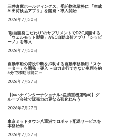
三井倉庫ホールディングス、受託物流業務に 「生成
AI出荷検品アプリ」を開発・導入開始
2026年7月30日
“独自開発こだわり”のサプリメントでD2C展開する
「ウェルモット製薬」がEC自動出荷アプリ「シッピ
ーノ」を導入
2026年7月30日
自動車船の荷役中断を抑制する自動車移動用「スケ
ーター」を開発・導入 ～自力走行できない車両を約
5分で移動可能に～
2026年7月27日
【㈱ハナインターナショナル×星清重機運輸㈱】グ
ループ会社で販売力の更なる強化ねらう
2026年7月27日
東京ミッドタウン八重洲でロボット配送サービスを
本格始動
2026年7月27日