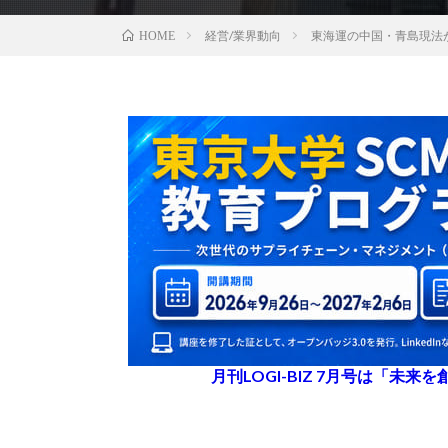
経営/業界動向
東海運の中国・青島現法
HOME
月刊LOGI-BIZ 7月号は「未