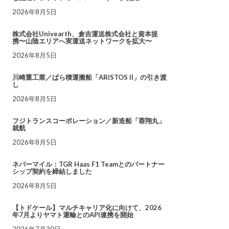
2026年8月5日
株式会社Univearth、倉吉運送株式会社と資本提
携〜山陰エリアへ実運送ネットワークを拡大〜
2026年8月5日
川崎重工業／ばら積運搬船「ARISTOS II」の引き渡
し
2026年8月5日
フジトランスコーポレーション／新造船「蓉翔丸」
就航
2026年8月5日
ネバーマイル：TGR Haas F1 Teamとのパートナー
シップ契約を締結しました
2026年8月5日
【トドケール】マルチキャリア化に向けて、2026
年7月よりヤマト運輸とのAPI連携を開始
2026年7月30日