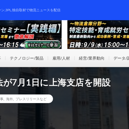
ーン,3PL,独自取材で物流ニュースを配信
事
テクノロジー/製品
雇用/人材
経営/業界動向
データ/
が7月1日に上海支店を開設
事
,
海外
,
プレスリリースなど