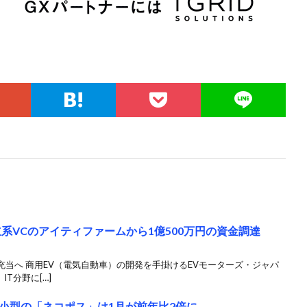
系VCのアイティファームから1億500万円の資金調達
当へ 商用EV（電気自動車）の開発を手掛けるEVモーターズ・ジャパ
T分野に[…]
小型の「ネコポス」は1月が前年比2倍に