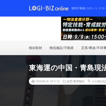
物流不動産,ロボット,ドロ
独自取材
物流施設/不動産
災害/事故/不祥
東海運の中国・青島現法
2019.06.10 19:17:52
経営/業界動向
その他の記