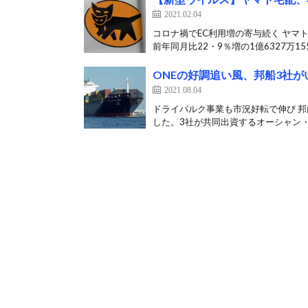
2021.02.04
コロナ禍でEC利用増の寄与続く ヤマ
前年同月比22・9％増の1億6327万155
ONEの好調追い風、邦船3社
2021.08.04
ドライバルク事業も市況好転で伸び 邦
した。3社が共同出資するオーシャン・