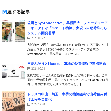
関連する記事
佐川とKyotoRobotics、早稲田大、フューチャーア
ーキテクトが「スマート物流」実現へ自動荷降ろし
システム開発着手
2020.06.22
内閣府から受託、無作為に積まれた荷物でも対応可能に 佐川
急便とロボット開発を手掛けるスタートアップ企業の
KyotoRobotics、早稲田大、コンサル[…]
三菱ふそうとHacobu、車両の位置情報で連携開始
2024.05.08
動態管理サービスの自動着荷検知など容易に利用可能、全車
両の一元管理実現 三菱ふそうトラック・バスとHacobuは5月
8日、車両に搭載した通信機器で走行[…]
トラスコ中山、埼玉・幸手の物流拠点で出荷積み付
け工程を自動化
2022.12.28
Mujinの「知能ロボット」技術活用、能力2倍に向上 トラスコ