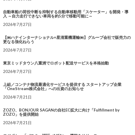
自動車船の荷役中断を抑制する自動車移動用「スケーター」を開発・導
入 ～自力走行できない車両を約5分で移動可能に～
2026年7月27日
【㈱ハナインターナショナル×星清重機運輸㈱】グループ会社で販売力の
更なる強化ねらう
2026年7月27日
東京ミッドタウン八重洲でロボット配送サービスを本格始動
2026年7月27日
上組／コンテナ物流最適化サービスを提供する スタートアップ企業
「OneStream株式会社」への出資のお知らせ
2026年7月21日
ZOZO、BONJOUR SAGANの自社EC拡大に向け「Fulfillment by
ZOZO」を提供開始
2026年7月21日