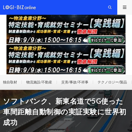
独自取材
物流施設/不動産
災害/事故/不祥事
テクノロジー/製品
ソフトバンク、新東名道で5G使った
車間距離自動制御の実証実験に世界初
成功