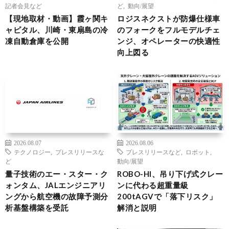
記者会見など
ど
,
動向/展望
【現地取材・動画】霞ヶ関キ
ロジスネクストが防爆仕様車
ャピタル、川崎・東扇島の冷
のフォークをフルモデルチェ
凍自動倉庫を公開
ンジ、オペレーターの快適性
向上図る
2026.08.07
2026.08.06
テクノロジー
,
プレスリリースな
プレスリリースなど
,
ロボット
,
ど
動向/展望
量子技術のエー・スター・ク
ROBO-HI、吊り下げ式クレー
ォンタム、JALエンジニアリ
ンに代わる超重量級
ングから航空機の故障予測分
200tAGVで「落下リスク」
析基盤構築を受託
解消と説明