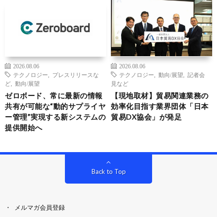
2026.08.06
2026.08.06
テクノロジー
,
プレスリリースな
テクノロジー
,
動向/展望
,
記者会
ど
,
動向/展望
見など
ゼロボード、常に最新の情報
【現地取材】貿易関連業務の
共有が可能な“動的サプライヤ
効率化目指す業界団体「日本
ー管理”実現する新システムの
貿易DX協会」が発足
提供開始へ
Back to Top
メルマガ会員登録