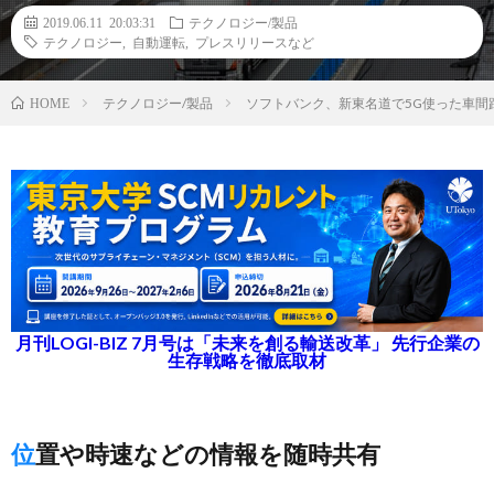
2019.06.11 20:03:31
テクノロジー/製品
テクノロジー
,
自動運転
,
プレスリリースなど
テクノロジー/製品
ソフトバンク、新東名道で5G使った車間
HOME
月刊LOGI-BIZ 7月号は「未来を創る輸送改革」 先行企業の
生存戦略を徹底取材
位置や時速などの情報を随時共有