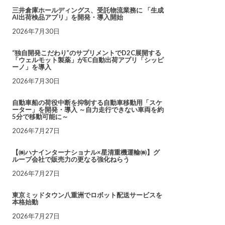
三井倉庫ホールディングス、受託物流業務に 「生成
AI出荷検品アプリ」を開発・導入開始
2026年7月30日
“独自開発こだわり”のサプリメントでD2C展開する
「ウェルモット製薬」がEC自動出荷アプリ「シッピ
ーノ」を導入
2026年7月30日
自動車船の荷役中断を抑制する自動車移動用「スケ
ーター」を開発・導入 ～自力走行できない車両を約
5分で移動可能に～
2026年7月27日
【㈱ハナインターナショナル×星清重機運輸㈱】グ
ループ会社で販売力の更なる強化ねらう
2026年7月27日
東京ミッドタウン八重洲でロボット配送サービスを
本格始動
2026年7月27日