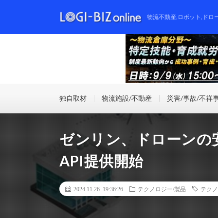
物流不動産,ロボット,ドロ
独自取材
物流施設/不動産
災害/事故/不祥
ゼンリン、ドローンの
API提供開始
2024.11.26 19:36:26
テクノロジー/製品
テクノ