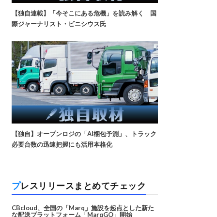
【独自連載】「今そこにある危機」を読み解く 国
際ジャーナリスト・ビニシウス氏
【独自】オープンロジの「AI梱包予測」、トラック
必要台数の迅速把握にも活用本格化
プレスリリースまとめてチェック
CBcloud、全国の「Marq」施設を起点とした新た
な配送プラットフォーム「MarqGO」開始