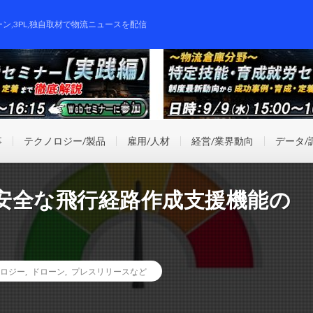
ーン,3PL,独自取材で物流ニュースを配信
事
テクノロジー/製品
雇用/人材
経営/業界動向
データ/
安全な飛行経路作成支援機能の
ロジー
,
ドローン
,
プレスリリースなど