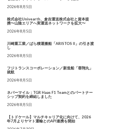
2026年8月5日
株式会社Univearth、倉吉運送株式会社と資本提
携〜山陰エリアへ実運送ネットワークを拡大〜
2026年8月5日
川崎重工業／ばら積運搬船「ARISTOS II」の引き渡
し
2026年8月5日
フジトランスコーポレーション／新造船「蓉翔丸」
就航
2026年8月5日
ネバーマイル：TGR Haas F1 Teamとのパートナー
シップ契約を締結しました
2026年8月5日
【トドケール】マルチキャリア化に向けて、2026
年7月よりヤマト運輸とのAPI連携を開始
2026年7月30日