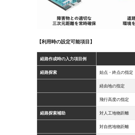
【利用時の設定可能項目】
経路作成時の入力項目例
経路探索
始点・終点の指定
経由地の指定
飛行高度の指定
経路探索補助
対人工地物距離
対自然地物距離