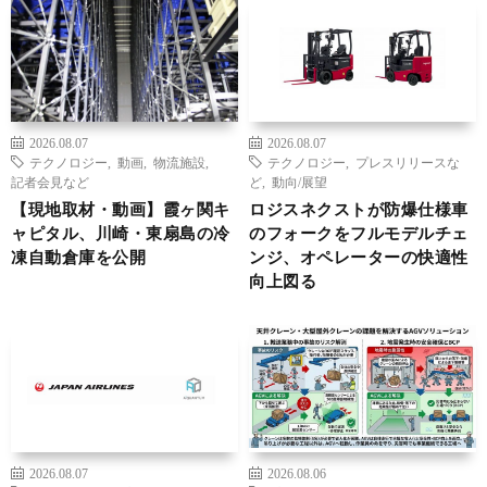
2026.08.07
2026.08.07
テクノロジー
,
動画
,
物流施設
,
テクノロジー
,
プレスリリースな
記者会見など
ど
,
動向/展望
【現地取材・動画】霞ヶ関キ
ロジスネクストが防爆仕様車
ャピタル、川崎・東扇島の冷
のフォークをフルモデルチェ
凍自動倉庫を公開
ンジ、オペレーターの快適性
向上図る
2026.08.07
2026.08.06