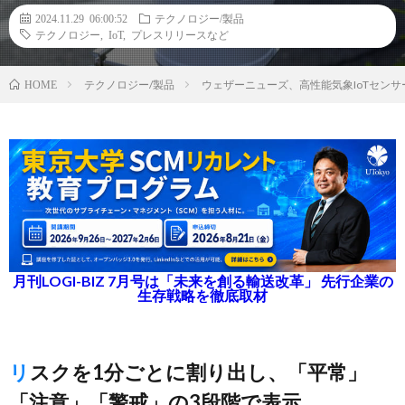
2024.11.29 06:00:52
テクノロジー/製品
テクノロジー
,
IoT
,
プレスリリースなど
テクノロジー/製品
ウェザーニューズ、高性能気象IoTセンサ
HOME
月刊LOGI-BIZ 7月号は「未来を創る輸送改革」 先行企業の
生存戦略を徹底取材
リスクを1分ごとに割り出し、「平常」
「注意」「警戒」の3段階で表示