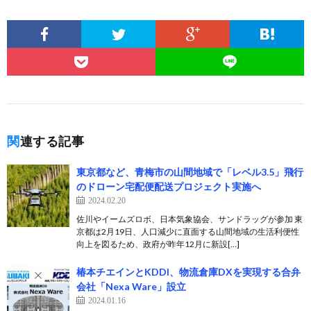
関連する記事
東京都など、青梅市の山間地域で「レベル3.5」飛行
のドローン宅配便配送プロジェクト実施へ
2024.02.20
佐川やイームズロボ、日本気象協会、サンドラッグが参加 東
京都は2月19日、人口減少に直面する山間地域の生活利便性
向上を図るため、政府が昨年12月に新設[…]
椿本チエインとKDDI、物流倉庫DXを実現する合弁
会社「Nexa Ware」設立
2024.01.16