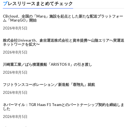
プレスリリースまとめてチェック
CBcloud、全国の「Marq」施設を起点とした新たな配送プラットフォー
ム「MarqGO」開始
2026年8月5日
株式会社Univearth、倉吉運送株式会社と資本提携〜山陰エリアへ実運送
ネットワークを拡大〜
2026年8月5日
川崎重工業／ばら積運搬船「ARISTOS II」の引き渡し
2026年8月5日
フジトランスコーポレーション／新造船「蓉翔丸」就航
2026年8月5日
ネバーマイル：TGR Haas F1 Teamとのパートナーシップ契約を締結しま
した
2026年8月5日