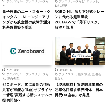
テクノロジー
,
プレスリリースな
プレスリリースなど
,
ロボット
,
ど
動向/展望
量子技術のエー・スター・ク
ROBO-HI、吊り下げ式クレー
ォンタム、JALエンジニアリ
ンに代わる超重量級
ングから航空機の故障予測分
200tAGVで「落下リスク」
析基盤構築を受託
解消と説明
2026.08.06
2026.08.06
テクノロジー
,
プレスリリースな
テクノロジー
,
動向/展望
,
記者会
ど
,
動向/展望
見など
ゼロボード、常に最新の情報
【現地取材】貿易関連業務の
共有が可能な“動的サプライヤ
効率化目指す業界団体「日本
ー管理”実現する新システムの
貿易DX協会」が発足
提供開始へ