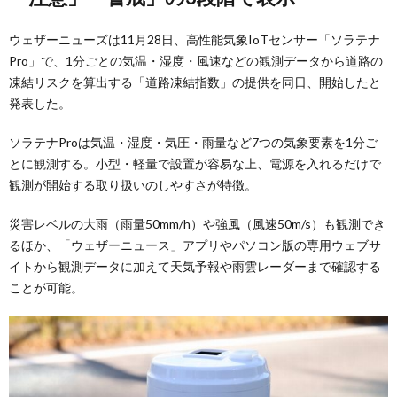
ウェザーニューズは11月28日、高性能気象IoTセンサー「ソラテナ
Pro」で、1分ごとの気温・湿度・風速などの観測データから道路の
凍結リスクを算出する「道路凍結指数」の提供を同日、開始したと
発表した。
ソラテナProは気温・湿度・気圧・雨量など7つの気象要素を1分ご
とに観測する。小型・軽量で設置が容易な上、電源を入れるだけで
観測が開始する取り扱いのしやすさが特徴。
災害レベルの大雨（雨量50mm/h）や強風（風速50m/s）も観測でき
るほか、「ウェザーニュース」アプリやパソコン版の専用ウェブサ
イトから観測データに加えて天気予報や雨雲レーダーまで確認する
ことが可能。