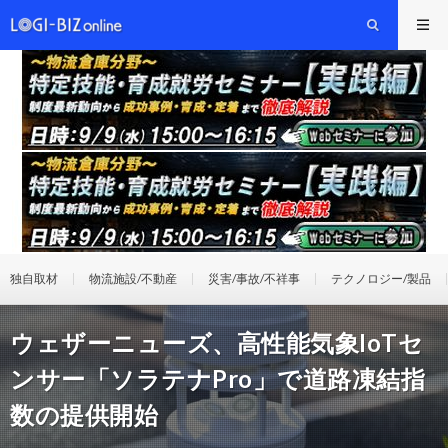
独自取材
物流施設/不動産
災害/事故/不祥事
テクノロジー/製品
ウェザーニューズ、高性能気象IoTセ
ンサー「ソラテナPro」で道路凍結指
数の提供開始