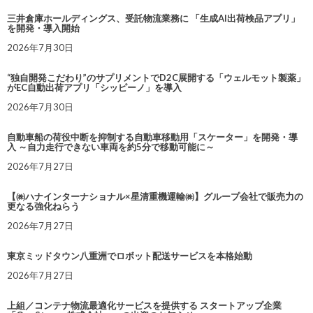
三井倉庫ホールディングス、受託物流業務に 「生成AI出荷検品アプリ」
を開発・導入開始
2026年7月30日
“独自開発こだわり”のサプリメントでD2C展開する「ウェルモット製薬」
がEC自動出荷アプリ「シッピーノ」を導入
2026年7月30日
自動車船の荷役中断を抑制する自動車移動用「スケーター」を開発・導
入 ～自力走行できない車両を約5分で移動可能に～
2026年7月27日
【㈱ハナインターナショナル×星清重機運輸㈱】グループ会社で販売力の
更なる強化ねらう
2026年7月27日
東京ミッドタウン八重洲でロボット配送サービスを本格始動
2026年7月27日
上組／コンテナ物流最適化サービスを提供する スタートアップ企業