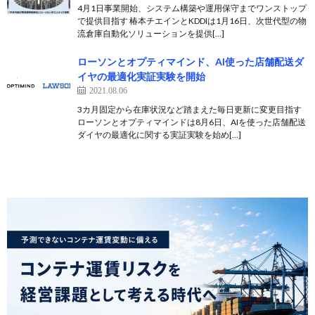
4月1日事業開始、システム構築や運用保守までワンストップ
で提供目指す 椿本チエインとKDDIは1月16日、次世代型の物
流倉庫自動化ソリューションを提供[…]
ローソンとオプティマインド、AI使った店舗配送ダ
イヤの最適化実証実験を開始
2021.08.06
3カ月固定から在庫状況など踏まえた毎日更新に変更目指す
ローソンとオプティマインドは8月6日、AIを使った店舗配送
ダイヤの最適化に関する実証実験を始め[…]