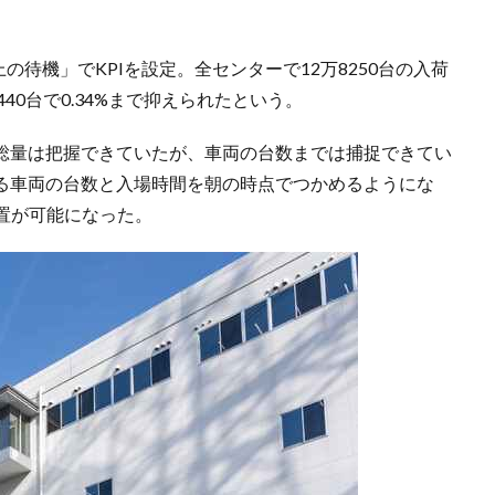
以上の待機」でKPIを設定。全センターで12万8250台の入荷
40台で0.34%まで抑えられたという。
物の総量は把握できていたが、車両の台数までは捕捉できてい
日来る車両の台数と入場時間を朝の時点でつかめるようにな
置が可能になった。