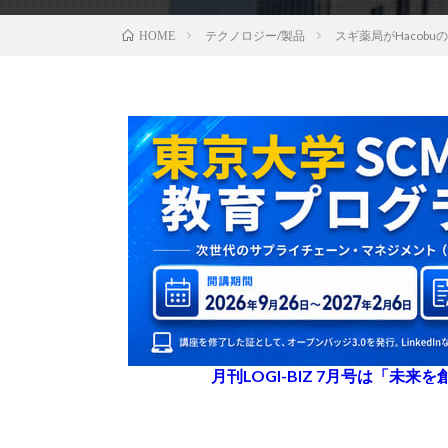
テクノロジー/製品
スギ薬局がHacob
HOME
月刊LOGI-BIZ 7月号は「未