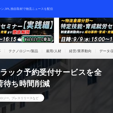
ーン,3PL,独自取材で物流ニュースを配信
事
テクノロジー/製品
雇用/人材
経営/業界動向
データ/
のトラック予約受付サービスを全
荷待ち時間削減
ロジー
,
プレスリリースなど