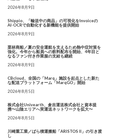
2026年8月9日
Shippio、「輸送中の商品」の可視化をInvoiceの
AI-OCRで自動化する新機能を提供開始
2026年8月9日
栗林商船／夏の安全運航を支えるため熱中症対策を
強化。今年から船員への飲料配布を開始、4年目と
なるファン付き作業服の支給も継続
2026年8月9日
CBcloud、全国の「Marq」施設を起点とした新た
な配送プラットフォーム「MarqGO」開始
2026年8月5日
株式会社Univearth、倉吉運送株式会社と資本提
携〜山陰エリアへ実運送ネットワークを拡大〜
2026年8月5日
川崎重工業／ばら積運搬船「ARISTOS II」の引き渡
し