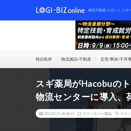
物流不動産,ロボット,ドロ
独自取材
物流施設/不動産
災害/事故/不祥
スギ薬局がHacobu
物流センターに導入、
2023.05.25 06:00:25
テクノロジー/製品
テクノ