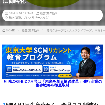
に簡略化
2024.12.10 12:00:44
経営/業界動向
動向/展望
,
プレスリリースなど
経営/業界動向
鈴与グループのエスエスケイフーズ、マヨネ
HOME
月刊LOGI-BIZ 7月号は「未来を創る輸送改革」 先行企業の
生存戦略を徹底取材
25年4月1日生産分から、食品ロス削減や