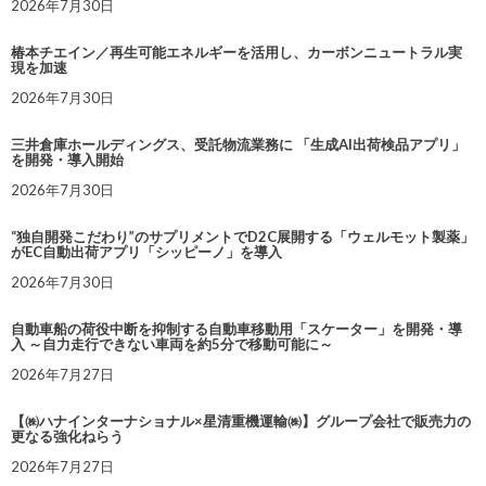
2026年7月30日
椿本チエイン／再生可能エネルギーを活用し、カーボンニュートラル実
現を加速
2026年7月30日
三井倉庫ホールディングス、受託物流業務に 「生成AI出荷検品アプリ」
を開発・導入開始
2026年7月30日
“独自開発こだわり”のサプリメントでD2C展開する「ウェルモット製薬」
がEC自動出荷アプリ「シッピーノ」を導入
2026年7月30日
自動車船の荷役中断を抑制する自動車移動用「スケーター」を開発・導
入 ～自力走行できない車両を約5分で移動可能に～
2026年7月27日
【㈱ハナインターナショナル×星清重機運輸㈱】グループ会社で販売力の
更なる強化ねらう
2026年7月27日