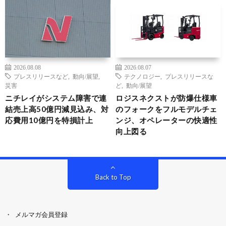
2026.08.08
2026.08.07
プレスリリースなど
,
動向/展望
,
テクノロジー
,
プレスリリースな
災害
ど
,
動向/展望
ニチレイがシステム障害で連
ロジスネクストが防爆仕様車
結売上高50億円減見込み、対
のフォークをフルモデルチェ
応費用10億円を特損計上
ンジ、オペレーターの快適性
向上図る
Back to Top
メルマガ会員登録