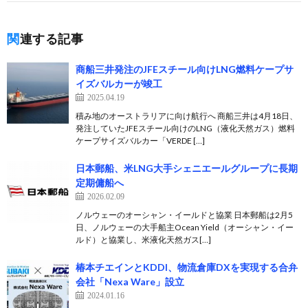
関連する記事
商船三井発注のJFEスチール向けLNG燃料ケープサ
イズバルカーが竣工
2025.04.19
積み地のオーストラリアに向け航行へ 商船三井は4月18日、
発注していたJFEスチール向けのLNG（液化天然ガス）燃料
ケープサイズバルカー「VERDE […]
日本郵船、米LNG大手シェニエールグループに長期
定期傭船へ
2026.02.09
ノルウェーのオーシャン・イールドと協業 日本郵船は2月5
日、ノルウェーの大手船主Ocean Yield（オーシャン・イー
ルド）と協業し、米液化天然ガス[…]
椿本チエインとKDDI、物流倉庫DXを実現する合弁
会社「Nexa Ware」設立
2024.01.16