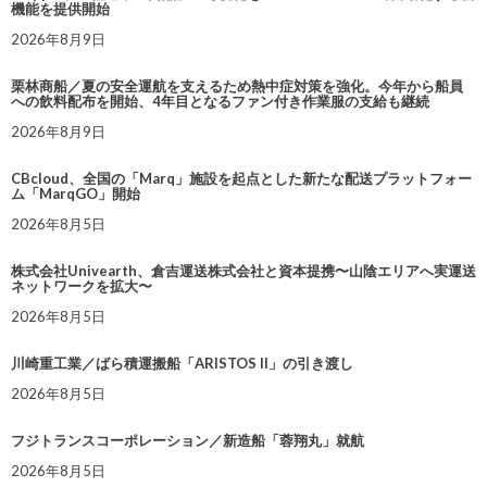
機能を提供開始
2026年8月9日
栗林商船／夏の安全運航を支えるため熱中症対策を強化。今年から船員
への飲料配布を開始、4年目となるファン付き作業服の支給も継続
2026年8月9日
CBcloud、全国の「Marq」施設を起点とした新たな配送プラットフォー
ム「MarqGO」開始
2026年8月5日
株式会社Univearth、倉吉運送株式会社と資本提携〜山陰エリアへ実運送
ネットワークを拡大〜
2026年8月5日
川崎重工業／ばら積運搬船「ARISTOS II」の引き渡し
2026年8月5日
フジトランスコーポレーション／新造船「蓉翔丸」就航
2026年8月5日