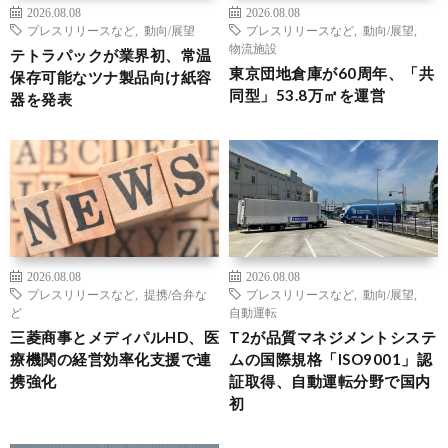
2026.08.08
2026.08.08
プレスリリースなど
,
動向/展望
プレスリリースなど
,
動向/展望
,
物流施設
テトラパックが業界初、常温
東京団地倉庫が60周年、「共
保存可能なツナ製品向け紙容
同型」53.8万㎡を運営
器を発表
2026.08.08
2026.08.08
プレスリリースなど
,
提携/合弁な
プレスリリースなど
,
動向/展望
,
ど
自動運転
三菱商事とメディパルHD、医
T2が品質マネジメントシステ
療機関の経営効率化支援で連
ムの国際規格「ISO9001」認
携強化
証取得、自動運転分野で国内
初