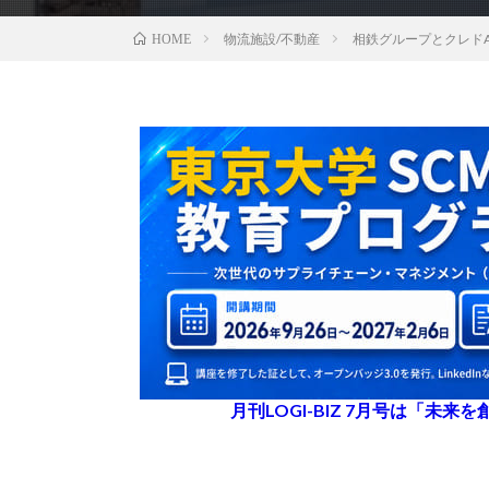
物流施設/不動産
相鉄グループとクレド
HOME
月刊LOGI-BIZ 7月号は「未