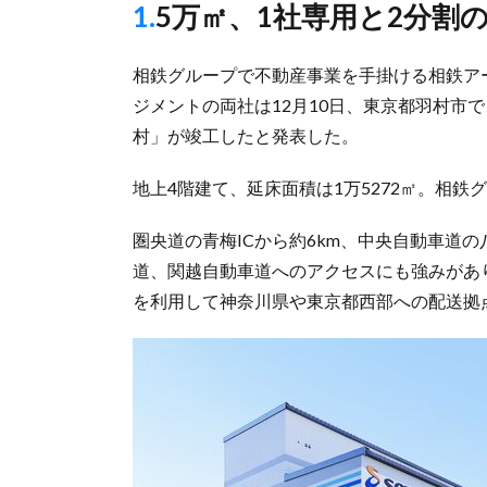
1.5万㎡、1社専用と2分
相鉄グループで不動産事業を手掛ける相鉄ア
ジメントの両社は12月10日、東京都羽村市
村」が竣工したと発表した。
地上4階建て、延床面積は1万5272㎡。相
圏央道の青梅ICから約6km、中央自動車道の
道、関越自動車道へのアクセスにも強みがあ
を利用して神奈川県や東京都西部への配送拠