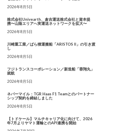
2026年8月5日
株式会社Univearth、倉吉運送株式会社と資本提
携〜山陰エリアへ実運送ネットワークを拡大〜
2026年8月5日
川崎重工業／ばら積運搬船「ARISTOS II」の引き渡
し
2026年8月5日
フジトランスコーポレーション／新造船「蓉翔丸」
就航
2026年8月5日
ネバーマイル：TGR Haas F1 Teamとのパートナー
シップ契約を締結しました
2026年8月5日
【トドケール】マルチキャリア化に向けて、2026
年7月よりヤマト運輸とのAPI連携を開始
2026年7月30日