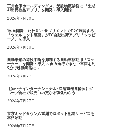
三井倉庫ホールディングス、受託物流業務に 「生成
AI出荷検品アプリ」を開発・導入開始
2026年7月30日
“独自開発こだわり”のサプリメントでD2C展開する
「ウェルモット製薬」がEC自動出荷アプリ「シッピ
ーノ」を導入
2026年7月30日
自動車船の荷役中断を抑制する自動車移動用「スケ
ーター」を開発・導入 ～自力走行できない車両を約
5分で移動可能に～
2026年7月27日
【㈱ハナインターナショナル×星清重機運輸㈱】グ
ループ会社で販売力の更なる強化ねらう
2026年7月27日
東京ミッドタウン八重洲でロボット配送サービスを
本格始動
2026年7月27日