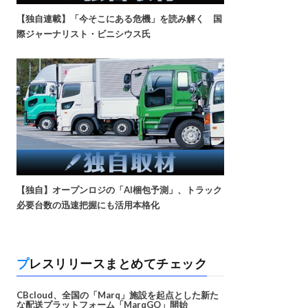
【独自連載】「今そこにある危機」を読み解く 国
際ジャーナリスト・ビニシウス氏
【独自】オープンロジの「AI梱包予測」、トラック
必要台数の迅速把握にも活用本格化
プレスリリースまとめてチェック
CBcloud、全国の「Marq」施設を起点とした新た
な配送プラットフォーム「MarqGO」開始