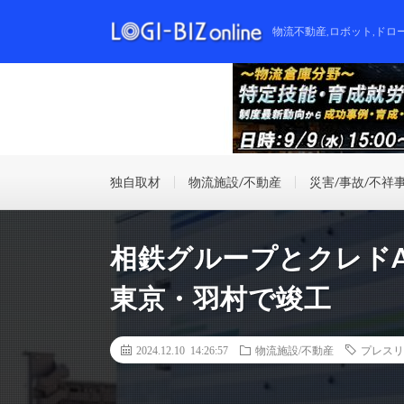
物流不動産,ロボット,ドロ
独自取材
物流施設/不動産
災害/事故/不祥
相鉄グループとクレド
東京・羽村で竣工
2024.12.10 14:26:57
物流施設/不動産
プレスリ