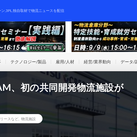
ーン,3PL,独自取材で物流ニュースを配信
事
テクノロジー/製品
雇用/人材
経営/業界動向
データ/
AM、初の共同開発物流施設が
リースなど
,
物流施設