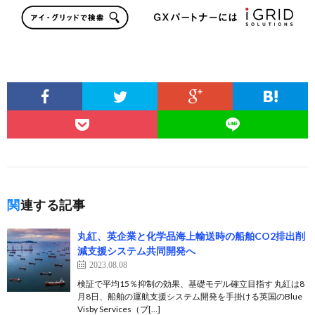
関連する記事
丸紅、英企業と化学品海上輸送時の船舶CO2排出削
減支援システム共同開発へ
2023.08.08
検証で平均15％抑制の効果、基礎モデル確立目指す 丸紅は8
月8日、船舶の運航支援システム開発を手掛ける英国のBlue
Visby Services（ブ[…]