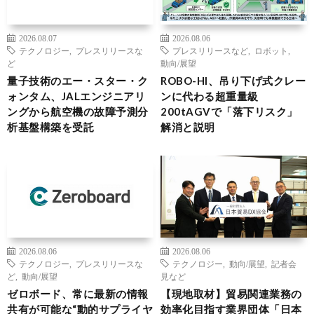
2026.08.07
2026.08.06
テクノロジー
,
プレスリリースな
プレスリリースなど
,
ロボット
,
ど
動向/展望
量子技術のエー・スター・ク
ROBO-HI、吊り下げ式クレー
ォンタム、JALエンジニアリ
ンに代わる超重量級
ングから航空機の故障予測分
200tAGVで「落下リスク」
析基盤構築を受託
解消と説明
2026.08.06
2026.08.06
テクノロジー
,
プレスリリースな
テクノロジー
,
動向/展望
,
記者会
ど
,
動向/展望
見など
ゼロボード、常に最新の情報
【現地取材】貿易関連業務の
共有が可能な“動的サプライヤ
効率化目指す業界団体「日本