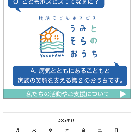
2026年8月
月
火
水
木
金
土
日