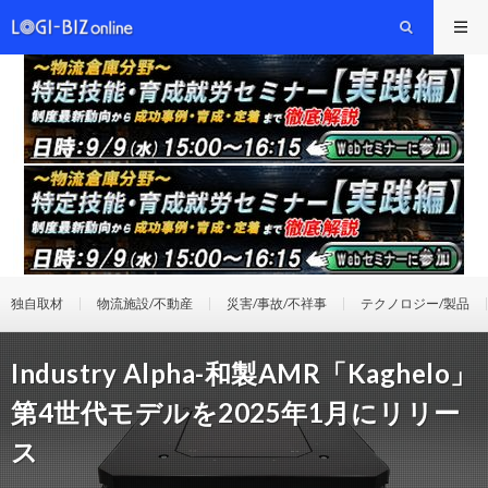
独自取材
物流施設/不動産
災害/事故/不祥事
テクノロジー/製品
Industry Alpha-和製AMR「Kaghelo」
第4世代モデルを2025年1月にリリー
ス