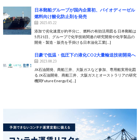
日本郵船グループが国内企業初、バイオディーゼル
燃料向け酸化防止剤を発売
2025.05.22
添加で劣化速度が約半分に、燃料の有効活用図る 日本郵船は
5月21日、グループで化学技術関連の研究開発や化学製品の
開発・製造・販売を手掛ける日本油化工業[…]
日豪で低温・低圧下の液化CO2大量輸送技術開発へ
2023.08.23
JX石油開発、商船三井、大阪ガスなど参加、専用船実用化図
る JX石油開発、商船三井、大阪ガスとオーストラリアの研究
機関Future Energy Ex[…]