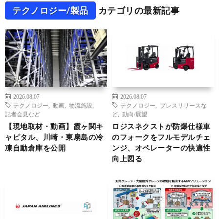
テクノロジー/製品
カテゴリの最新記事
2026.08.07
2026.08.07
テクノロジー
,
動画
,
物流施設
,
テクノロジー
,
プレスリリースな
記者会見など
ど
,
動向/展望
【現地取材・動画】霞ヶ関キ
ロジスネクストが防爆仕様車
ャピタル、川崎・東扇島の冷
のフォークをフルモデルチェ
凍自動倉庫を公開
ンジ、オペレーターの快適性
向上図る