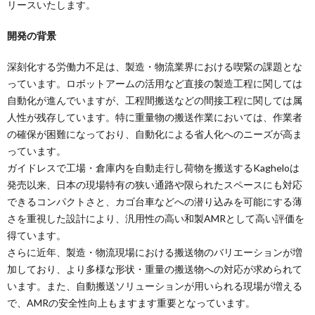
リースいたします。
開発の背景
深刻化する労働力不足は、製造・物流業界における喫緊の課題とな
っています。ロボットアームの活用など直接の製造工程に関しては
自動化が進んでいますが、工程間搬送などの間接工程に関しては属
人性が残存しています。特に重量物の搬送作業においては、作業者
の確保が困難になっており、自動化による省人化へのニーズが高ま
っています。
ガイドレスで工場・倉庫内を自動走行し荷物を搬送するKagheloは
発売以来、日本の現場特有の狭い通路や限られたスペースにも対応
できるコンパクトさと、カゴ台車などへの潜り込みを可能にする薄
さを重視した設計により、汎用性の高い和製AMRとして高い評価を
得ています。
さらに近年、製造・物流現場における搬送物のバリエーションが増
加しており、より多様な形状・重量の搬送物への対応が求められて
います。また、自動搬送ソリューションが用いられる現場が増える
で、AMRの安全性向上もますます重要となっています。