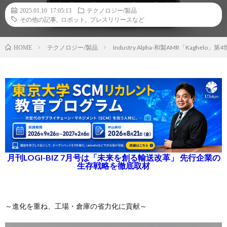
2025.01.10 17:05:13
テクノロジー/製品
その他の記事
,
ロボット
,
プレスリリースなど
テクノロジー/製品
Industry Alpha-和製AMR「Kaghe
HOME
月刊LOGI-BIZ 7月号は「未来を創る輸送改革」 先行企業の
生存戦略を徹底取材
～進化を重ね、工場・倉庫の省力化に貢献～