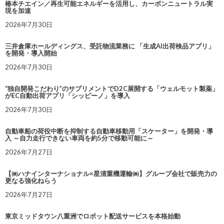
椿本チエイン／再生可能エネルギーを活用し、カーボンニュートラル実
現を加速
2026年7月30日
三井倉庫ホールディングス、受託物流業務に 「生成AI出荷検品アプリ」
を開発・導入開始
2026年7月30日
“独自開発こだわり”のサプリメントでD2C展開する「ウェルモット製薬」
がEC自動出荷アプリ「シッピーノ」を導入
2026年7月30日
自動車船の荷役中断を抑制する自動車移動用「スケーター」を開発・導
入 ～自力走行できない車両を約5分で移動可能に～
2026年7月27日
【㈱ハナインターナショナル×星清重機運輸㈱】グループ会社で販売力の
更なる強化ねらう
2026年7月27日
東京ミッドタウン八重洲でロボット配送サービスを本格始動