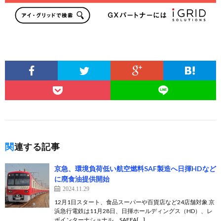
関連する記事
京急、環境負荷低い航空燃料SAF製造へ日揮HDなど
に廃食油提供開始
2024.11.29
12月1日スタート、食品スーパーや百貨店など24店舗対象 京
浜急行電鉄は11月28日、日揮ホールディングス（HD）、レ
ボインターナショナル、SAFFA[…]