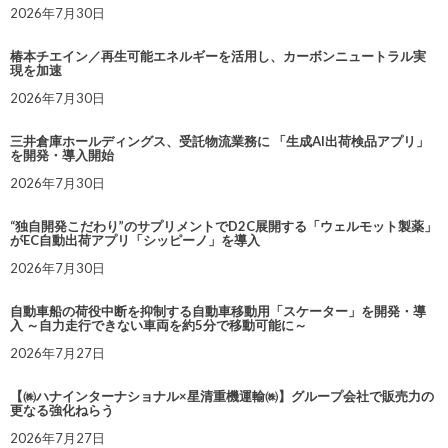
2026年7月30日
椿本チエイン／再生可能エネルギーを活用し、カーボンニュートラル実
現を加速
2026年7月30日
三井倉庫ホールディングス、受託物流業務に 「生成AI出荷検品アプリ」
を開発・導入開始
2026年7月30日
“独自開発こだわり”のサプリメントでD2C展開する「ウェルモット製薬」
がEC自動出荷アプリ「シッピーノ」を導入
2026年7月30日
自動車船の荷役中断を抑制する自動車移動用「スケーター」を開発・導
入 ～自力走行できない車両を約5分で移動可能に～
2026年7月27日
【㈱ハナインターナショナル×星清重機運輸㈱】グループ会社で販売力の
更なる強化ねらう
2026年7月27日