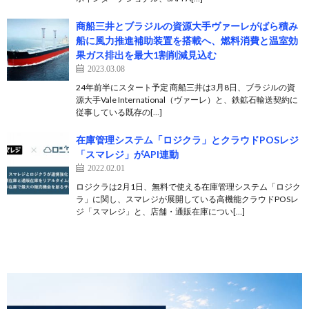
商船三井とブラジルの資源大手ヴァーレがばら積み
船に風力推進補助装置を搭載へ、燃料消費と温室効
果ガス排出を最大1割削減見込む
2023.03.08
24年前半にスタート予定 商船三井は3月8日、ブラジルの資
源大手Vale International（ヴァーレ）と、鉄鉱石輸送契約に
従事している既存の[…]
在庫管理システム「ロジクラ」とクラウドPOSレジ
「スマレジ」がAPI連動
2022.02.01
ロジクラは2月1日、無料で使える在庫管理システム「ロジク
ラ」に関し、スマレジが展開している高機能クラウドPOSレ
ジ「スマレジ」と、店舗・通販在庫につい[…]