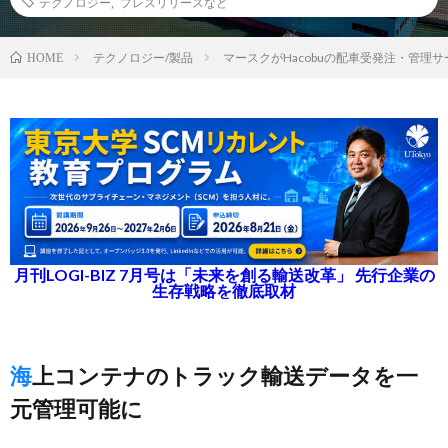
テクノロジー
,
プレスリリースなど
テクノロジー/製品
マースクがHacobuの配車受発注・管理サー
HOME
月刊LOGI-BIZ 7月号は「未来を創る輸送改革」 先行企業の
生存戦略を徹底取材
海上コンテナのトラック輸送データを一
元管理可能に