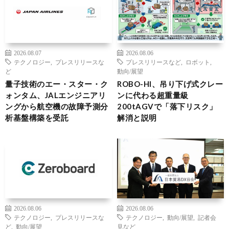
2026.08.07
2026.08.06
テクノロジー
,
プレスリリースな
プレスリリースなど
,
ロボット
,
ど
動向/展望
量子技術のエー・スター・ク
ROBO-HI、吊り下げ式クレー
ォンタム、JALエンジニアリ
ンに代わる超重量級
ングから航空機の故障予測分
200tAGVで「落下リスク」
析基盤構築を受託
解消と説明
2026.08.06
2026.08.06
テクノロジー
,
プレスリリースな
テクノロジー
,
動向/展望
,
記者会
ど
,
動向/展望
見など