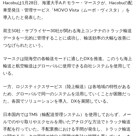
Hacobuは1月28日、海運大手A.P. モラー・マースクが、Hacobuの配
車受発注・管理サービス「MOVO Vista（ムーボ・ヴィスタ）」を
導入したと発表した。
荷主50社・サプライヤー30社が関わる海上コンテナのトラック輸送
データを一元的に管理することに成功し、輸送効率の大幅な改善に
つなげられたという。
マースクは陸海空の各輸送モードに適したDXを推進。このうち海上
輸送と航空輸送はグローバルに使用できる自社システムを使用して
いる。
一方、ロジスティクスサービス（陸上輸送）は各地域の特性がある
ため、グローバルで同一のシステムを活用していくことが困難だっ
た。各国でソリューションを導入、DXを展開している。
日本国内ではTMS（輸配送管理システム）を使用しておらず、メー
ルでのやり取りやエクセルを用いたアナログな方法でトラック輸送
手配を行っていた。手配業務における手間が発生し、トラック輸送