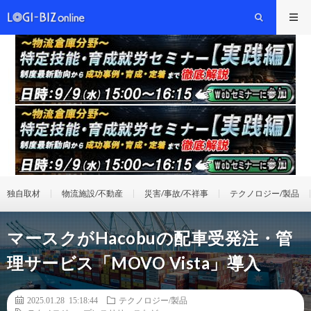
独自取材
物流施設/不動産
災害/事故/不祥事
テクノロジー/製品
マースクがHacobuの配車受発注・管
理サービス「MOVO Vista」導入
2025.01.28 15:18:44
テクノロジー/製品