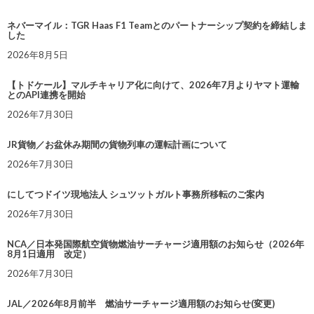
ネバーマイル：TGR Haas F1 Teamとのパートナーシップ契約を締結しま
した
2026年8月5日
【トドケール】マルチキャリア化に向けて、2026年7月よりヤマト運輸
とのAPI連携を開始
2026年7月30日
JR貨物／お盆休み期間の貨物列車の運転計画について
2026年7月30日
にしてつドイツ現地法人 シュツットガルト事務所移転のご案内
2026年7月30日
NCA／日本発国際航空貨物燃油サーチャージ適用額のお知らせ（2026年
8月1日適用 改定）
2026年7月30日
JAL／2026年8月前半 燃油サーチャージ適用額のお知らせ(変更)