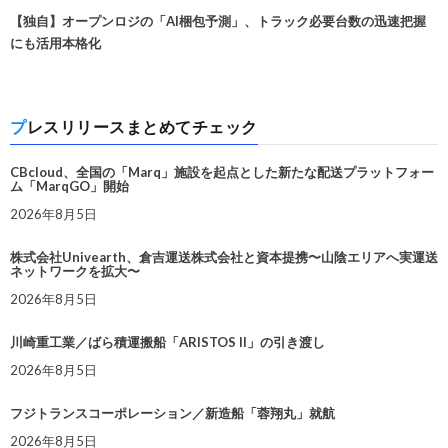
【独自】オープンロジの「AI梱包予測」、トラック必要台数の迅速把握
にも活用本格化
プレスリリースまとめてチェック
CBcloud、全国の「Marq」施設を起点とした新たな配送プラットフォー
ム「MarqGO」開始
2026年8月5日
株式会社Univearth、倉吉運送株式会社と資本提携〜山陰エリアへ実運送
ネットワークを拡大〜
2026年8月5日
川崎重工業／ばら積運搬船「ARISTOS II」の引き渡し
2026年8月5日
フジトランスコーポレーション／新造船「蓉翔丸」就航
2026年8月5日