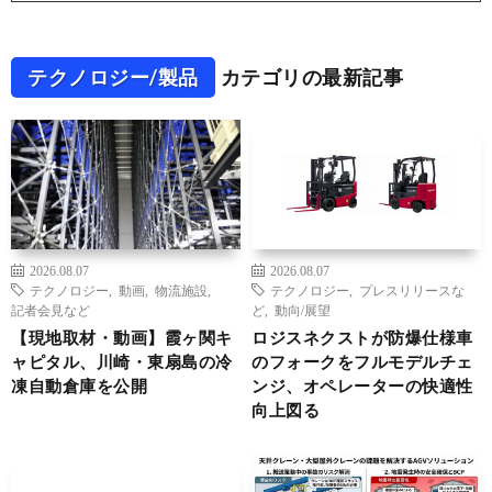
テクノロジー/製品
カテゴリの最新記事
2026.08.07
2026.08.07
テクノロジー
,
動画
,
物流施設
,
テクノロジー
,
プレスリリースな
記者会見など
ど
,
動向/展望
【現地取材・動画】霞ヶ関キ
ロジスネクストが防爆仕様車
ャピタル、川崎・東扇島の冷
のフォークをフルモデルチェ
凍自動倉庫を公開
ンジ、オペレーターの快適性
向上図る