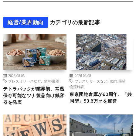
経営/業界動向
カテゴリの最新記事
2026.08.08
2026.08.08
プレスリリースなど
,
動向/展望
プレスリリースなど
,
動向/展望
,
物流施設
テトラパックが業界初、常温
東京団地倉庫が60周年、「共
保存可能なツナ製品向け紙容
同型」53.8万㎡を運営
器を発表