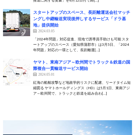
推進に関する覚書」を6月12日付で締[…]
スタートアップのスペース、長距離運送会社マッチ
ングし中継輸送実現後押しするサービス「ドラ基
地」提供開始
2024.03.05
「2024年問題」対応促進、現地で誘導員手助けも可能 スタ
ートアップのスペース（愛知県蒲郡市）は3月5日、「2024
年問題」対応の一環として、長距離運[…]
ヤマト、東南アジア～欧州間でトラック＆鉄道の国
際複合一貫輸送サービス開始
2024.05.01
紅海の船舶攻撃など地政学的リスクに配慮、リードタイム短
縮図る ヤマトホールディングス（HD）は5月1日、東南アジ
ア～欧州間で、トラックと鉄道を組み合わ[…]