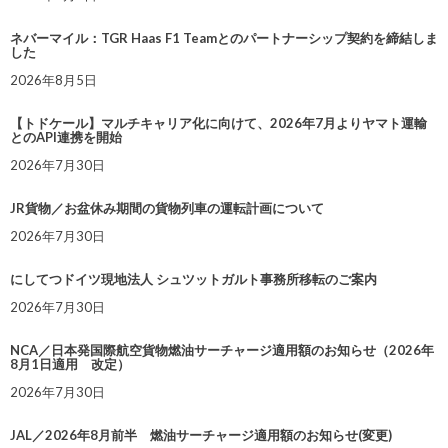
ネバーマイル：TGR Haas F1 Teamとのパートナーシップ契約を締結しま
した
2026年8月5日
【トドケール】マルチキャリア化に向けて、2026年7月よりヤマト運輸
とのAPI連携を開始
2026年7月30日
JR貨物／お盆休み期間の貨物列車の運転計画について
2026年7月30日
にしてつドイツ現地法人 シュツットガルト事務所移転のご案内
2026年7月30日
NCA／日本発国際航空貨物燃油サーチャージ適用額のお知らせ（2026年
8月1日適用 改定）
2026年7月30日
JAL／2026年8月前半 燃油サーチャージ適用額のお知らせ(変更)