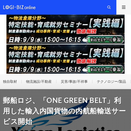
独自取材
物流施設/不動産
災害/事故/不祥事
テクノロジー/製品
郵船ロジ、「ONE GREEN BELT」利
用した輸入内国貨物の内航船輸送サー
ビス開始