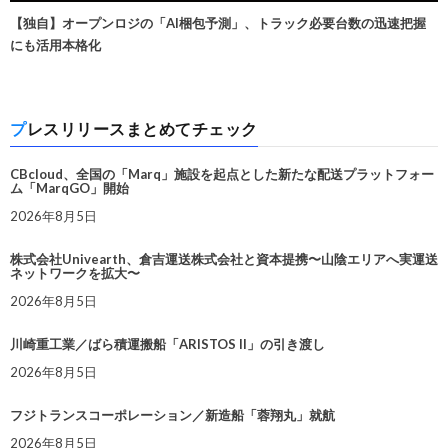
【独自】オープンロジの「AI梱包予測」、トラック必要台数の迅速把握
にも活用本格化
プレスリリースまとめてチェック
CBcloud、全国の「Marq」施設を起点とした新たな配送プラットフォー
ム「MarqGO」開始
2026年8月5日
株式会社Univearth、倉吉運送株式会社と資本提携〜山陰エリアへ実運送
ネットワークを拡大〜
2026年8月5日
川崎重工業／ばら積運搬船「ARISTOS II」の引き渡し
2026年8月5日
フジトランスコーポレーション／新造船「蓉翔丸」就航
2026年8月5日