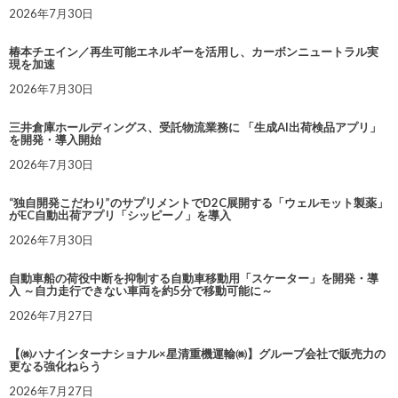
2026年7月30日
椿本チエイン／再生可能エネルギーを活用し、カーボンニュートラル実
現を加速
2026年7月30日
三井倉庫ホールディングス、受託物流業務に 「生成AI出荷検品アプリ」
を開発・導入開始
2026年7月30日
“独自開発こだわり”のサプリメントでD2C展開する「ウェルモット製薬」
がEC自動出荷アプリ「シッピーノ」を導入
2026年7月30日
自動車船の荷役中断を抑制する自動車移動用「スケーター」を開発・導
入 ～自力走行できない車両を約5分で移動可能に～
2026年7月27日
【㈱ハナインターナショナル×星清重機運輸㈱】グループ会社で販売力の
更なる強化ねらう
2026年7月27日