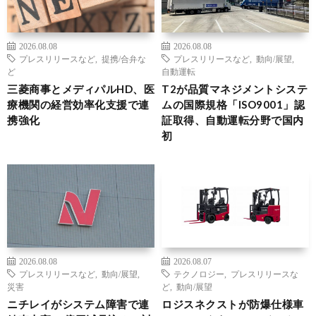
2026.08.08
2026.08.08
プレスリリースなど
,
提携/合弁な
プレスリリースなど
,
動向/展望
,
ど
自動運転
三菱商事とメディパルHD、医
T2が品質マネジメントシステ
療機関の経営効率化支援で連
ムの国際規格「ISO9001」認
携強化
証取得、自動運転分野で国内
初
2026.08.08
2026.08.07
プレスリリースなど
,
動向/展望
,
テクノロジー
,
プレスリリースな
災害
ど
,
動向/展望
ニチレイがシステム障害で連
ロジスネクストが防爆仕様車