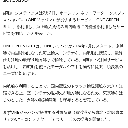
郵船ロジスティクスは2月3日、オーシャン ネットワーク エクスプレ
ス ジャパン（ONEジャパン）が提供するサービス「ONE GREEN
BELT」を利用し、海上輸入貨物の国内輸送に内航船を利用したサー
ビスを開始したと発表した。
ONE GREEN BELTは、ONEジャパンが2024年7月にスタート。京浜
港で内国貨物になった海上輸入コンテナを、内航船に接続し、最終
仕向け地の最寄り地方港まで輸送している。郵船ロジは同サービス
を活用し、内航船を使ったモーダルシフトを顧客に提案、脱炭素の
ニーズに対応する。
内航船を利用することで、国内配送のトラック輸送距離を大きく短
縮できる上、空コンテナの返却先が地方港になるため、東京港をは
じめとした主要港の混雑解消にも寄与すると想定している。
まずONEジャパンが提供する対象航路（京浜港から東北・北関東エ
リアのCY＝コンテナヤード）でサービスの提供を開始した。