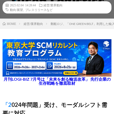
2025.02.04 14:28:44
経営/業界動向
動向/展望
,
プレスリリースなど
経営/業界動向
郵船ロジ、「ONE GREEN BELT」利用し
HOME
月刊LOGI-BIZ 7月号は「未来を創る輸送改革」 先行企業の
生存戦略を徹底取材
「2024年問題」受け、モーダルシフト需
要に対応