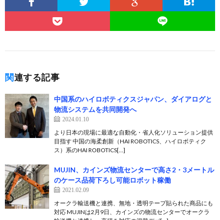
関連する記事
中国系のハイロボティクスジャパン、ダイアログと
物流システムを共同開発へ
2024.01.10
より日本の現場に最適な自動化・省人化ソリューション提供
目指す 中国の海柔創新（HAI ROBOTICS、ハイロボティク
ス）系のHAI ROBOTICS[…]
MUJIN、カインズ物流センターで高さ2・3メートル
のケース品荷下ろし可能ロボット稼働
2021.02.09
オークラ輸送機と連携、無地・透明テープ貼られた商品にも
対応 MUJINは2月9日、カインズの物流センターでオークラ