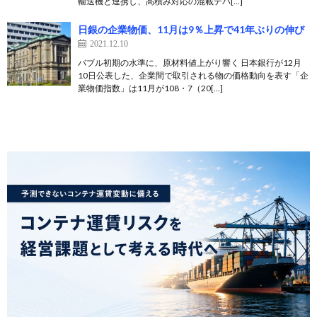
輸送機と連携し、高積み対応の混載デパ[…]
日銀の企業物価、11月は9％上昇で41年ぶりの伸び
2021.12.10
バブル初期の水準に、原材料値上がり響く 日本銀行が12月
10日公表した、企業間で取引される物の価格動向を表す「企
業物価指数」は11月が108・7（20[…]