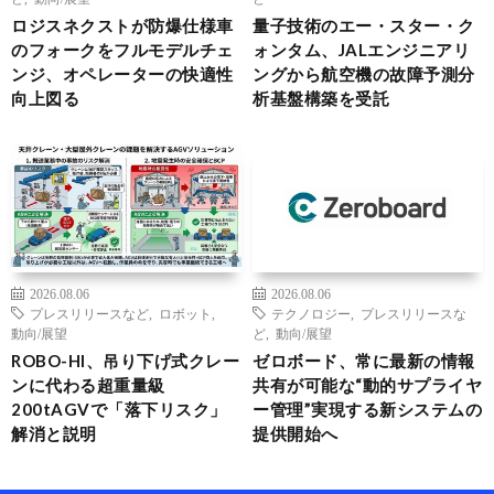
ロジスネクストが防爆仕様車
量子技術のエー・スター・ク
のフォークをフルモデルチェ
ォンタム、JALエンジニアリ
ンジ、オペレーターの快適性
ングから航空機の故障予測分
向上図る
析基盤構築を受託
2026.08.06
2026.08.06
プレスリリースなど
,
ロボット
,
テクノロジー
,
プレスリリースな
動向/展望
ど
,
動向/展望
ROBO-HI、吊り下げ式クレー
ゼロボード、常に最新の情報
ンに代わる超重量級
共有が可能な“動的サプライヤ
200tAGVで「落下リスク」
ー管理”実現する新システムの
解消と説明
提供開始へ