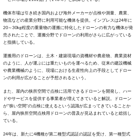
機体市場は引き続き国内および海外メーカーが点検や測量、農業、
物流などの産業分野に利用可能な機体を提供。インプレスは24年に
20～30kg程度の重量物の運搬に特化したドローンの有力な機体が発
売されたことで、運搬分野でドローンの利用がさらに広がっている
と指摘している。
運搬用のドローンは、土木・建築現場の資機材や農産物、農業資材
のように、人が運ぶには重たいものを運べるため、従来の建設機械
や農業機械のように、現場における生産性向上の手段としてドロー
ンの利用が広がることが予想されるという。
また、屋内の狭所空間で点検に活用できるドローンを開発し、ハー
ドやサービスを提供する事業者が増えてきていると解説。ドローン
が“狭い空間”の点検に使えるという認識が広まってきていることか
ら、屋内狭所空間点検用ドローンの普及が見込まれていると総括し
ている。
24年は、新たに4機種が第二種型式認証の認証を受け、第一種型式