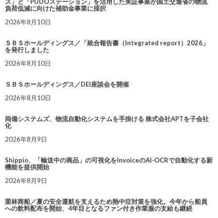
ス」と「PUDOステーション」を活用した実証事業が国土交通省の物流
負荷低減に向けた補助金事業に採択
2026年8月10日
ＳＢＳホールディングス／「統合報告書（Integrated report）2026」
を発行しました
2026年8月10日
ＳＢＳホールディングス／DEI座談会を開催
2026年8月10日
両備システムズ、物流自動化システムを手掛ける 株式会社APTを子会社
化
2026年8月9日
Shippio、「輸送中の商品」の可視化をInvoiceのAI-OCRで自動化する新
機能を提供開始
2026年8月9日
栗林商船／夏の安全運航を支えるため熱中症対策を強化。今年から船員
への飲料配布を開始、4年目となるファン付き作業服の支給も継続