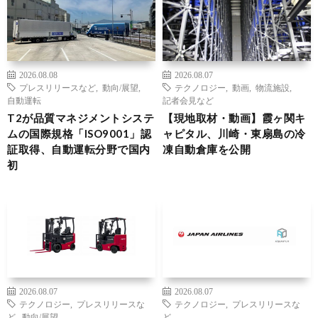
2026.08.08
2026.08.07
プレスリリースなど
,
動向/展望
,
テクノロジー
,
動画
,
物流施設
,
自動運転
記者会見など
T2が品質マネジメントシステ
【現地取材・動画】霞ヶ関キ
ムの国際規格「ISO9001」認
ャピタル、川崎・東扇島の冷
証取得、自動運転分野で国内
凍自動倉庫を公開
初
2026.08.07
2026.08.07
テクノロジー
,
プレスリリースな
テクノロジー
,
プレスリリースな
ど
,
動向/展望
ど