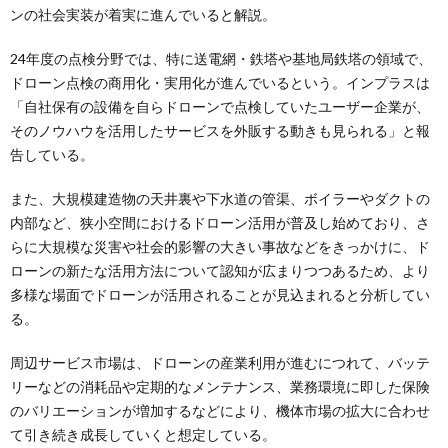
ンの社会実装が着実に進んでいると解説。
24年度の点検分野では、特に送電網・鉄塔や基地局鉄塔の領域で、
ドローン点検の商用化・実用化が進んでいるという。インプラスは
「自社保有の設備を自らドローンで点検していたユーザー企業が、
そのノウハウを活用したサービスを外販する動きも見られる」と報
告している。
また、大規模建造物の天井裏や下水道の管渠、ボイラーやダクトの
内部など、狭小空間におけるドローン活用が普及し始めており、さ
らに大規模な災害や社会的影響の大きい事故などをきっかけに、ド
ローンの新たな活用方法について認知が広まりつつあるため、より
多様な場面でドローンが活用されることが見込まれると分析してい
る。
周辺サービス市場は、ドローンの産業利用が進むにつれて、バッテ
リーなどの消耗品や定期的なメンテナンス、業務環境に即した保険
のバリエーションが増加するなどにより、機体市場の拡大に合わせ
て引き続き成長していくと想定している。