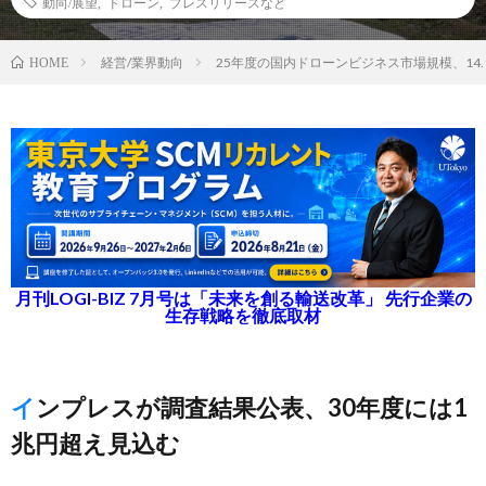
動向/展望
,
ドローン
,
プレスリリースなど
経営/業界動向
25年度の国内ドローンビジネス市場規模、14.
HOME
月刊LOGI-BIZ 7月号は「未来を創る輸送改革」 先行企業の
生存戦略を徹底取材
インプレスが調査結果公表、30年度には1
兆円超え見込む