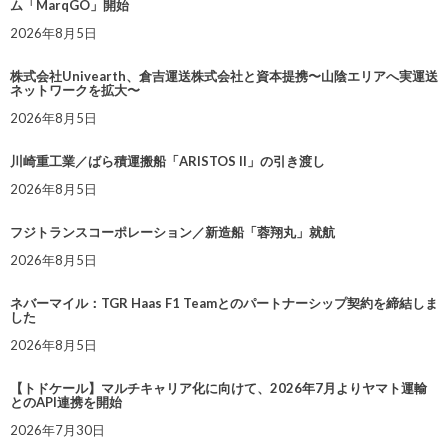
ム「MarqGO」開始
2026年8月5日
株式会社Univearth、倉吉運送株式会社と資本提携〜山陰エリアへ実運送
ネットワークを拡大〜
2026年8月5日
川崎重工業／ばら積運搬船「ARISTOS II」の引き渡し
2026年8月5日
フジトランスコーポレーション／新造船「蓉翔丸」就航
2026年8月5日
ネバーマイル：TGR Haas F1 Teamとのパートナーシップ契約を締結しま
した
2026年8月5日
【トドケール】マルチキャリア化に向けて、2026年7月よりヤマト運輸
とのAPI連携を開始
2026年7月30日