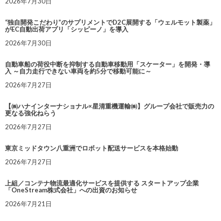
2026年7月30日
“独自開発こだわり”のサプリメントでD2C展開する「ウェルモット製薬」
がEC自動出荷アプリ「シッピーノ」を導入
2026年7月30日
自動車船の荷役中断を抑制する自動車移動用「スケーター」を開発・導
入 ～自力走行できない車両を約5分で移動可能に～
2026年7月27日
【㈱ハナインターナショナル×星清重機運輸㈱】グループ会社で販売力の
更なる強化ねらう
2026年7月27日
東京ミッドタウン八重洲でロボット配送サービスを本格始動
2026年7月27日
上組／コンテナ物流最適化サービスを提供する スタートアップ企業
「OneStream株式会社」への出資のお知らせ
2026年7月21日