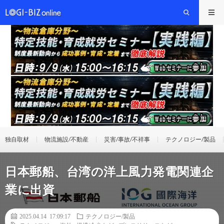
独自取材
物流施設/不動産
災害/事故/不祥事
テクノロジー/製品
日本郵船、台湾の洋上風力発電関連企
業に出資
2025.04.14 17:09:17
テクノロジー/製品