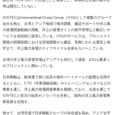
率は開示していない。
IOVTECはInternational Ocean Group（IOG)として複数のグループ
会社を抱え、台湾とアジア地域で海洋調査、建設サポートや洋上風
力発電関連船舶の用船、洋上の発電サイトの保守管理など幅広いサ
ービスを包括的に提供している。IOGのサービスは、プロジェクト
開発の初期段階における現地調査から建設、長期にわたる運営と保
守まで、洋上風力発電のライフサイクル全体をカバーしている。
台湾の洋上風力発電市場はアジアでも先行して成長、IOGも数多く
のプロジェクトに携わっている。
日本郵船は、航海運で得た知見や海外パートナーとの提携を活用す
るとともに、CTV（作業員輸送船）やトレーニングセンターなどの
事業を通じ、洋上風力発電関連事業を展開しており、出資を通じて
IOVTECと双方の知見やノウハウを共有し、国内の洋上風力発電事
業発展を目指す。
併せて、台湾市場で日本郵船グループの存在感を高め、アジア太平