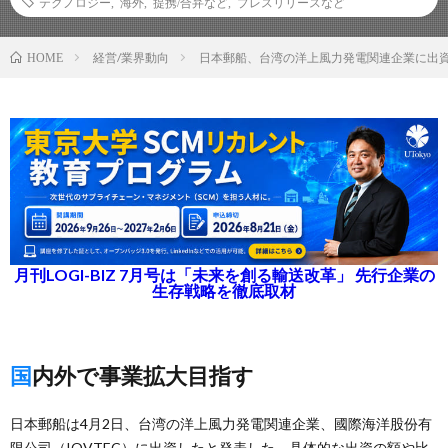
テクノロジー
,
海外
,
提携/合弁など
,
プレスリリースなど
経営/業界動向
日本郵船、台湾の洋上風力発電関連企業に出
HOME
月刊LOGI-BIZ 7月号は「未来を創る輸送改革」 先行企業の
生存戦略を徹底取材
国内外で事業拡大目指す
日本郵船は4月2日、台湾の洋上風力発電関連企業、國際海洋股份有
限公司（IOVTEC）に出資したと発表した。具体的な出資の額や比