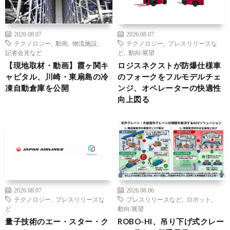
2026.08.07
2026.08.07
テクノロジー
,
動画
,
物流施設
,
テクノロジー
,
プレスリリースな
記者会見など
ど
,
動向/展望
【現地取材・動画】霞ヶ関キ
ロジスネクストが防爆仕様車
ャピタル、川崎・東扇島の冷
のフォークをフルモデルチェ
凍自動倉庫を公開
ンジ、オペレーターの快適性
向上図る
2026.08.07
2026.08.06
テクノロジー
,
プレスリリースな
プレスリリースなど
,
ロボット
,
ど
動向/展望
量子技術のエー・スター・ク
ROBO-HI、吊り下げ式クレー