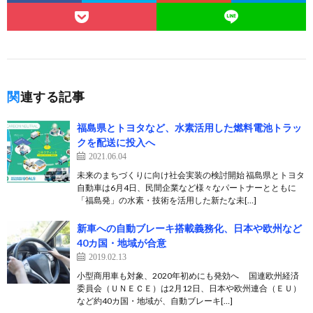
関連する記事
福島県とトヨタなど、水素活用した燃料電池トラッ
クを配送に投入へ
2021.06.04
未来のまちづくりに向け社会実装の検討開始 福島県とトヨタ
自動車は6月4日、民間企業など様々なパートナーとともに
「福島発」の水素・技術を活用した新たな未[…]
新車への自動ブレーキ搭載義務化、日本や欧州など
40カ国・地域が合意
2019.02.13
小型商用車も対象、2020年初めにも発効へ 国連欧州経済
委員会（ＵＮＥＣＥ）は2月12日、日本や欧州連合（ＥＵ）
など約40カ国・地域が、自動ブレーキ[…]