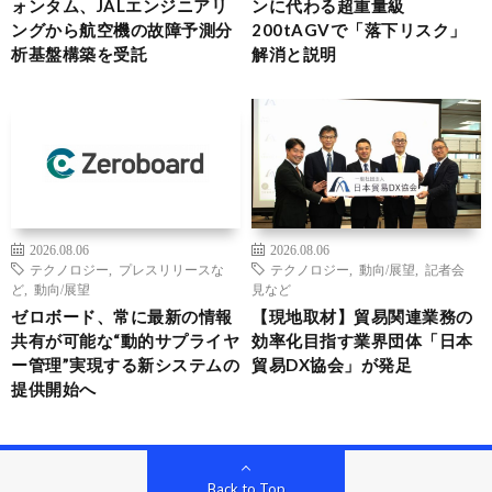
ォンタム、JALエンジニアリ
ンに代わる超重量級
ングから航空機の故障予測分
200tAGVで「落下リスク」
析基盤構築を受託
解消と説明
2026.08.06
2026.08.06
テクノロジー
,
プレスリリースな
テクノロジー
,
動向/展望
,
記者会
ど
,
動向/展望
見など
ゼロボード、常に最新の情報
【現地取材】貿易関連業務の
共有が可能な“動的サプライヤ
効率化目指す業界団体「日本
ー管理”実現する新システムの
貿易DX協会」が発足
提供開始へ
Back to Top