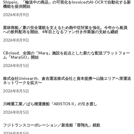
Shippio、「輸送中の商品」の可視化をInvoiceのAI-OCRで自動化する新
機能を提供開始
2026年8月9日
栗林商船／夏の安全運航を支えるため熱中症対策を強化。今年から船員
への飲料配布を開始、4年目となるファン付き作業服の支給も継続
2026年8月9日
CBcloud、全国の「Marq」施設を起点とした新たな配送プラットフォー
ム「MarqGO」開始
2026年8月5日
株式会社Univearth、倉吉運送株式会社と資本提携〜山陰エリアへ実運送
ネットワークを拡大〜
2026年8月5日
川崎重工業／ばら積運搬船「ARISTOS II」の引き渡し
2026年8月5日
フジトランスコーポレーション／新造船「蓉翔丸」就航
2026年8月5日