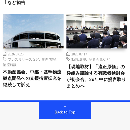
止など勧告
2026.07.23
2026.07.17
プレスリリースなど
,
動向/展望
,
動向/展望
,
記者会見など
物流施設
【現地取材】「適正原価」の
不動産協会、中継・基幹物流
枠組み議論する有識者検討会
拠点開発への支援措置拡充を
が初会合、26年中に提言取り
継続して訴え
まとめへ
Back to Top