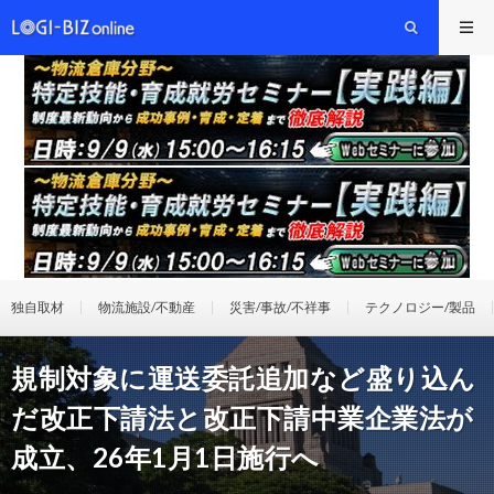
独自取材
物流施設/不動産
災害/事故/不祥事
テクノロジー/製品
規制対象に運送委託追加など盛り込ん
だ改正下請法と改正下請中業企業法が
成立、26年1月1日施行へ