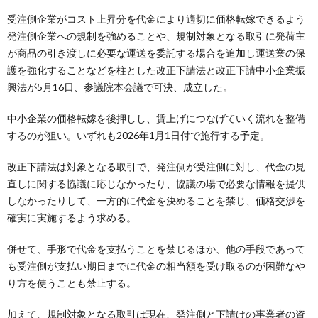
受注側企業がコスト上昇分を代金により適切に価格転嫁できるよう
発注側企業への規制を強めることや、規制対象となる取引に発荷主
が商品の引き渡しに必要な運送を委託する場合を追加し運送業の保
護を強化することなどを柱とした改正下請法と改正下請中小企業振
興法が5月16日、参議院本会議で可決、成立した。
中小企業の価格転嫁を後押しし、賃上げにつなげていく流れを整備
するのが狙い。いずれも2026年1月1日付で施行する予定。
改正下請法は対象となる取引で、発注側が受注側に対し、代金の見
直しに関する協議に応じなかったり、協議の場で必要な情報を提供
しなかったりして、一方的に代金を決めることを禁じ、価格交渉を
確実に実施するよう求める。
併せて、手形で代金を支払うことを禁じるほか、他の手段であって
も受注側が支払い期日までに代金の相当額を受け取るのが困難なや
り方を使うことも禁止する。
加えて、規制対象となる取引は現在、発注側と下請けの事業者の資