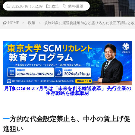
2025.05.16 16:52:09
政策
動向/展望
政策
規制対象に運送委託追加など盛り込んだ改正下請法と改正
HOME
月刊LOGI-BIZ 7月号は「未来を創る輸送改革」 先行企業の
生存戦略を徹底取材
一方的な代金設定禁止も、中小の賃上げ促
進狙い