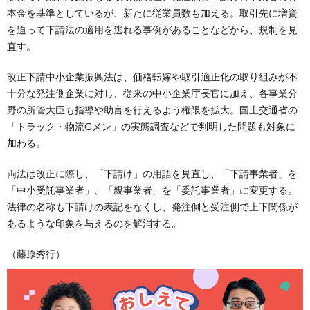
本金を基準としているが、新たに従業員数も加える。取引先に増資
を迫って下請法の適用を逃れる事例があることなどから、規制を見
直す。
改正下請中小企業振興法は、価格転嫁や取引適正化の取り組みが不
十分な発注側企業に対し、従来の中小企業庁長官に加え、各事業分
野の所管大臣も指導や助言を行えるよう権限を拡大。国土交通省の
「トラック・物流Gメン」の実態調査などで判明した問題も対象に
加わる。
両法は改正に際し、「下請け」の用語を見直し、「下請事業者」を
「中小受託事業者」、「親事業者」を「委託事業者」に変更する。
法律の名称も下請けの表記をなくし、発注側と受注側で上下関係が
あるような印象を与えるのを解消する。
（藤原秀行）