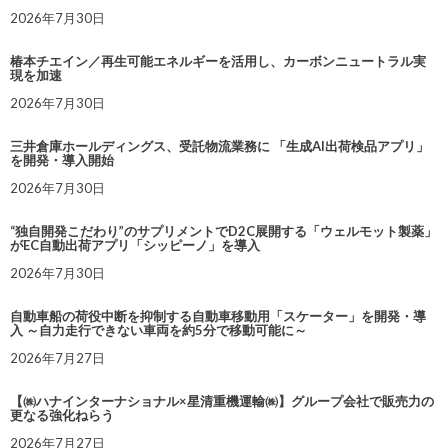
2026年7月30日
椿本チエイン／再生可能エネルギーを活用し、カーボンニュートラル実
現を加速
2026年7月30日
三井倉庫ホールディングス、受託物流業務に 「生成AI出荷検品アプリ」
を開発・導入開始
2026年7月30日
“独自開発こだわり”のサプリメントでD2C展開する「ウェルモット製薬」
がEC自動出荷アプリ「シッピーノ」を導入
2026年7月30日
自動車船の荷役中断を抑制する自動車移動用「スケーター」を開発・導
入 ～自力走行できない車両を約5分で移動可能に～
2026年7月27日
【㈱ハナインターナショナル×星清重機運輸㈱】グループ会社で販売力の
更なる強化ねらう
2026年7月27日