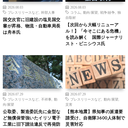
2026.08.03
2026.08.03
プレスリリースなど
,
幹部人事
コラム
,
動向/展望
,
戦争/紛争
,
独
自取材
国交次官に旧建設の塩見国交
【次回から大幅リニューア
審が昇格、物流・自動車局長
ル！】「今そこにある危機」
は舟本氏
を読み解く 国際ジャーナリ
スト・ビニシウス氏
2026.07.29
2026.07.29
プレスリリースなど
,
不祥事
,
動
プレスリリースなど
,
動向/展望
,
向/展望
災害
公取委、製造委託先に金型な
【熊本地震】県知事の派遣要
ど無償保管強いたイリソ電子
請受け、自衛隊3600人体制で
工業に旧下請法違反で再発防
災害対応